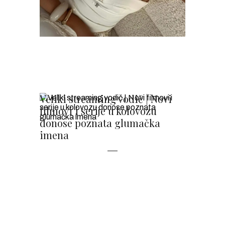
Veliki streaming vodič | Novi
filmovi i serije u kolovozu
donose poznata glumačka
imena