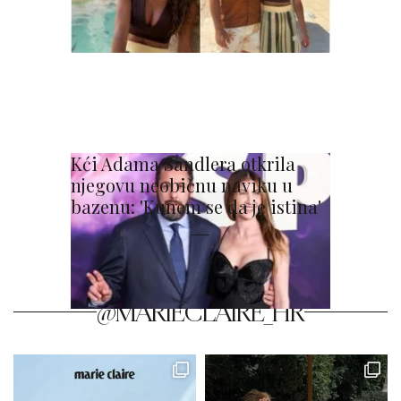
Kći Adama Sandlera otkrila
njegovu neobičnu naviku u
bazenu: 'Kunem se da je istina'
@MARIECLAIRE_HR