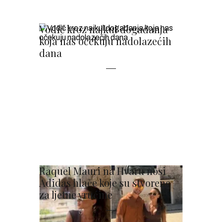
Vodič kroz najkul događanja
koja nas očekuju nadolazećih
dana
Raquel Mauri na Hvaru nosi
Adidas hlače koje su stvorene
za ljetne vrućine