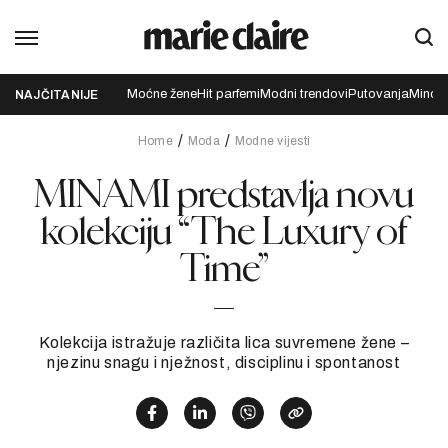
Moćne žene
Hit parfemi
Modni trendovi
Putovanja
Mindfu
NAJČITANIJE
Home
Moda
Modne vijesti
MINAMI predstavlja novu
kolekciju “The Luxury of
Time”
Kolekcija istražuje različita lica suvremene žene –
njezinu snagu i nježnost, disciplinu i spontanost