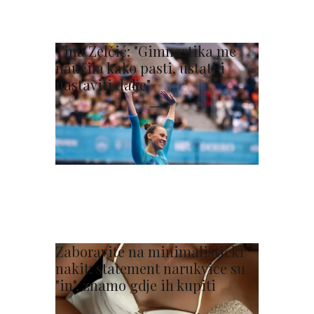
Tina Zelčić: "Gimnastika me
naučila kako pasti, ustati i
nastaviti dalje"
Zaboravite na minimalistički
nakit: statement narukvice su
"in", znamo gdje ih kupiti