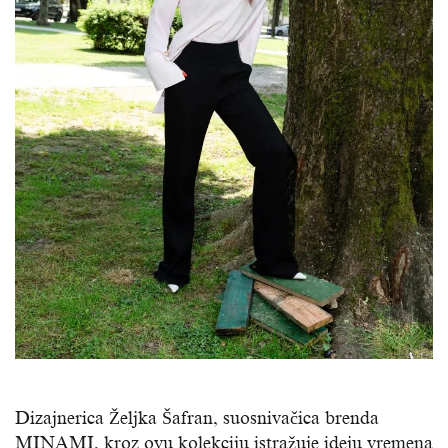
Dizajnerica Željka Šafran, suosnivačica brenda
MINAMI, kroz ovu kolekciju istražuje ideju vremena