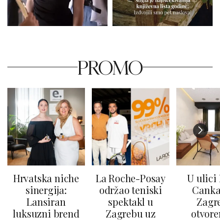
PROMO
Hrvatska niche
La Roche-Posay
U ulici
sinergija:
održao teniski
Canka
Lansiran
spektakl u
Zagr
luksuzni brend
Zagrebu uz
otvore