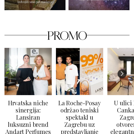
PROMO
Hrvatska niche
La Roche-Posay
U ulici
sinergija:
održao teniski
Canka
Lansiran
spektakl u
Zagr
luksuzni brend
Zagrebu uz
otvore
Andart Perfumes
predstavljanje
elegantn