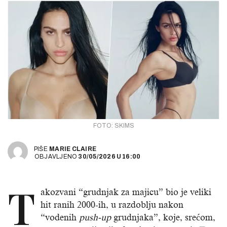
FOTO: SKIMS
PIŠE
MARIE CLAIRE
OBJAVLJENO
30/05/2026
U
16:00
T
akozvani “grudnjak za majicu” bio je veliki
hit ranih 2000-ih, u razdoblju nakon
“vodenih
push-up
grudnjaka”, koje, srećom,