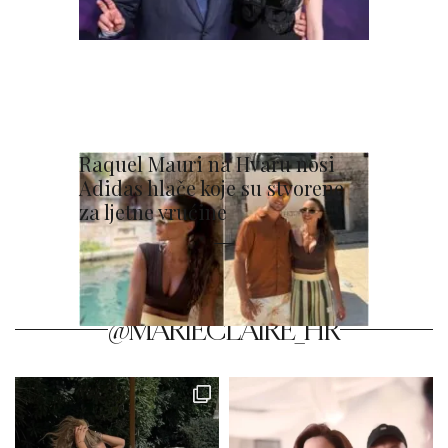
Raquel Mauri na Hvaru nosi
Adidas hlače koje su stvorene
za ljetne vrućine
@MARIECLAIRE_HR