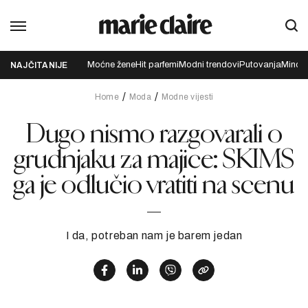
Moćne žene
Hit parfemi
Modni trendovi
Putovanja
Mindfu
NAJČITANIJE
Home
Moda
Modne vijesti
Dugo nismo razgovarali o
grudnjaku za majice: SKIMS
ga je odlučio vratiti na scenu
I da, potreban nam je barem jedan