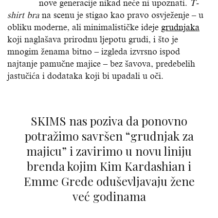
nove generacije nikad neće ni upoznati.
T-
shirt bra
na scenu je stigao kao pravo osvježenje – u
obliku moderne, ali minimalističke ideje
grudnjaka
koji naglašava prirodnu ljepotu grudi, i što je
mnogim ženama bitno – izgleda izvrsno ispod
najtanje pamučne majice – bez šavova, predebelih
jastučića i dodataka koji bi upadali u oči.
SKIMS nas poziva da ponovno
potražimo savršen “grudnjak za
majicu” i zavirimo u novu liniju
brenda kojim Kim Kardashian i
Emme Grede oduševljavaju žene
već godinama