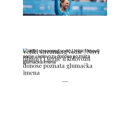
Veliki streaming vodič | Novi
filmovi i serije u kolovozu
donose poznata glumačka
imena