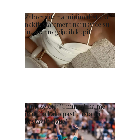
Zaboravite na minimalistički
nakit: statement narukvice su
in, znamo gdje ih kupiti
Tina Zelčić: "Gimnastika me
naučila kako pasti, ustati i
nastaviti dalje"