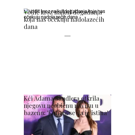
Vodič kroz najkul događanja
koja nas očekuju nadolazećih
dana
Kći Adama Sandlera otkrila
njegovu neobičnu naviku u
bazenu: 'Kunem se da je istina'