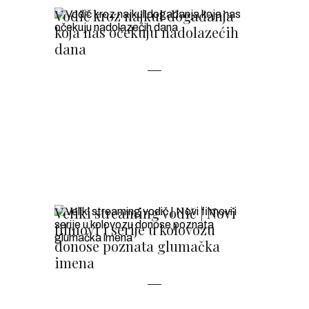
Vodič kroz najkul događanja
koja nas očekuju nadolazećih
dana
Veliki streaming vodič | Novi
filmovi i serije u kolovozu
donose poznata glumačka
imena