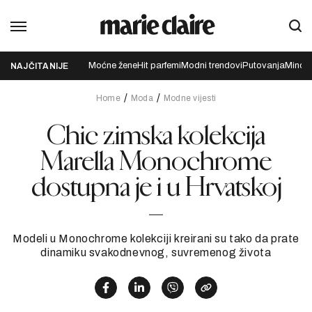
Moćne žene
Hit parfemi
Modni trendovi
Putovanja
Mindfu
NAJČITANIJE
Home
Moda
Modne vijesti
Chic zimska kolekcija
Marella Monochrome
dostupna je i u Hrvatskoj
Modeli u Monochrome kolekciji kreirani su tako da prate
dinamiku svakodnevnog, suvremenog života