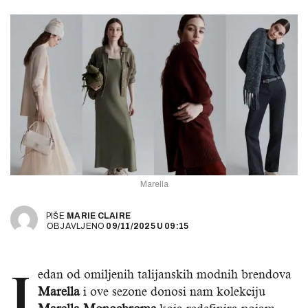
Marella
PIŠE
MARIE CLAIRE
OBJAVLJENO
09/11/2025
U
09:15
J
edan od omiljenih talijanskih modnih brendova
Marella
i ove sezone donosi nam kolekciju