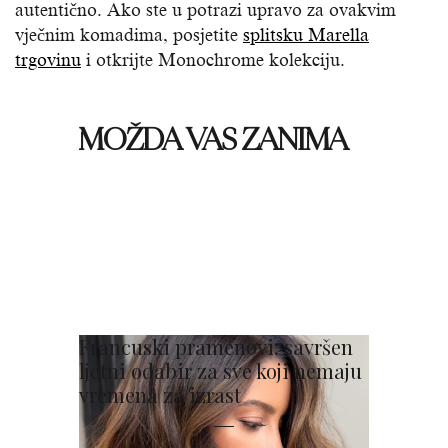
autentično. Ako ste u potrazi upravo za ovakvim
vječnim komadima, posjetite
splitsku Marella
trgovinu
i otkrijte Monochrome kolekciju.
MOŽDA VAS ZANIMA
Francuski pramenovi: savršen
ljetni odabir za sve koji nemaju
vremena za izrast