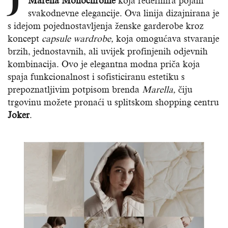
Marella Monochrome
koja redefinira pojam
svakodnevne elegancije. Ova linija dizajnirana je
s idejom pojednostavljenja ženske garderobe kroz
koncept
capsule wardrobe,
koja omogućava stvaranje
brzih, jednostavnih, ali uvijek profinjenih odjevnih
kombinacija. Ovo je elegantna modna priča koja
spaja funkcionalnost i sofisticiranu estetiku s
prepoznatljivim potpisom brenda
Marella,
čiju
trgovinu možete pronaći u splitskom shopping centru
Joker
.