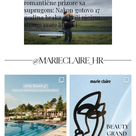
romantične prizore sa
suprugom: Nakon gotovo 17
godina braka otkrili nježnu
stranu svoje ljubavi
@MARIECLAIRE_HR