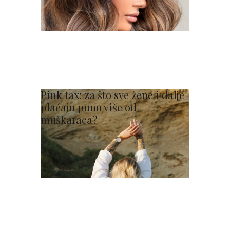
Pink tax: za što sve žene i dalje
plaćaju puno više od
muškaraca?