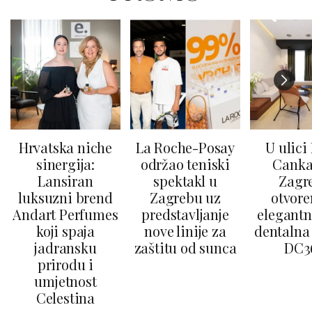
Hrvatska niche
La Roche-Posay
U ulici
sinergija:
održao teniski
Canka
Lansiran
spektakl u
Zagr
luksuzni brend
Zagrebu uz
otvore
Andart Perfumes
predstavljanje
elegantn
koji spaja
nove linije za
dentalna 
jadransku
zaštitu od sunca
DC3
prirodu i
umjetnost
Celestina