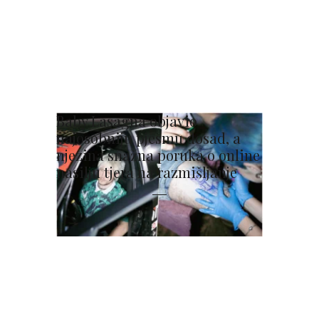
Baby Lasagna objavio
najosobniju pjesmu dosad, a
njezina snažna poruka o online
nasilju tjera na razmišljanje