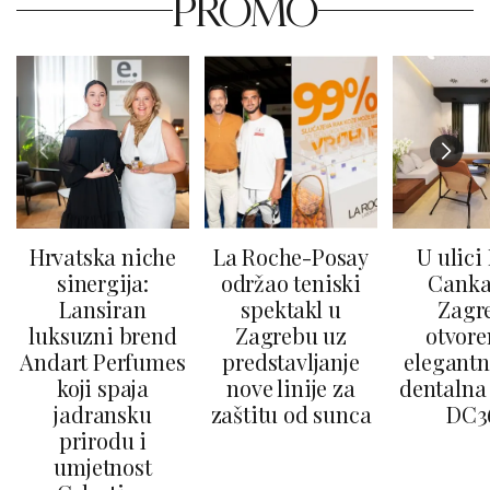
PROMO
Hrvatska niche
La Roche-Posay
U ulici
sinergija:
održao teniski
Canka
Lansiran
spektakl u
Zagr
luksuzni brend
Zagrebu uz
otvore
Andart Perfumes
predstavljanje
elegantn
koji spaja
nove linije za
dentalna 
jadransku
zaštitu od sunca
DC3
prirodu i
umjetnost