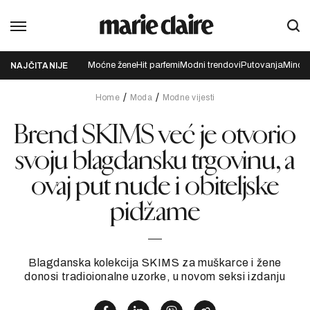
Moćne žene
Hit parfemi
Modni trendovi
Putovanja
Mindfu
NAJČITANIJE
Home
Moda
Modne vijesti
Brend SKIMS već je otvorio
svoju blagdansku trgovinu, a
ovaj put nude i obiteljske
pidžame
Blagdanska kolekcija SKIMS za muškarce i žene
donosi tradioionalne uzorke, u novom seksi izdanju