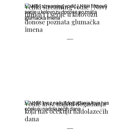
Veliki streaming vodič | Novi
filmovi i serije u kolovozu
donose poznata glumačka
imena
Vodič kroz najkul događanja
koja nas očekuju nadolazećih
dana