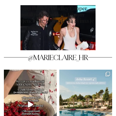
Gigi Hadid i Bradley Cooper
potaknuli glasine o tajnom
vjenčanju: Jedan detalj svima je
zapeo za oko
@MARIECLAIRE_HR