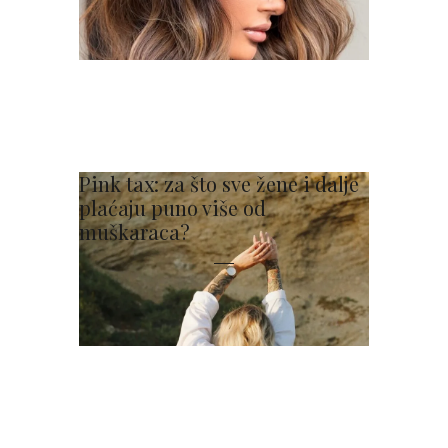
Pink tax: za što sve žene i dalje
plaćaju puno više od
muškaraca?