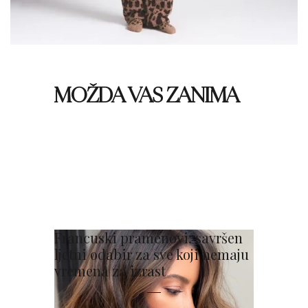
MOŽDA VAS ZANIMA
Francuski pramenovi: savršen
ljetni odabir za sve koji nemaju
vremena za izrast