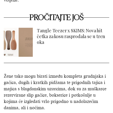
voljene.
PROČITAJTE JOŠ
Tangle Teezer x SKIMS: Nova hit
četka za kosu rasprodala se u tren
oka
Žene tako mogu birati između kompleta grudnjaka i
gaćica, dugih i kratkih pidžama te prigodnih tajica i
majica s blagdanskim uzorcima, dok su za muškarce
rezervirane slip gaćice, bokserice i potkošulje u
kojima će izgledati vrlo prigodno u nadolazećim
danima, ali i noćima.