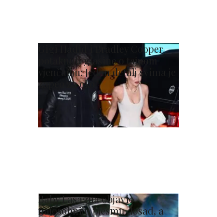
Gigi Hadid i Bradley Cooper
potaknuli glasine o tajnom
vjenčanju: Jedan detalj svima je
zapeo za oko
Baby Lasagna objavio
najosobniju pjesmu dosad, a