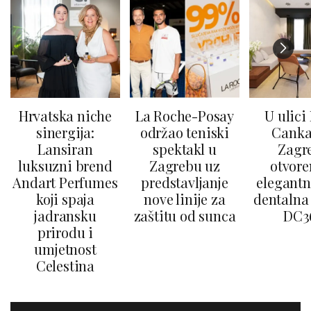
Hrvatska niche
La Roche-Posay
U ulici
sinergija:
održao teniski
Canka
Lansiran
spektakl u
Zagr
luksuzni brend
Zagrebu uz
otvore
Andart Perfumes
predstavljanje
elegantn
koji spaja
nove linije za
dentalna 
jadransku
zaštitu od sunca
DC3
prirodu i
umjetnost
Celestina