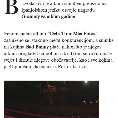
B
izvođač čiji je album snimljen pretežno na
španjolskom jeziku osvojio nagradu
Grammy za album godine
.
Fenomenalan album
“Debí Tirar Más Fotos”
zasluženo se istaknuo među konkurencijom, a snimke
na kojima
Bad Bunny
plače nakon što je njegov
album proglašen najboljim u kratkom su roku obišle
svijet i dirnule njegove obožavatelje, kao i sve kojima
je 31-godišnji glazbenik iz Portorika uzor.
Reproduktor
videozapisa