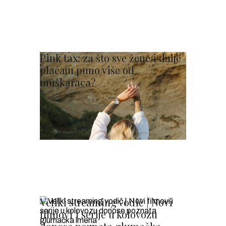
Pink tax: za što sve žene i dalje
plaćaju puno više od
muškaraca?
Veliki streaming vodič | Novi
filmovi i serije u kolovozu