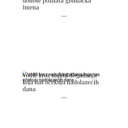
donose poznata glumačka
imena
Vodič kroz najkul događanja
koja nas očekuju nadolazećih
dana