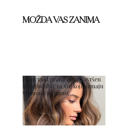
MOŽDA VAS ZANIMA
Francuski pramenovi: savršen
ljetni odabir za sve koji nemaju
vremena za izrast