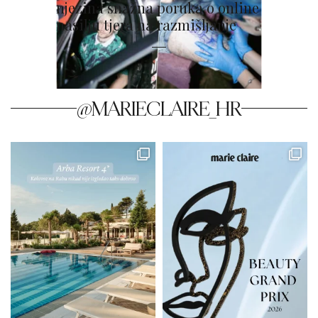
njezina snažna poruka o online
nasilju tjera na razmišljanje
@MARIECLAIRE_HR