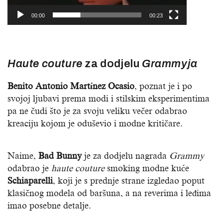
00:00
00:23
Haute couture
za dodjelu
Grammyja
Benito Antonio Martínez Ocasio
, poznat je i po
svojoj ljubavi prema modi i stilskim eksperimentima
pa ne čudi što je za svoju veliku večer odabrao
kreaciju kojom je oduševio i modne kritičare.
Naime,
Bad Bunny
je za dodjelu nagrada
Grammy
odabrao je
haute couture
smoking modne kuće
Schiaparelli
, koji je s prednje strane izgledao poput
klasičnog modela od baršuna, a na reverima i leđima
imao posebne detalje.