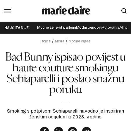
Moćne žene
Hit parfemi
Modni trendovi
Putovanja
Mindfu
NAJČITANIJE
Home
Moda
Modne vijesti
Bad Bunny ispisao povijest u
haute couture smokingu
Schiaparelli i poslao snažnu
poruku
Smoking s potpisom Schiaparelli navodno je inspiriran
ženskim odijelom iz 2023. godine