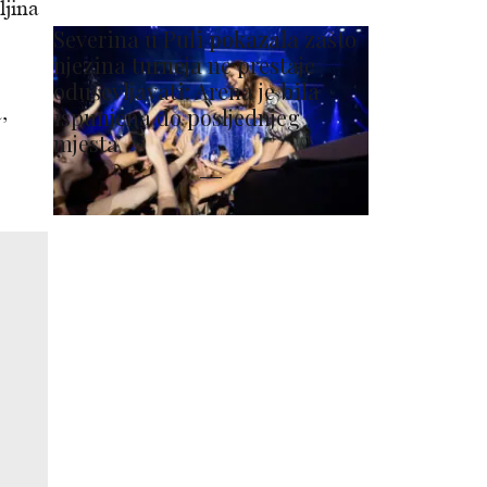
ljina
Severina u Puli pokazala zašto
njezina turneja ne prestaje
oduševljavati: Arena je bila
,
ispunjena do posljednjeg
mjesta