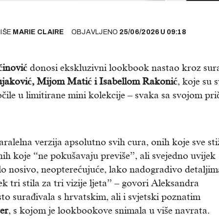
PIŠE
MARIE CLAIRE
OBJAVLJENO
25/06/2026
U
09:18
činović
donosi ekskluzivni lookbook nastao kroz sur
aković, Mijom Matić i Isabellom Rakonić
, koje su 
čile u limitirane mini kolekcije – svaka sa svojom pr
paralelna verzija apsolutno svih cura, onih koje sve sti
onih koje “ne pokušavaju previše”, ali svejedno uvijek
rlo nosivo, neopterećujuće, lako nadogradivo detaljim
 tri stila za tri vizije ljeta” – govori Aleksandra
sto surađivala s hrvatskim, ali i svjetski poznatim
er
, s kojom je lookbookove snimala u više navrata.