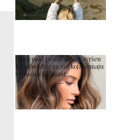
Francuski pramenovi: savršen
ljetni odabir za sve koji nemaju
vremena za izrast