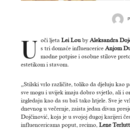
U
oči ljeta
Lei Lou
by
Aleksandra Doj
s tri domaće influencerice
Anjom Duj
modne potpise i osobne stilove preto
estetikom i stavom.
„Stilski vrlo različite, toliko da djeluju kao 
sve mogu i uvijek imaju dobro svjetlo, ali i 
izgledaju kao da su baš tako htjele. Sve je v
dnevnog u večernje, zaista jedan divan presjek
Dojčinović, koja je u svojoj dugoj karijeri če
influencericama poput, recimo,
Lene Terlutt