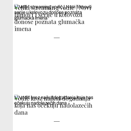
Veliki streaming vodič | Novi
filmovi i serije u kolovozu
donose poznata glumačka
imena
Vodič kroz najkul događanja
koja nas očekuju nadolazećih
dana