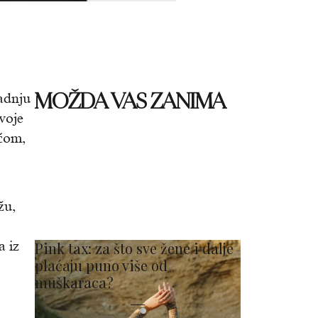
MOŽDA VAS ZANIMA
adnju
svoje
ičom,
žu,
a iz
Pink tax: za što sve žene i dalje
plaćaju puno više od
muškaraca?