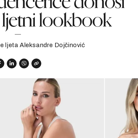
uencerice donosi
i ljetni lookbook
zije ljeta Aleksandre Dojčinović