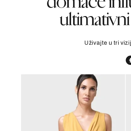
domaće infl
ultimativn
Uživajte u tri vi