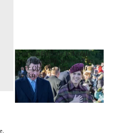
Princeza Eugenie pokazala
prvu fotografiju novorođene
kćeri: Objavila i emotivnu
poruku
e.