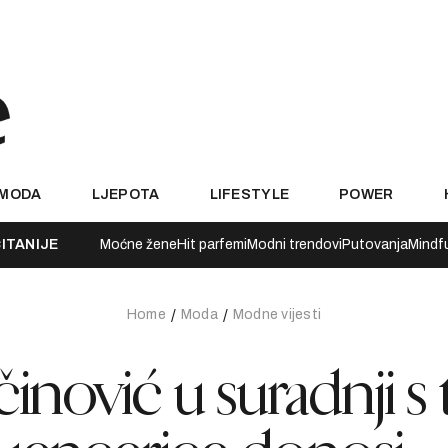
MODA
LJEPOTA
LIFESTYLE
POWER
ITANIJE
Moćne žene
Hit parfemi
Modni trendovi
Putovanja
Mindf
Home
Moda
Modne vijesti
nović u suradnji s t