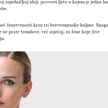
ednoj zajedničkoj ideji: provesti ljeto u kojem je jedna ha
ebe.
 moć ženstvenosti kroz tri bezvremenske haljine. Snaga
e ne prate trendove, već osjećaj, za žene koje žive
ju.