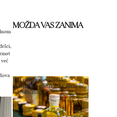
MOŽDA VAS ZANIMA
alnom
dršci,
ormat
 već
ndova
Je li ekstra djevičansko
maslinovo ulje doista zdravije
od "običnog"?