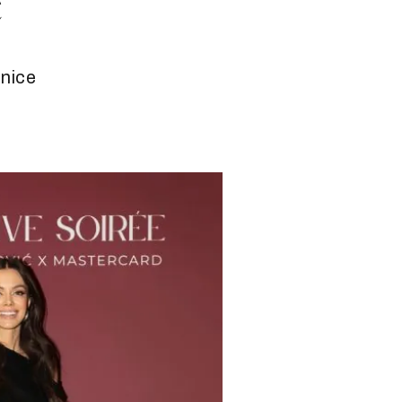
e
anice