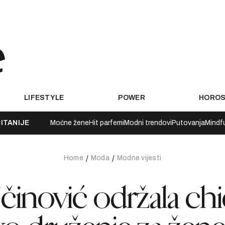
LIFESTYLE
POWER
HORO
ITANIJE
Moćne žene
Hit parfemi
Modni trendovi
Putovanja
Mindf
Home
Moda
Modne vijesti
činović održala chi