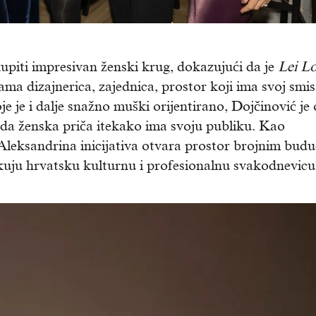
upiti impresivan ženski krug, dokazujući da je
Lei L
ma dizajnerica, zajednica, prostor koji ima svoj smi
je je i dalje snažno muški orijentirano, Dojčinović j
 da ženska priča itekako ima svoju publiku. Kao
Aleksandrina inicijativa otvara prostor brojnim bud
kuju hrvatsku kulturnu i profesionalnu svakodnevicu