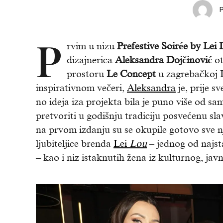
P
rvim u nizu
Prefestive Soirée by Lei
dizajnerica
Aleksandra Dojčinović
ot
prostoru
Le Concept
u zagrebačkoj I
inspirativnom večeri,
Aleksandra
je, prije s
no ideja iza projekta bila je puno više od s
pretvoriti u godišnju tradiciju posvećenu sl
na prvom izdanju su se okupile gotovo sve nje
ljubiteljice brenda
Lei
Lou
– jednog od najst
– kao i niz istaknutih žena iz kulturnog, ja