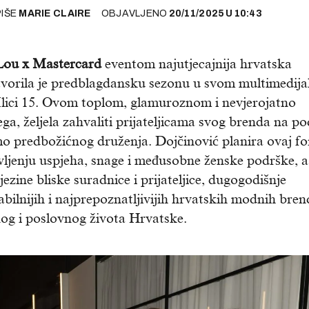
PIŠE
MARIE CLAIRE
OBJAVLJENO
20/11/2025
U
10:43
 Lou x Mastercard
eventom najutjecajnija hrvatska
vorila je predblagdansku sezonu u svom multimedij
lici 15. Ovom toplom, glamuroznom i nevjerojatno
vega, željela zahvaliti prijateljicama svog brenda na po
amo predbožićnog druženja. Dojčinović planira ovaj f
avljenju uspjeha, snage i međusobne ženske podrške, a
zine bliske suradnice i prijateljice, dugogodišnje
abilnijih i najprepoznatljivijih hrvatskih modnih bre
vnog i poslovnog života Hrvatske.