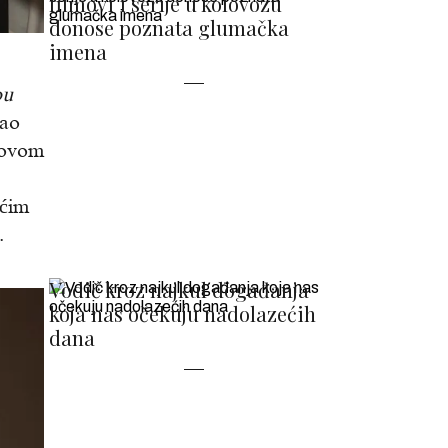
filmovi i serije u kolovozu
donose poznata glumačka
imena
ou
sao
e ovom
ućim
.
Vodič kroz najkul događanja
koja nas očekuju nadolazećih
dana