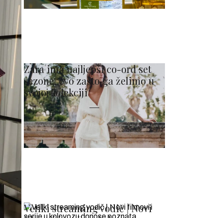
Zara ima najljepši co-ord set
sezone, evo zašto ga želimo u
svojoj kolekciji
Veliki streaming vodič | Novi