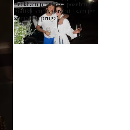
Beckham proslavili posebnu
godišnjicu: 'Najsretniji sam jer
si moja supruga'