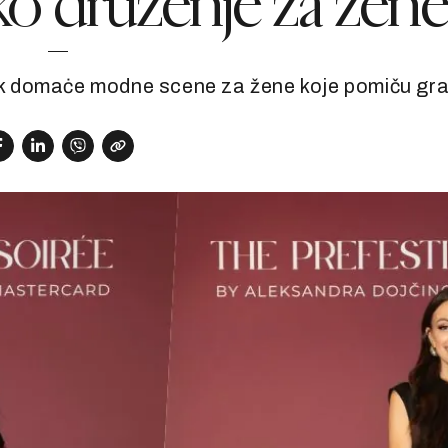
o druženje za žen
tak domaċe modne scene za žene koje pomiču gr