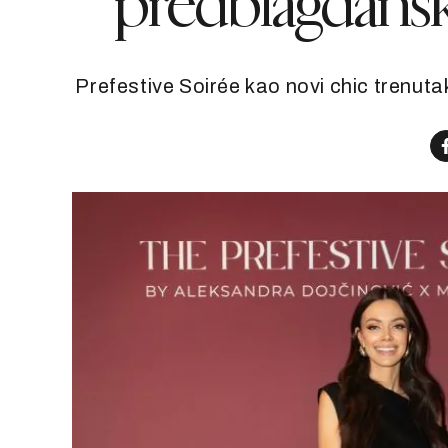
predblagdansk
Prefestive Soirée kao novi chic trenu