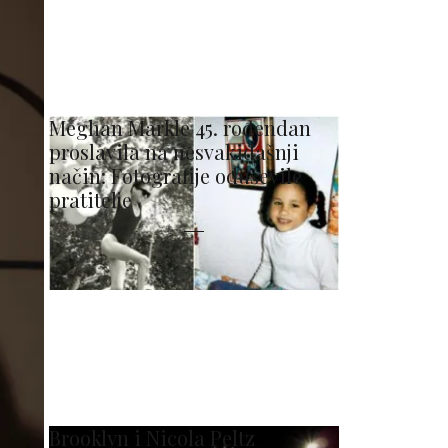
Meghan Markle 45. rođendan
proslavila na nesvakidašnji
način: Fotografije oduševile
pratitelje
Brooklyn i Nicola Peltz