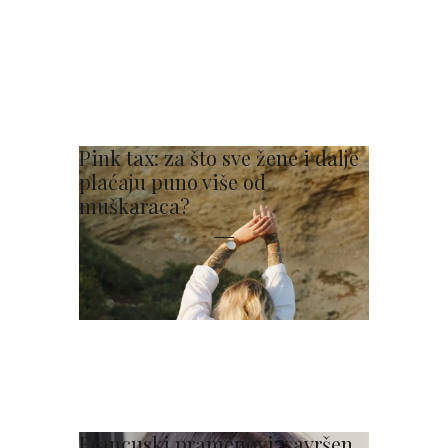
Pink tax: za što sve žene i dalje
plaćaju puno više od
muškaraca?
Francuski pramenovi: savršen