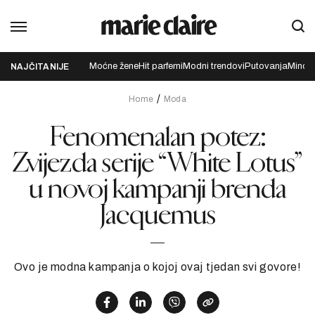
Moćne žene
Hit parfemi
Modni trendovi
Putovanja
Mindfu
NAJČITANIJE
Home
Moda
Fenomenalan potez:
Zvijezda serije “White Lotus”
u novoj kampanji brenda
Jacquemus
Ovo je modna kampanja o kojoj ovaj tjedan svi govore!