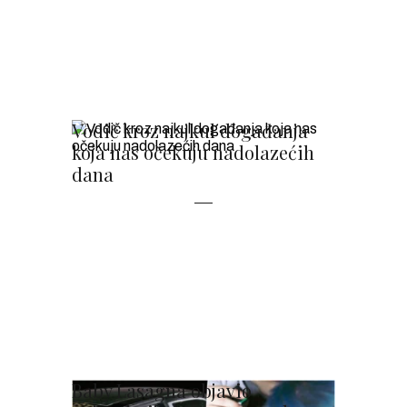
Vodič kroz najkul događanja
koja nas očekuju nadolazećih
dana
Baby Lasagna objavio