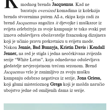
modnog brenda
Jacquemus
. Kad ne
barataju
oversized
komadima iz kolekcija
brenda stvorenima putem AI-a, ekipa koja radi za
brend
Jacquemus
angažira
it
djevojke i muškarce iz
svijeta celebrityja za svoje kampanje te tako svaki put
iznova oduševljava obožavatelje francuskog dizajnera
koji je učinio pravu prekretnicu u svijetu mode.
Nakon
Jennie, Bad Bunnyja, Kristin Davis
i
Kendall
Jenner,
na red je stigla i jedna neočekivana zvijezda
serije “White Lotus”, koja odnedavno oduševljava
gledatelje nevjerojatnom trećom sezonom. Brend
Jacquemus
vrlo je zanimljivo za svoju mušku
kampanju odabrao negativca iz serije,
Jona Griesa,
koji glumi misterioznog
Grega
koji je možda naručio
ubojstvo jedne od omiljenih dama iz serije.