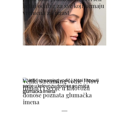
ljetni odabir za sve koji nemaju
vremena za izrast
Veliki streaming vodič | Novi
filmovi i serije u kolovozu
donose poznata glumačka
imena