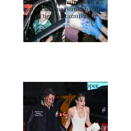
najosobniju pjesmu dosad, a
njezina snažna poruka o online
nasilju tjera na razmišljanje
Gigi Hadid i Bradley Cooper
potaknuli glasine o tajnom
vjenčanju: Jedan detalj svima je
zapeo za oko