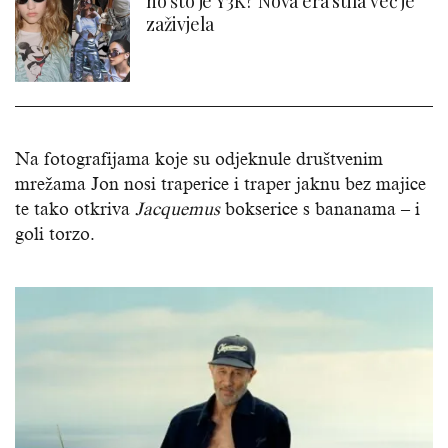
no što je Y3K? Nova era stila već je
zaživjela
Na fotografijama koje su odjeknule društvenim
mrežama Jon nosi traperice i traper jaknu bez majice
te tako otkriva
Jacquemus
bokserice s bananama – i
goli torzo.