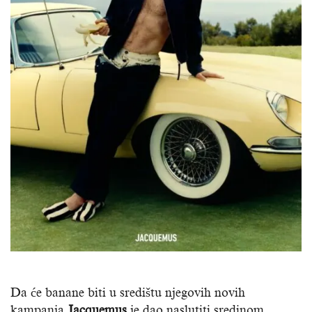
Da će banane biti u središtu njegovih novih
kampanja
Jacquemus
je dao naslutiti sredinom