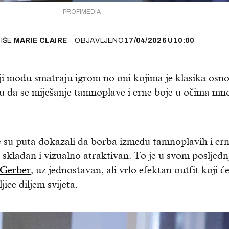
PROFIMEDIA
PIŠE
MARIE CLAIRE
OBJAVLJENO
17/04/2026
U
10:00
 koji modu smatraju igrom no oni kojima je klasika osn
 da se miješanje tamnoplave i crne boje u očima mn
e su puta dokazali da borba između tamnoplavih i crn
t skladan i vizualno atraktivan. To je u svom posljed
 Gerber
, uz jednostavan, ali vrlo efektan outfit koji ć
ice diljem svijeta.