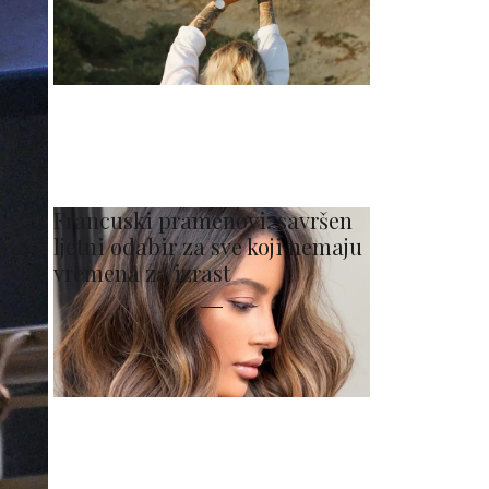
Francuski pramenovi: savršen
ljetni odabir za sve koji nemaju
vremena za izrast