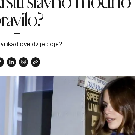
ršiti slavno modno
ravilo?
 vi ikad ove dvije boje?