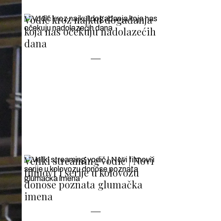
Vodič kroz najkul događanja
koja nas očekuju nadolazećih
dana
Veliki streaming vodič | Novi
filmovi i serije u kolovozu
donose poznata glumačka
imena