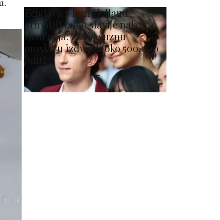
u.
Zendaya i Tom Holland
priredili tajno slavlje nakon
vjenčanja: Za luksuznu
proslavu izdvojili oko 500.000
funti