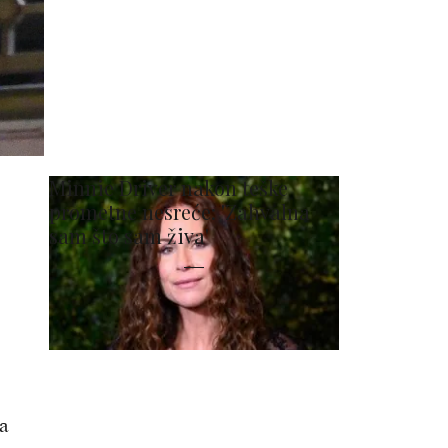
Minnie Driver nakon teške
prometne nesreće: 'Zahvalna
sam što sam živa'
ča