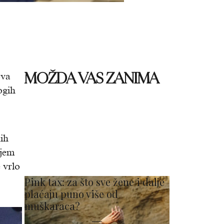
MOŽDA VAS ZANIMA
ova
ogih
ih
njem
e vrlo
Pink tax: za što sve žene i dalje
plaćaju puno više od
muškaraca?