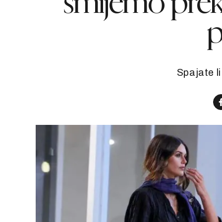
smijemo prek
p
Spajate li