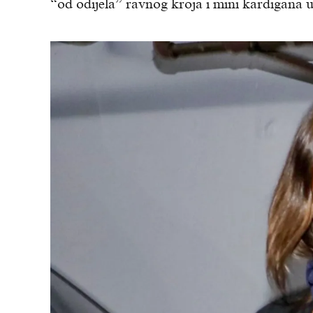
“od odijela” ravnog kroja i mini kardigana 