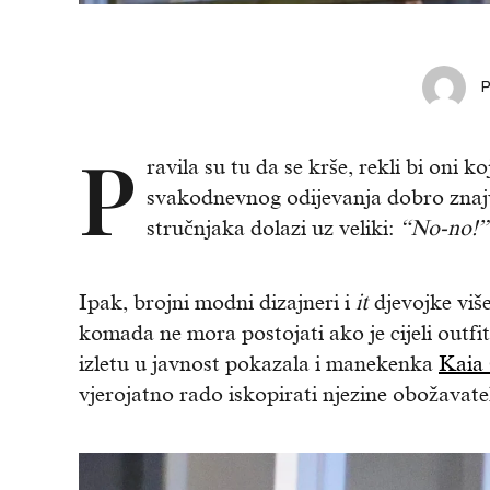
P
ravila su tu da se krše, rekli bi oni
svakodnevnog odijevanja dobro znaju
stručnjaka dolazi uz veliki:
“No-no!”
Ipak, brojni modni dizajneri i
it
djevojke viš
komada ne mora postojati ako je cijeli outfi
izletu u javnost pokazala i manekenka
Kaia
vjerojatno rado iskopirati njezine obožavatelj