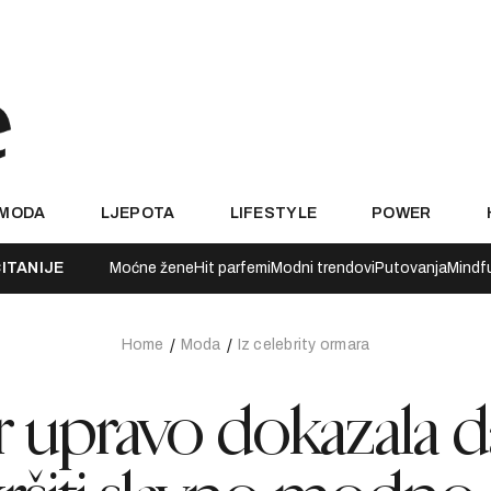
MODA
LJEPOTA
LIFESTYLE
POWER
ITANIJE
Moćne žene
Hit parfemi
Modni trendovi
Putovanja
Mindf
Home
Moda
Iz celebrity ormara
er upravo dokazala d