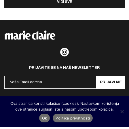
VIDI SVE
PRIJAVITE SE NA NAŠ NEWSLETTER
PRIJAVI ME
Politika privatnosti
Kontakt
Impresum
Ova stranica koristi kolačiće (cookies). Nastavkom korištenja
ove stranice suglasni ste s našom upotrebom kolačića.
©
MarieClaire Hrvatska
2026. Designed and developed by
Cubes
Ok
Politika privatnosti