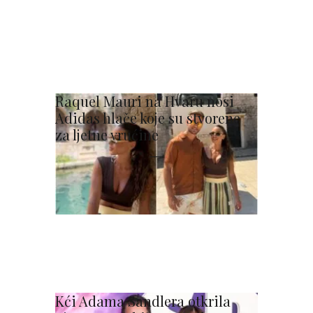
Raquel Mauri na Hvaru nosi
Adidas hlače koje su stvorene
za ljetne vrućine
Kći Adama Sandlera otkrila