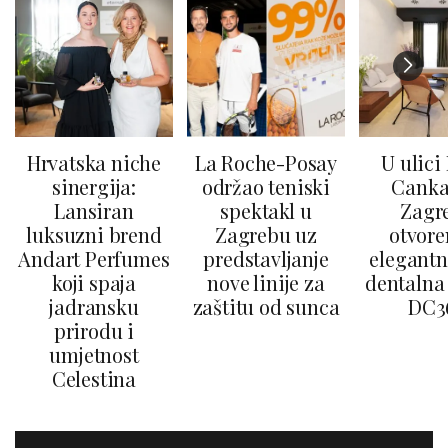
Hrvatska niche
La Roche-Posay
U ulici
sinergija:
održao teniski
Canka
Lansiran
spektakl u
Zagr
luksuzni brend
Zagrebu uz
otvore
Andart Perfumes
predstavljanje
elegantn
koji spaja
nove linije za
dentalna 
jadransku
zaštitu od sunca
DC3
prirodu i
umjetnost
Celestina