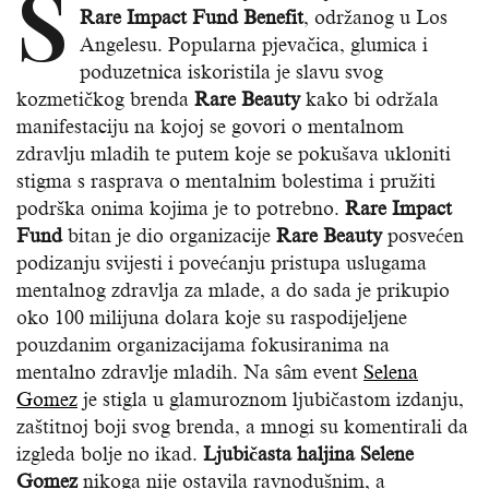
S
Rare Impact Fund Benefit
, održanog u Los
Angelesu. Popularna pjevačica, glumica i
poduzetnica iskoristila je slavu svog
kozmetičkog brenda
Rare Beauty
kako bi održala
manifestaciju na kojoj se govori o mentalnom
zdravlju mladih te putem koje se pokušava ukloniti
stigma s rasprava o mentalnim bolestima i pružiti
podrška onima kojima je to potrebno.
Rare Impact
Fund
bitan je dio organizacije
Rare Beauty
posvećen
podizanju svijesti i povećanju pristupa uslugama
mentalnog zdravlja za mlade, a do sada je prikupio
oko 100 milijuna dolara koje su raspodijeljene
pouzdanim organizacijama fokusiranima na
mentalno zdravlje mladih. Na sâm event
Selena
Gomez
je stigla u glamuroznom ljubičastom izdanju,
zaštitnoj boji svog brenda, a mnogi su komentirali da
izgleda bolje no ikad.
Ljubičasta haljina Selene
Gomez
nikoga nije ostavila ravnodušnim, a