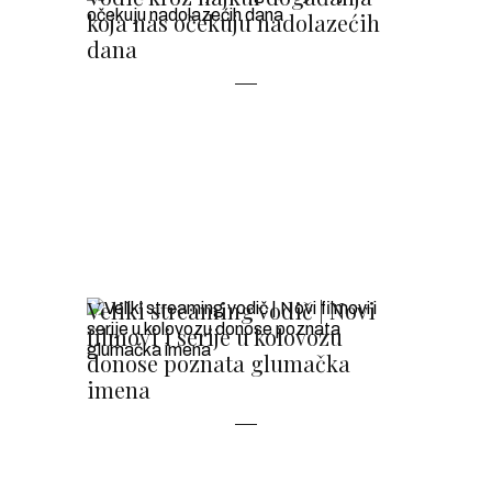
koja nas očekuju nadolazećih
dana
Veliki streaming vodič | Novi
filmovi i serije u kolovozu
donose poznata glumačka
imena