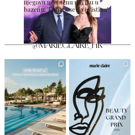
njegovu neobičnu naviku u
bazenu: 'Kunem se da je istina'
@MARIECLAIRE_HR