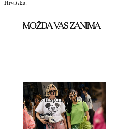
Hrvatsku.
MOŽDA VAS ZANIMA
5 street style trendova s
Copenhagen Fashion Weeka
koji nas inspiriraju do kraja
ljeta