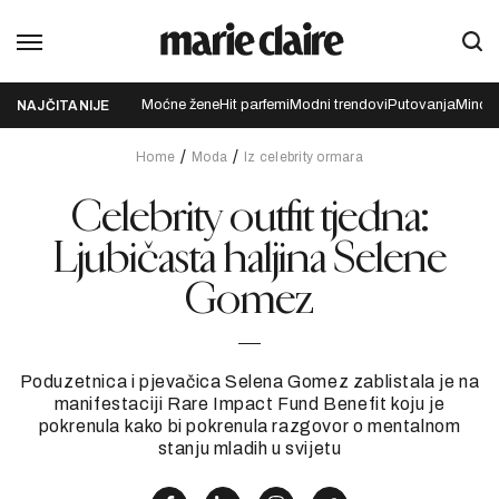
Moćne žene
Hit parfemi
Modni trendovi
Putovanja
Mindfu
NAJČITANIJE
Home
Moda
Iz celebrity ormara
Celebrity outfit tjedna:
Ljubičasta haljina Selene
Gomez
Poduzetnica i pjevačica Selena Gomez zablistala je na
manifestaciji Rare Impact Fund Benefit koju je
pokrenula kako bi pokrenula razgovor o mentalnom
stanju mladih u svijetu