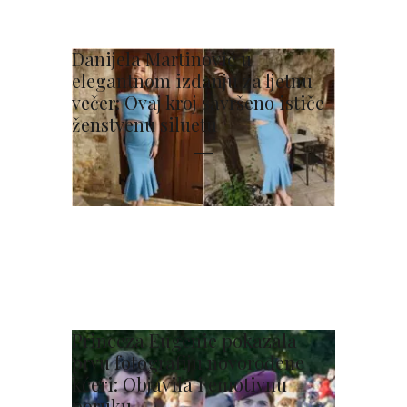
Danijela Martinović u
elegantnom izdanju za ljetnu
večer: Ovaj kroj savršeno ističe
ženstvenu siluetu
Princeza Eugenie pokazala
prvu fotografiju novorođene
kćeri: Objavila i emotivnu
poruku