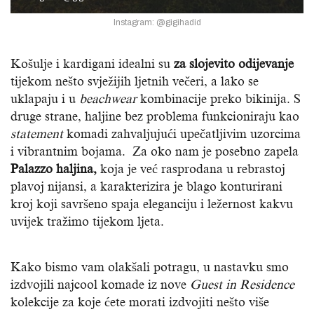
Instagram: @gigihadid
Košulje i kardigani idealni su
za slojevito odijevanje
tijekom nešto svježijih ljetnih večeri, a lako se
uklapaju i u
beachwear
kombinacije preko bikinija. S
druge strane, haljine bez problema funkcioniraju kao
statement
komadi zahvaljujući upečatljivim uzorcima
i vibrantnim bojama. Za oko nam je posebno zapela
Palazzo haljina,
koja je već rasprodana u rebrastoj
plavoj nijansi, a karakterizira je blago konturirani
kroj koji savršeno spaja eleganciju i ležernost kakvu
uvijek tražimo tijekom ljeta.
Kako bismo vam olakšali potragu, u nastavku smo
izdvojili najcool komade iz nove
Guest in Residence
kolekcije za koje ćete morati izdvojiti nešto više