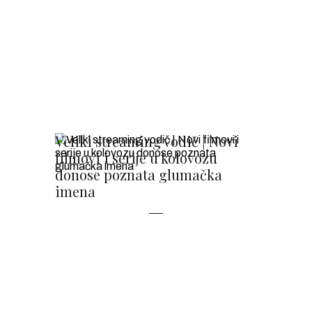
Veliki streaming vodič | Novi
filmovi i serije u kolovozu
donose poznata glumačka
imena