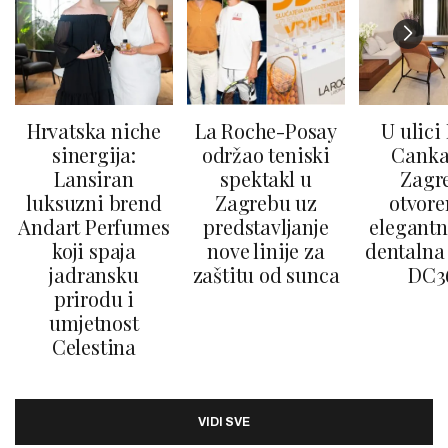
Hrvatska niche
La Roche-Posay
U ulici
sinergija:
održao teniski
Canka
Lansiran
spektakl u
Zagr
luksuzni brend
Zagrebu uz
otvore
Andart Perfumes
predstavljanje
elegantn
koji spaja
nove linije za
dentalna 
jadransku
zaštitu od sunca
DC3
prirodu i
umjetnost
Celestina
VIDI SVE