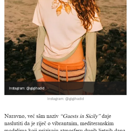
Instagram: @gigihadid
Instagram: @gigihadid
Naravno, već sâm naziv
“Guests in Sicily”
daje
naslutiti da je riječ o vibrantnim, mediteranskim
modelima koji prizivaju atmosferu dugih ljetnih dana