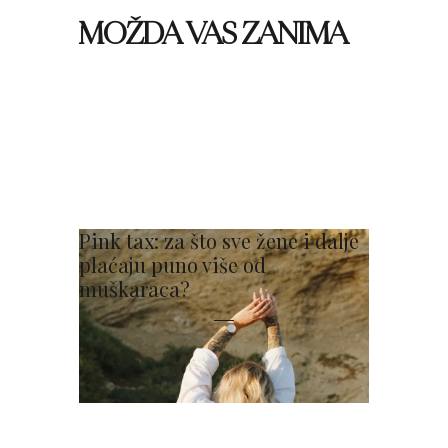
MOŽDA VAS ZANIMA
Pink tax: za što sve žene i dalje
plaćaju puno više od
muškaraca?