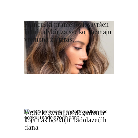
Francuski pramenovi: savršen
ljetni odabir za sve koji nemaju
vremena za izrast
Vodič kroz najkul događanja
koja nas očekuju nadolazećih
dana