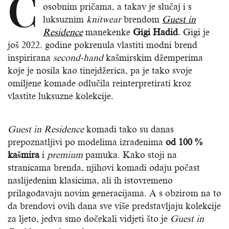
C
osobnim pričama, a takav je slučaj i s
luksuznim
knitwear
brendom
Guest in
Residence
manekenke
Gigi Hadid
. Gigi je
još 2022. godine pokrenula vlastiti modni brend
inspirirana
second-hand
kašmirskim džemperima
koje je nosila kao tinejdžerica, pa je tako svoje
omiljene komade odlučila reinterpretirati kroz
vlastite luksuzne kolekcije.
Guest in Residence
komadi tako su danas
prepoznatljivi po modelima izrađenima
od 100 %
kašmira
i
premium
pamuka. Kako stoji na
stranicama brenda, njihovi komadi odaju počast
naslijeđenim klasicima, ali ih istovremeno
prilagođavaju novim generacijama. A s obzirom na to
da brendovi ovih dana sve više predstavljaju kolekcije
za ljeto, jedva smo dočekali vidjeti što je
Guest in