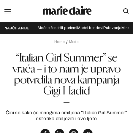
Moćne žene
Hit parfemi
Modni trendovi
Putovanja
Mindfu
NAJČITANIJE
Home
Moda
“Italian Girl Summer” se
vraća – i to nam je upravo
potvrdila nova kampanja
Gigi Hadid
Čini se kako će mnogima omiljena "Italian Girl Summer"
estetika obilježiti i ovo ljeto