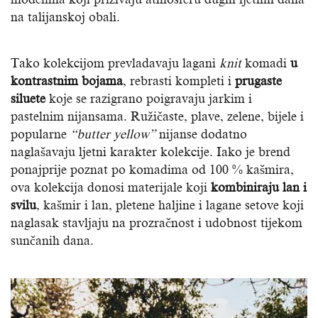
na talijanskoj obali.
Tako kolekcijom prevladavaju lagani
knit
komadi
u
kontrastnim bojama
, rebrasti kompleti i
prugaste
siluete
koje se razigrano poigravaju jarkim i
pastelnim nijansama. Ružičaste, plave, zelene, bijele i
popularne
“butter yellow”
nijanse dodatno
naglašavaju ljetni karakter kolekcije. Iako je brend
ponajprije poznat po komadima od 100 % kašmira,
ova kolekcija donosi materijale koji
kombiniraju lan i
svilu
, kašmir i lan, pletene haljine i lagane setove koji
naglasak stavljaju na prozračnost i udobnost tijekom
sunčanih dana.