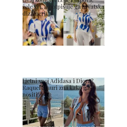
žele svi, a potpisuje ga hrvatska
dizajnerica
Ljetni spoj Adidasa i Diora?
Raquel Mauri zna kako ga
nositi