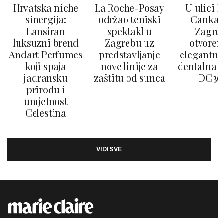
Hrvatska niche
La Roche-Posay
U ulici
sinergija:
održao teniski
Canka
Lansiran
spektakl u
Zagr
luksuzni brend
Zagrebu uz
otvore
Andart Perfumes
predstavljanje
elegantn
koji spaja
nove linije za
dentalna 
jadransku
zaštitu od sunca
DC3
prirodu i
umjetnost
Celestina
VIDI SVE