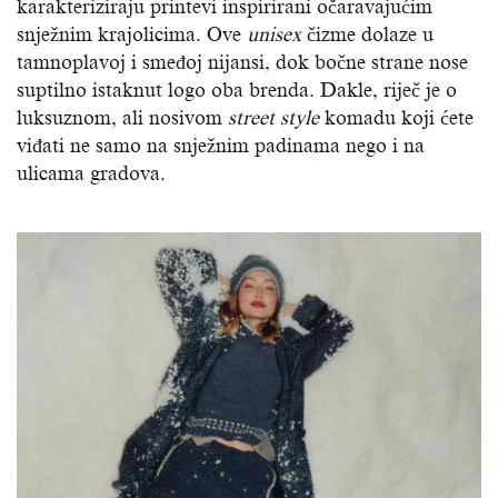
karakteriziraju printevi inspirirani očaravajućim
snježnim krajolicima. Ove
unisex
čizme dolaze u
tamnoplavoj i smeđoj nijansi, dok bočne strane nose
suptilno istaknut logo oba brenda. Dakle, riječ je o
luksuznom, ali nosivom
street style
komadu koji ćete
viđati ne samo na snježnim padinama nego i na
ulicama gradova.