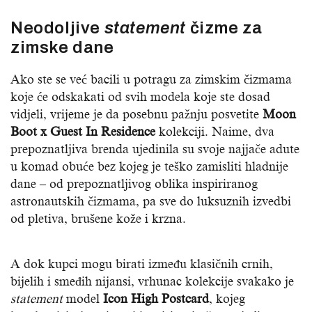
Neodoljive
statement
čizme za
zimske dane
Ako ste se već bacili u potragu za zimskim čizmama
koje će odskakati od svih modela koje ste dosad
vidjeli, vrijeme je da posebnu pažnju posvetite
Moon
Boot x Guest In Residence
kolekciji. Naime, dva
prepoznatljiva brenda ujedinila su svoje najjače adute
u komad obuće bez kojeg je teško zamisliti hladnije
dane – od prepoznatljivog oblika inspiriranog
astronautskih čizmama, pa sve do luksuznih izvedbi
od pletiva, brušene kože i krzna.
A dok kupci mogu birati između klasičnih crnih,
bijelih i smeđih nijansi, vrhunac kolekcije svakako je
statement
model
Icon High Postcard
, kojeg