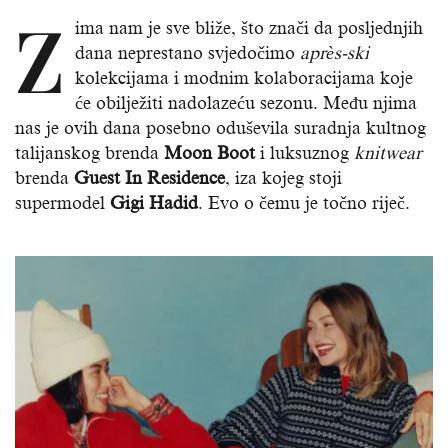
Z
ima nam je sve bliže, što znači da posljednjih
dana neprestano svjedočimo
après-ski
kolekcijama i modnim kolaboracijama koje
će obilježiti nadolazeću sezonu. Među njima
nas je ovih dana posebno oduševila suradnja kultnog
talijanskog brenda
Moon Boot
i luksuznog
knitwear
brenda
Guest In Residence
, iza kojeg stoji
supermodel
Gigi Hadid
. Evo o čemu je točno riječ.