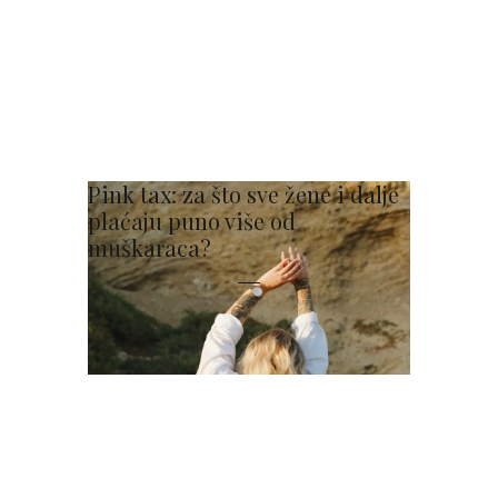
Pink tax: za što sve žene i dalje
plaćaju puno više od
muškaraca?