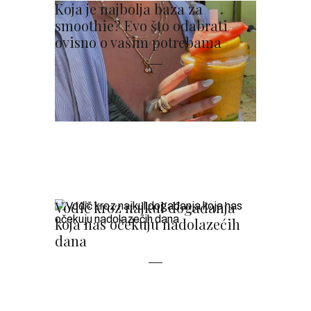
Koja je najbolja baza za
smoothie? Evo što odabrati
ovisno o vašim potrebama
Vodič kroz najkul događanja
koja nas očekuju nadolazećih
dana