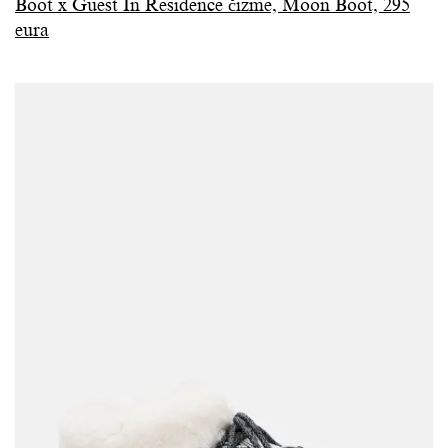
Boot x Guest In Residence čizme, Moon Boot, 295
eura