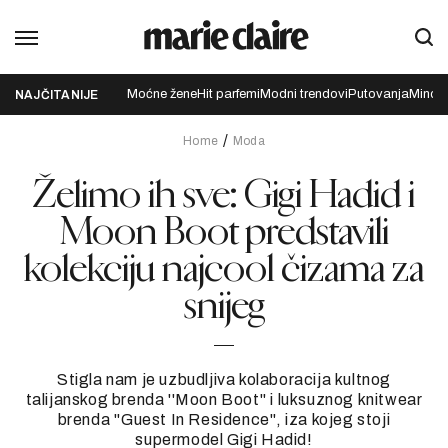
Moćne žene
Hit parfemi
Modni trendovi
Putovanja
Mindfu
NAJČITANIJE
Home
Moda
Želimo ih sve: Gigi Hadid i
Moon Boot predstavili
kolekciju najcool čizama za
snijeg
Stigla nam je uzbudljiva kolaboracija kultnog
talijanskog brenda ''Moon Boot'' i luksuznog knitwear
brenda ''Guest In Residence'', iza kojeg stoji
supermodel Gigi Hadid!