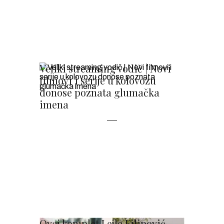
Veliki streaming vodič | Novi
filmovi i serije u kolovozu
donose poznata glumačka
imena
Ovaj komplet Lejle Filipović