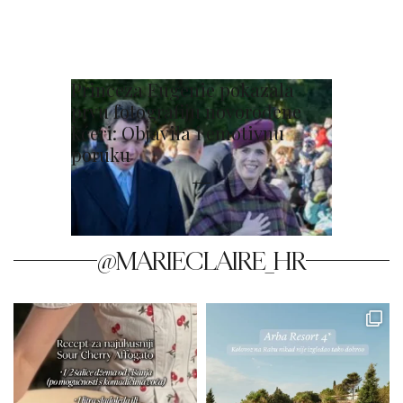
Princeza Eugenie pokazala
prvu fotografiju novorođene
kćeri: Objavila i emotivnu
poruku
@MARIECLAIRE_HR