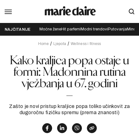
Moćne žene
Hit parfemi
Modni trendovi
Putovanja
Mindfu
NAJČITANIJE
Home
Ljepota
Wellness i fitness
Kako kraljica popa ostaje u
formi: Madonnina rutina
vježbanja u 67. godini
Zašto je novi pristup kraljice popa toliko učinkovit za
dugoročnu fizičku spremu (prema znanosti)