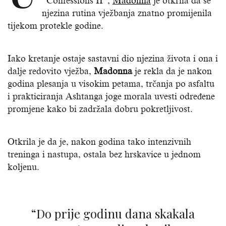
“Confessions II”,
Madonna
je otkrila da se
njezina rutina vježbanja znatno promijenila
tijekom protekle godine.
Iako kretanje ostaje sastavni dio njezina života i ona i
dalje redovito vježba,
Madonna
je rekla da je nakon
godina plesanja u visokim petama, trčanja po asfaltu
i prakticiranja Ashtanga joge morala uvesti određene
promjene kako bi zadržala dobru pokretljivost.
Otkrila je da je, nakon godina tako intenzivnih
treninga i nastupa, ostala bez hrskavice u jednom
koljenu.
“Do prije godinu dana skakala