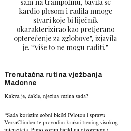
sam na trampolinu, bavila se
kardio plesom i radila mnoge
stvari koje bi liječnik
okarakterizirao kao pretjerano
opterećenje za zglobove”, izjavila
je. “Više to ne mogu raditi.”
Trenutačna rutina vježbanja
Madonne
Kakva je, dakle, njezina rutina sada?
“Sada koristim sobni bicikl Peloton i spravu
VersaClimber te provodim kružni trening visokog
intenziteta. Puno vozim bicikl na otvorenom i