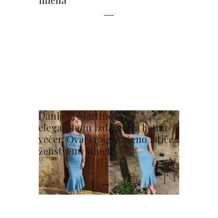
Danijela Martinović u
elegantnom izdanju za ljetnu
večer: Ovaj kroj savršeno ističe
ženstvenu siluetu