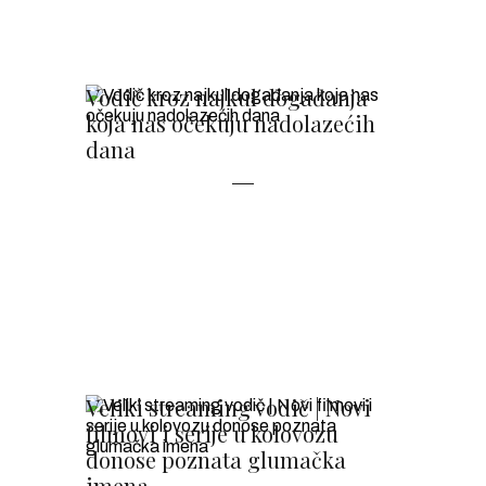
Vodič kroz najkul događanja
koja nas očekuju nadolazećih
dana
Veliki streaming vodič | Novi
filmovi i serije u kolovozu
donose poznata glumačka
imena