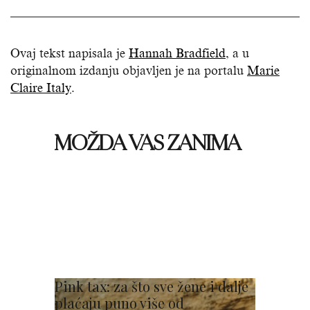
Ovaj tekst napisala je
Hannah Bradfield
, a u
originalnom izdanju objavljen je na portalu
Marie
Claire Italy
.
MOŽDA VAS ZANIMA
Pink tax: za što sve žene i dalje
plaćaju puno više od