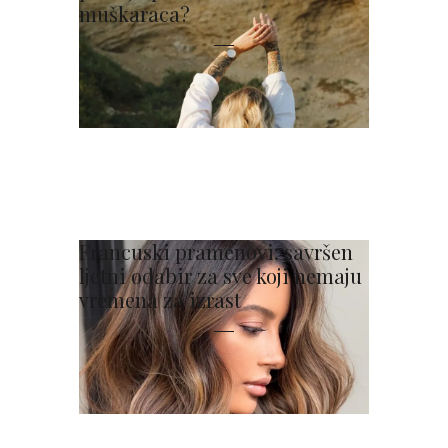
muškaraca?
Francuski pramenovi: savršen
ljetni odabir za sve koji nemaju
vremena za izrast