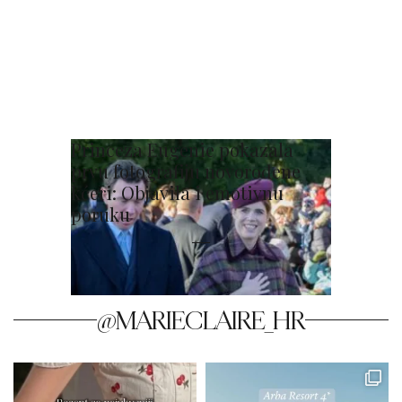
Princeza Eugenie pokazala
prvu fotografiju novorođene
kćeri: Objavila i emotivnu
poruku
@MARIECLAIRE_HR