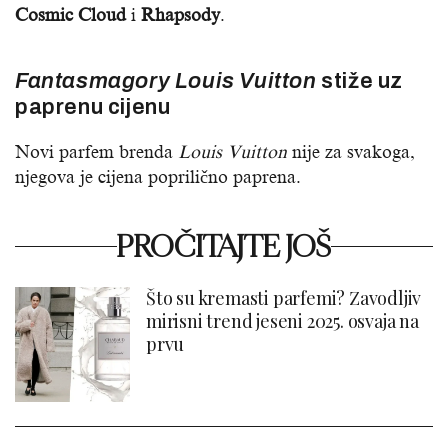
Cosmic Cloud
i
Rhapsody
.
Fantasmagory Louis Vuitton
stiže uz
paprenu cijenu
Novi parfem brenda
Louis Vuitton
nije za svakoga,
njegova je cijena poprilično paprena.
PROČITAJTE JOŠ
Što su kremasti parfemi? Zavodljiv
mirisni trend jeseni 2025. osvaja na
prvu