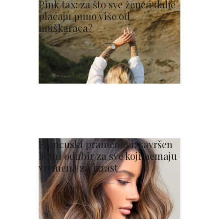
Pink tax: za što sve žene i dalje
plaćaju puno više od
muškaraca?
Francuski pramenovi: savršen
ljetni odabir za sve koji nemaju
vremena za izrast