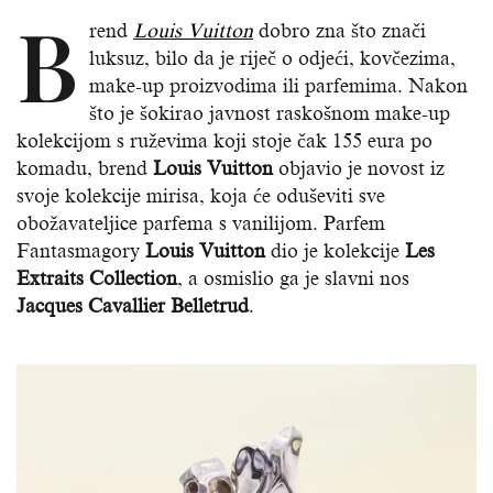
B
rend
Louis Vuitton
dobro zna što znači
luksuz, bilo da je riječ o odjeći, kovčezima,
make-up proizvodima ili parfemima. Nakon
što je šokirao javnost raskošnom make-up
kolekcijom s ruževima koji stoje čak 155 eura po
komadu, brend
Louis Vuitton
objavio je novost iz
svoje kolekcije mirisa, koja će oduševiti sve
obožavateljice parfema s vanilijom. Parfem
Fantasmagory
Louis Vuitton
dio je kolekcije
Les
Extraits Collection
, a osmislio ga je slavni nos
Jacques Cavallier Belletrud
.