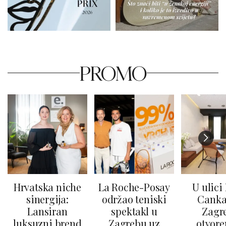
PROMO
Hrvatska niche
La Roche-Posay
U ulici
sinergija:
održao teniski
Canka
Lansiran
spektakl u
Zagr
luksuzni brend
Zagrebu uz
otvore