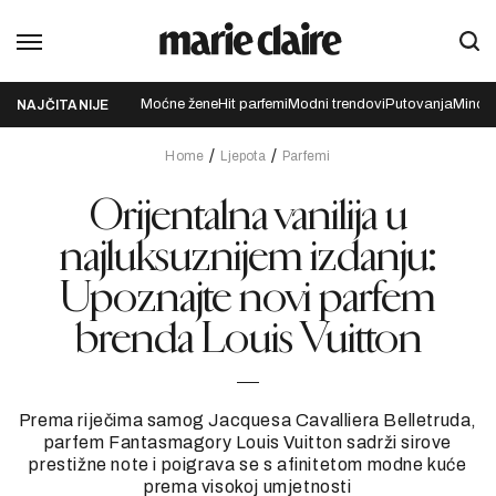
Moćne žene
Hit parfemi
Modni trendovi
Putovanja
Mindfu
NAJČITANIJE
Home
Ljepota
Parfemi
Orijentalna vanilija u
najluksuznijem izdanju:
Upoznajte novi parfem
brenda Louis Vuitton
Prema riječima samog Jacquesa Cavalliera Belletruda,
parfem Fantasmagory Louis Vuitton sadrži sirove
prestižne note i poigrava se s afinitetom modne kuće
prema visokoj umjetnosti