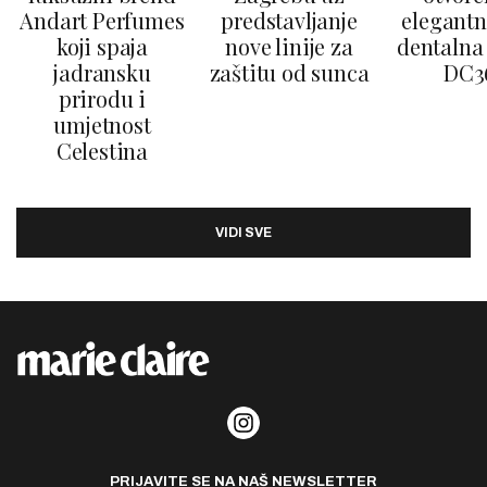
Andart Perfumes
predstavljanje
elegantn
koji spaja
nove linije za
dentalna 
jadransku
zaštitu od sunca
DC3
prirodu i
umjetnost
Celestina
VIDI SVE
PRIJAVITE SE NA NAŠ NEWSLETTER