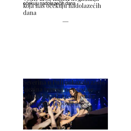
koja nas očekuju nadolazećih
dana
Severina u Puli pokazala zašto
njezina turneja ne prestaje
oduševljavati: Arena je bila
ispunjena do posljednjeg
mjesta