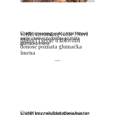
Veliki streaming vodič | Novi
filmovi i serije u kolovozu
donose poznata glumačka
imena
Vodič kroz najkul događanja