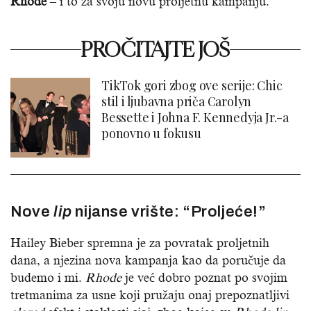
Rhode
– i to za svoju novu proljetnu kampanju.
PROČITAJTE JOŠ
TikTok gori zbog ove serije: Chic
stil i ljubavna priča Carolyn
Bessette i Johna F. Kennedyja Jr.-a
ponovno u fokusu
Nove
lip
nijanse vrište: “Proljeće!”
Hailey Bieber spremna je za povratak proljetnih
dana, a njezina nova kampanja kao da poručuje da
budemo i mi.
Rhode
je već dobro poznat po svojim
tretmanima za usne koji pružaju onaj prepoznatljivi