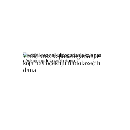
Vodič kroz najkul događanja
koja nas očekuju nadolazećih
dana