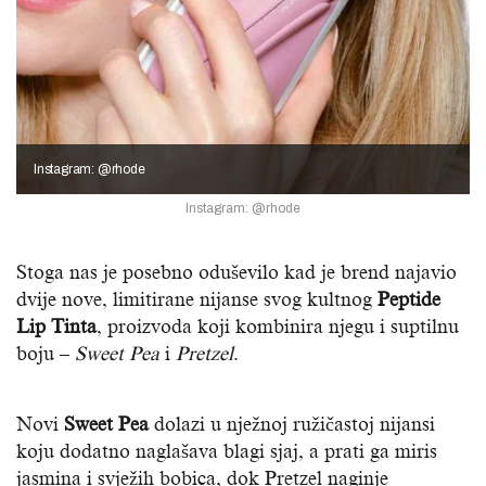
Instagram: @rhode
Instagram: @rhode
Stoga nas je posebno oduševilo kad je brend najavio
dvije nove, limitirane nijanse svog kultnog
Peptide
Lip Tinta
, proizvoda koji kombinira njegu i suptilnu
boju –
Sweet Pea
i
Pretzel
.
Novi
Sweet Pea
dolazi u nježnoj ružičastoj nijansi
koju dodatno naglašava blagi sjaj, a prati ga miris
jasmina i svježih bobica, dok Pretzel naginje