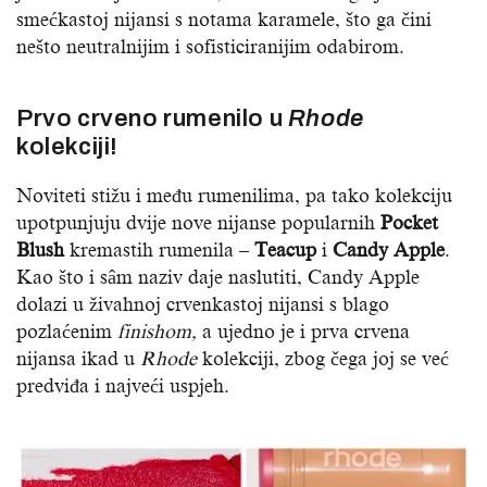
smećkastoj nijansi s notama karamele, što ga čini
nešto neutralnijim i sofisticiranijim odabirom.
Prvo crveno rumenilo u
Rhode
kolekciji!
Noviteti stižu i među rumenilima, pa tako kolekciju
upotpunjuju dvije nove nijanse popularnih
Pocket
Blush
kremastih rumenila –
Teacup
i
Candy Apple
.
Kao što i sâm naziv daje naslutiti, Candy Apple
dolazi u živahnoj crvenkastoj nijansi s blago
pozlaćenim
finishom,
a ujedno je i prva crvena
nijansa ikad u
Rhode
kolekciji, zbog čega joj se već
predviđa i najveći uspjeh.