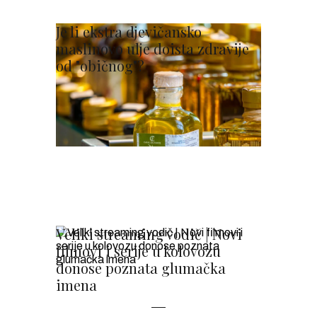
Je li ekstra djevičansko
maslinovo ulje doista zdravije
od "običnog"?
Veliki streaming vodič | Novi
filmovi i serije u kolovozu
donose poznata glumačka
imena