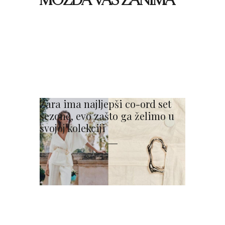
Zara ima najljepši co-ord set
sezone, evo zašto ga želimo u
svojoj kolekciji