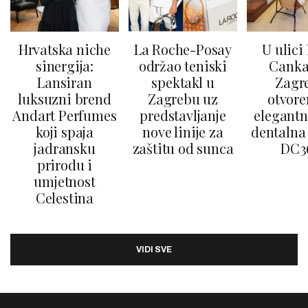
Hrvatska niche
La Roche-Posay
U ulici
sinergija:
održao teniski
Canka
Lansiran
spektakl u
Zagr
luksuzni brend
Zagrebu uz
otvore
Andart Perfumes
predstavljanje
elegantn
koji spaja
nove linije za
dentalna 
jadransku
zaštitu od sunca
DC3
prirodu i
umjetnost
Celestina
VIDI SVE