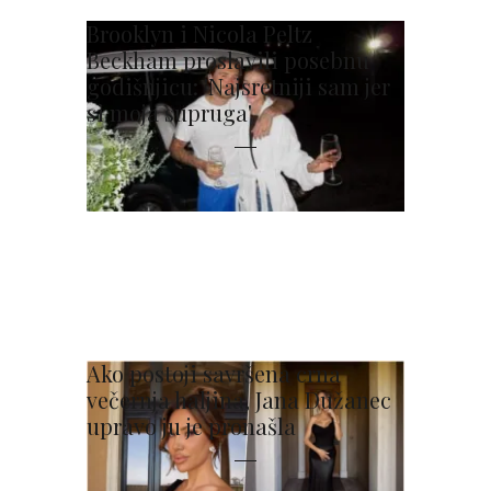
Brooklyn i Nicola Peltz
Beckham proslavili posebnu
godišnjicu: 'Najsretniji sam jer
si moja supruga'
Ako postoji savršena crna
večernja haljina, Jana Dužanec
upravo ju je pronašla