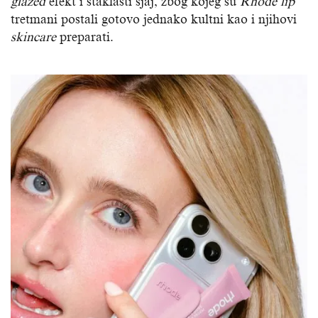
glazed
efekt i staklasti sjaj, zbog kojeg su
Rhode lip
tretmani postali gotovo jednako kultni kao i njihovi
skincare
preparati.