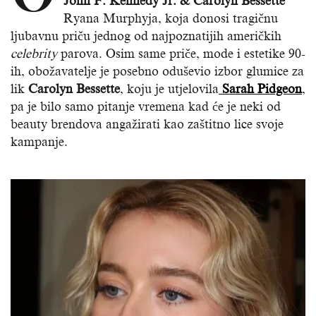
John F. Kennedy Jr. & Carolyn Bessette”
Ryana Murphyja, koja donosi tragičnu
ljubavnu priču jednog od najpoznatijih američkih
celebrity
parova. Osim same priče, mode i estetike 90-
ih, obožavatelje je posebno oduševio izbor glumice za
lik
Carolyn Bessette
, koju je utjelovila
Sarah Pidgeon
,
pa je bilo samo pitanje vremena kad će je neki od
beauty brendova angažirati kao zaštitno lice svoje
kampanje.