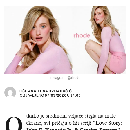
Instagram: @rhode
PIŠE
ANA-LENA CVITANUŠIĆ
OBJAVLJENO
04/03/2026
U
14:00
O
tkako je sredinom veljače stigla na male
ekrane, svi pričaju o hit seriji
“Love Story: