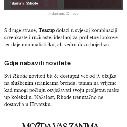
Instagram: @rhode
Instagram: @rhode
S druge strane,
Teacup
dolazi u svježoj kombinaciji
crvenkaste i ružičaste, idealnoj za proljetne lookove
jer daje minimalističku, ali vedru dozu boje licu.
Gdje nabaviti novitete
Svi
Rhode
noviteti bit će dostupni već od 9. ožujka
na
službenim stranicama
brenda, taman na vrijeme
kad mnogi počinju osvježavati svoju proljetnu make-
up kolekciju. Nažalost, Rhode trenutačno ne
dostavlja u Hrvatsku.
MOŽDA VAS ZANIMA