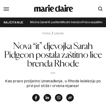
Moćne žene
Hit parfemi
Modni trendovi
Putovanja
Mindfu
NAJČITANIJE
Home
Ljepota
Nova “it” djevojka Sarah
Pidgeon postala zaštitno lice
brenda Rhode
Kao pravo proljetno iznenađenje, u Rhode kolekciju po
prvi put stiže i crvena nijansa!