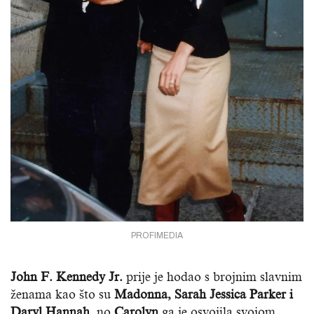
PROFIMEDIA
John F. Kennedy Jr.
prije je hodao s brojnim slavnim
ženama kao što su
Madonna, Sarah Jessica Parker i
Daryl Hannah,
no
Carolyn
ga je osvojila svojom