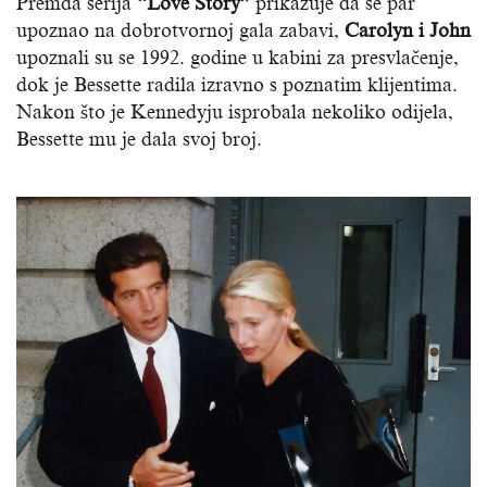
Premda serija
“Love Story”
prikazuje da se par
upoznao na dobrotvornoj gala zabavi,
Carolyn i John
upoznali su se 1992. godine u kabini za presvlačenje,
dok je Bessette radila izravno s poznatim klijentima.
Nakon što je Kennedyju isprobala nekoliko odijela,
Bessette mu je dala svoj broj.