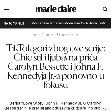
Moćne žene
Hit parfemi
Modni trendovi
Putovanja
Mindfu
NAJČITANIJE
Home
Lifestyle
Lifestyle vijesti
TikTok gori zbog ove serije:
Chic stil i ljubavna priča
Carolyn Bessette i Johna F.
Kennedyja Jr.-a ponovno u
fokusu
Serija "Love Story: John F. Kennedy Jr. & Carolyn
Bessette" nije pretjerano oduševila kritičare, no publiku