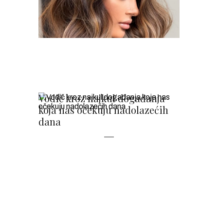
Vodič kroz najkul događanja
koja nas očekuju nadolazećih
dana