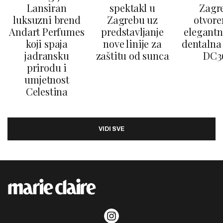
Lansiran
spektakl u
Zagr
luksuzni brend
Zagrebu uz
otvore
Andart Perfumes
predstavljanje
elegantn
koji spaja
nove linije za
dentalna 
jadransku
zaštitu od sunca
DC3
prirodu i
umjetnost
Celestina
VIDI SVE