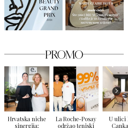
PROMO
Hrvatska niche
La Roche-Posay
U ulici
sinergija:
održao teniski
Canka