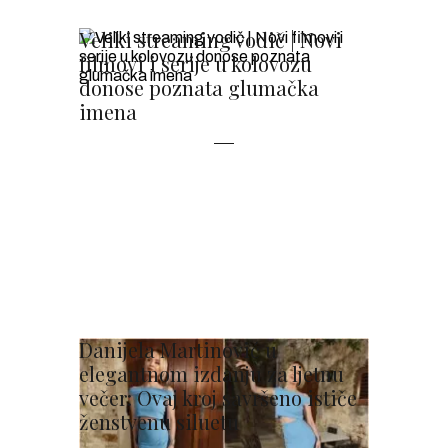
Veliki streaming vodič | Novi
filmovi i serije u kolovozu
donose poznata glumačka
imena
Danijela Martinović u
elegantnom izdanju za ljetnu
večer: Ovaj kroj savršeno ističe
ženstvenu siluetu