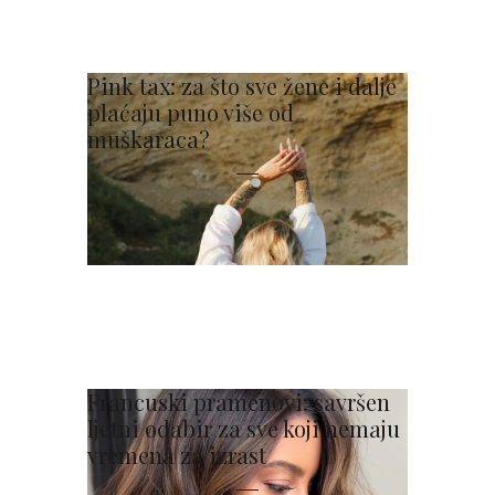
Pink tax: za što sve žene i dalje
plaćaju puno više od
muškaraca?
Francuski pramenovi: savršen
ljetni odabir za sve koji nemaju
vremena za izrast