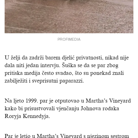
PROFIMEDIA
U želji da zadrži barem djelić privatnosti, nikad nije
dala niti jedan intervju. Šuška se da se par zbog
pritiska medija često svađao, što su ponekad znali
zabilježiti i sveprisutni paparazzi.
Na ljeto 1999. par je otputovao u Martha’s Vineyard
kako bi prisustvovali vjenčanju Johnova rođaka
Roryja Kennedyja.
Par je letio u Martha’s Vineyard s njezinom sestrom