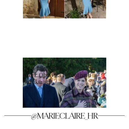
Princeza Eugenie pokazala
prvu fotografiju novorođene
kćeri: Objavila i emotivnu
poruku
@MARIECLAIRE_HR