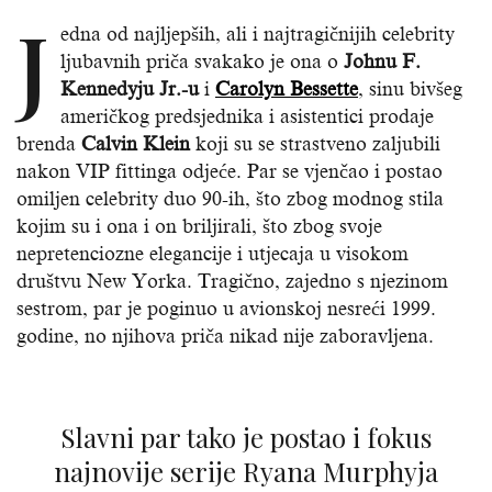
J
edna od najljepših, ali i najtragičnijih celebrity
ljubavnih priča svakako je ona o
Johnu F.
Kennedyju Jr.-u
i
Carolyn Bessette
, sinu bivšeg
američkog predsjednika i asistentici prodaje
brenda
Calvin Klein
koji su se strastveno zaljubili
nakon VIP fittinga odjeće. Par se vjenčao i postao
omiljen celebrity duo 90-ih, što zbog modnog stila
kojim su i ona i on briljirali, što zbog svoje
nepretenciozne elegancije i utjecaja u visokom
društvu New Yorka. Tragično, zajedno s njezinom
sestrom, par je poginuo u avionskoj nesreći 1999.
godine, no njihova priča nikad nije zaboravljena.
Slavni par tako je postao i fokus
najnovije serije Ryana Murphyja