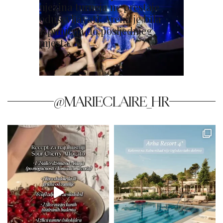
njezina turneja ne prestaje
oduševljavati: Arena je bila
ispunjena do posljednjeg
mjesta
@MARIECLAIRE_HR