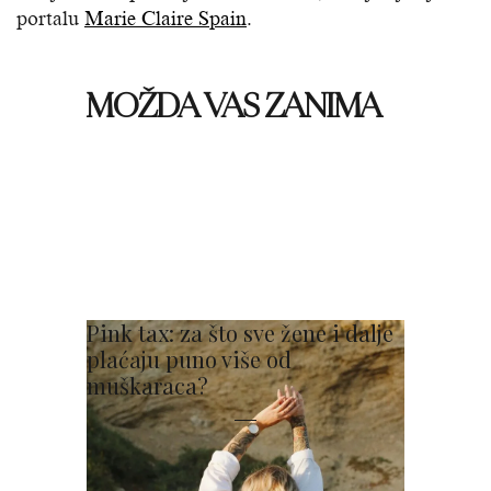
portalu
Marie Claire Spain
.
MOŽDA VAS ZANIMA
Pink tax: za što sve žene i dalje
plaćaju puno više od
muškaraca?