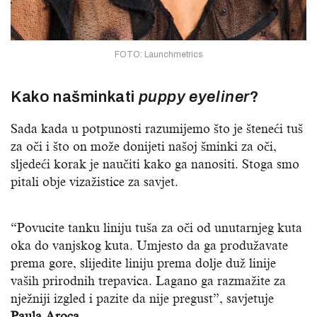
FOTO: Launchmetrics
Kako našminkati
puppy eyeliner
?
Sada kada u potpunosti razumijemo što je šteneći tuš
za oči i što on može donijeti našoj šminki za oči,
sljedeći korak je naučiti kako ga nanositi. Stoga smo
pitali obje vizažistice za savjet.
“Povucite tanku liniju tuša za oči od unutarnjeg kuta
oka do vanjskog kuta. Umjesto da ga produžavate
prema gore, slijedite liniju prema dolje duž linije
vaših prirodnih trepavica. Lagano ga razmažite za
nježniji izgled i pazite da nije pregust”, savjetuje
Paula Aroca
.