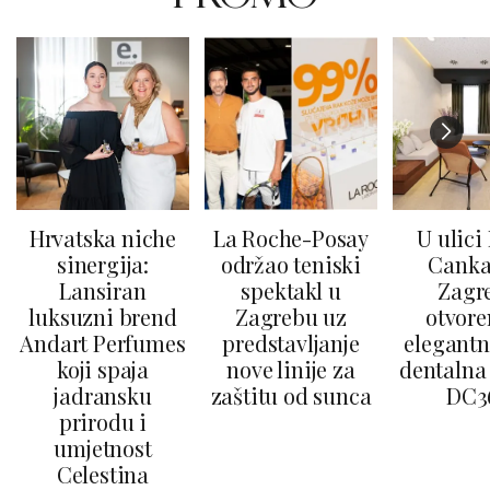
Hrvatska niche
La Roche-Posay
U ulici
sinergija:
održao teniski
Canka
Lansiran
spektakl u
Zagr
luksuzni brend
Zagrebu uz
otvore
Andart Perfumes
predstavljanje
elegantn
koji spaja
nove linije za
dentalna 
jadransku
zaštitu od sunca
DC3
prirodu i
umjetnost
Celestina