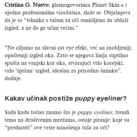
Cristina G. Nuevo
, glasnogovornica Planet Skin-a i
ujedno profesionalna vizažistica, slaže se. Objašnjava
da je to “tehnika s tušem za oči osmišljena da ublaži
izgled, a ne da ga učini većim.”
“Ne ciljamo na slavni cat eye efekt, već na zaobljeniji,
opušteniji izgled oka. Zato se njegova linija suptilno
spušta na vanjski kut oka, stvarajući vrlo korejski,
vrlo ‘nježan’ izgled, idealan za prirodnu šminku”,
dodaje.
Kakav učinak postiže
puppy eyeliner
?
Sada kada točno znamo što je
puppy eyeliner
, trendi
tema na društvenim mrežama, ostaje pitanje: koje su
“prednosti” ove vrste nanošenja tuša za oči?