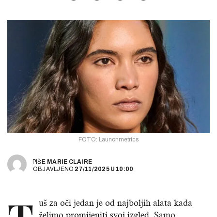
FOTO: Launchmetrics
PIŠE
MARIE CLAIRE
OBJAVLJENO
27/11/2025
U
10:00
uš za oči jedan je od najboljih alata kada
želimo
promijeniti svoj izgled
. Samo