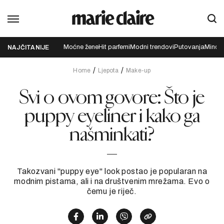
Moćne žene
Hit parfemi
Modni trendovi
Putovanja
Mindfu
NAJČITANIJE
Home
Ljepota
Make-up
Svi o ovom govore: Što je
puppy eyeliner i kako ga
našminkati?
Takozvani "puppy eye" look postao je popularan na
modnim pistama, ali i na društvenim mrežama. Evo o
čemu je riječ.