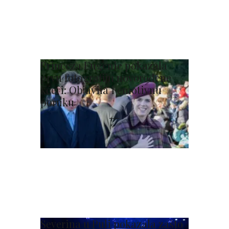
Princeza Eugenie pokazala
prvu fotografiju novorođene
kćeri: Objavila i emotivnu
poruku
Severina u Puli pokazala zašto