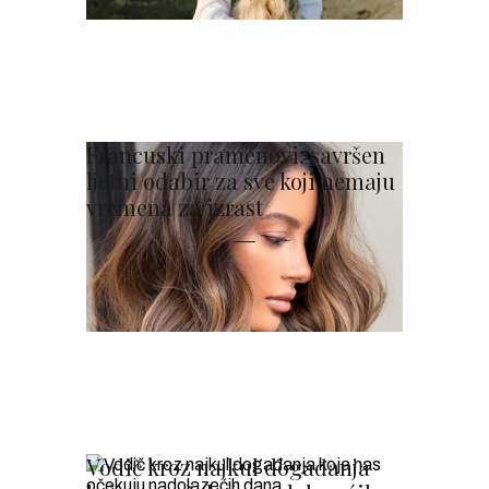
Francuski pramenovi: savršen
ljetni odabir za sve koji nemaju
vremena za izrast
Vodič kroz najkul događanja