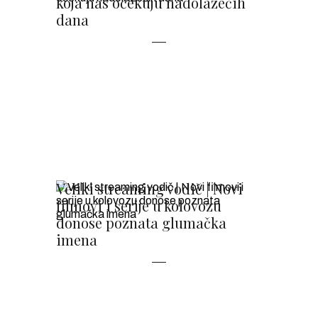
koja nas očekuju nadolazećih
dana
Veliki streaming vodič | Novi
filmovi i serije u kolovozu
donose poznata glumačka
imena