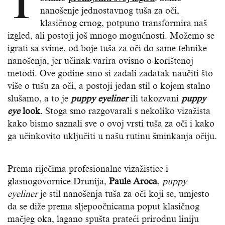
T
nanošenje jednostavnog tuša za oči,
klasičnog crnog, potpuno transformira naš
izgled, ali postoji još mnogo mogućnosti. Možemo se
igrati sa svime, od boje tuša za oči do same tehnike
nanošenja, jer učinak varira ovisno o korištenoj
metodi. Ove godine smo si zadali zadatak naučiti što
više o tušu za oči, a postoji jedan stil o kojem stalno
slušamo, a to je
puppy eyeliner
ili takozvani
puppy
eye
look
. Stoga smo razgovarali s nekoliko vizažista
kako bismo saznali sve o ovoj vrsti tuša za oči i kako
ga učinkovito uključiti u našu rutinu šminkanja očiju.
Prema riječima profesionalne vizažistice i
glasnogovornice Drunija,
Paule Aroca
,
puppy
eyeliner
je stil nanošenja tuša za oči koji se, umjesto
da se diže prema sljepoočnicama poput klasičnog
mačjeg oka, lagano spušta prateći prirodnu liniju