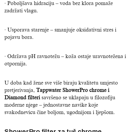
· Poboljšava hidraciju – voda bez klora pomaže
zadržati vlagu.
· Usporava starenje – smanjuje oksidativni stres i
pojavu bora.
· Održava pH ravnotežu – koža ostaje uravnotežena i
otpornija.
U doba kad žene sve više biraju kvalitetu umjesto
pretjerivanja,
Tappwater ShowerPro chrome i
Diamond filteri
savršeno se uklapaju u filozofiju
moderne njege – jednostavne navike koje
svakodnevicu čine boljom, ugodnijom i ljepšom.
ShowerPro filter za tuš chrome,