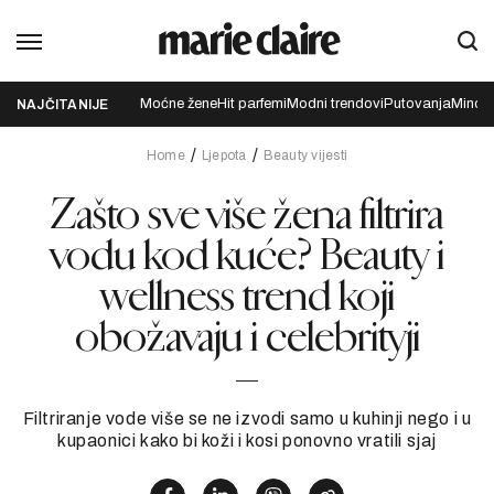
Moćne žene
Hit parfemi
Modni trendovi
Putovanja
Mindfu
NAJČITANIJE
Home
Ljepota
Beauty vijesti
Zašto sve više žena filtrira
vodu kod kuće? Beauty i
wellness trend koji
obožavaju i celebrityji
Filtriranje vode više se ne izvodi samo u kuhinji nego i u
kupaonici kako bi koži i kosi ponovno vratili sjaj