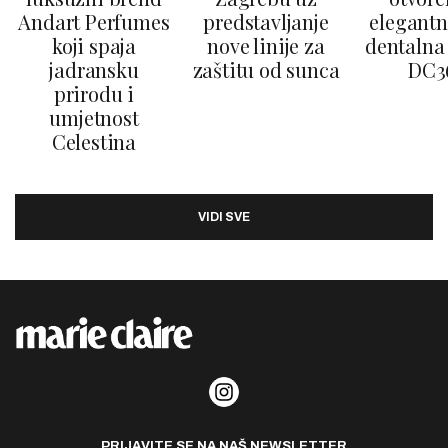
Andart Perfumes
predstavljanje
elegantn
koji spaja
nove linije za
dentalna 
jadransku
zaštitu od sunca
DC3
prirodu i
umjetnost
Celestina
VIDI SVE
PRIJAVITE SE NA NAŠ NEWSLETTER