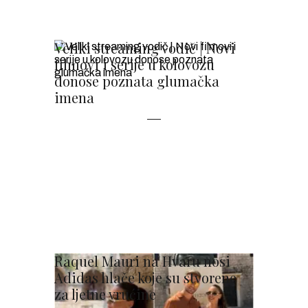
Veliki streaming vodič | Novi
filmovi i serije u kolovozu
donose poznata glumačka
imena
Raquel Mauri na Hvaru nosi
Adidas hlače koje su stvorene
za ljetne vrućine