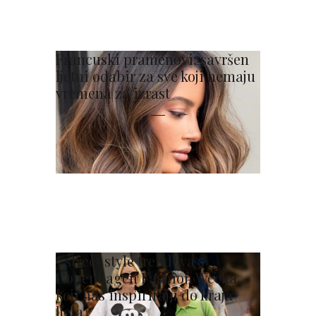
Francuski pramenovi: savršen
ljetni odabir za sve koji nemaju
vremena za izrast
5 street style trendova s
Copenhagen Fashion Weeka
koji nas inspiriraju do kraja
ljeta