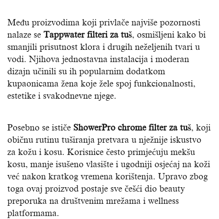
Među proizvodima koji privlače najviše pozornosti
nalaze se
Tappwater filteri za tuš
, osmišljeni kako bi
smanjili prisutnost klora i drugih neželjenih tvari u
vodi. Njihova jednostavna instalacija i moderan
dizajn učinili su ih popularnim dodatkom
kupaonicama žena koje žele spoj funkcionalnosti,
estetike i svakodnevne njege.
Posebno se ističe
ShowerPro chrome filter za tuš
, koji
običnu rutinu tuširanja pretvara u nježnije iskustvo
za kožu i kosu. Korisnice često primjećuju mekšu
kosu, manje isušeno vlasište i ugodniji osjećaj na koži
već nakon kratkog vremena korištenja. Upravo zbog
toga ovaj proizvod postaje sve češći dio beauty
preporuka na društvenim mrežama i wellness
platformama.