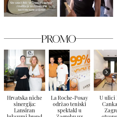
PROMO
Hrvatska niche
La Roche-Posay
U ulici
sinergija:
održao teniski
Canka
Lansiran
spektakl u
Zagr
luksuzni brend
Zagrebu uz
otvore