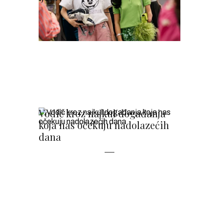
Vodič kroz najkul događanja
koja nas očekuju nadolazećih
dana