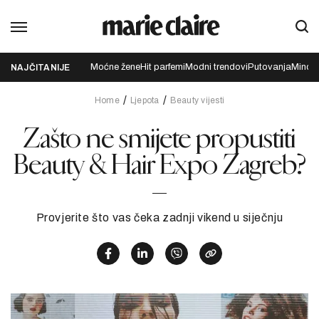
Moćne žene
Hit parfemi
Modni trendovi
Putovanja
Mindfu
NAJČITANIJE
Home
Ljepota
Beauty vijesti
Zašto ne smijete propustiti
Beauty & Hair Expo Zagreb?
Provjerite što vas čeka zadnji vikend u siječnju