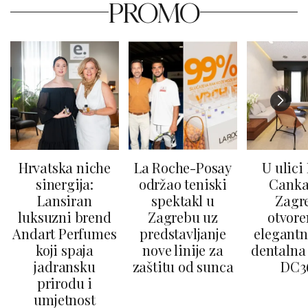
PROMO
Hrvatska niche
La Roche-Posay
U ulici
sinergija:
održao teniski
Canka
Lansiran
spektakl u
Zagr
luksuzni brend
Zagrebu uz
otvore
Andart Perfumes
predstavljanje
elegantn
koji spaja
nove linije za
dentalna 
jadransku
zaštitu od sunca
DC3
prirodu i
umjetnost