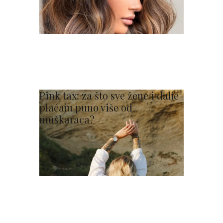
Pink tax: za što sve žene i dalje
plaćaju puno više od
muškaraca?