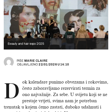
Beauty and hair expo 2025
PIŠE
MARIE CLAIRE
OBJAVLJENO
22/01/2026
U
14:10
D
ok kalendare punimo obvezama i rokovima,
često zaboravljamo rezervirati termin za
ono najvažnije. Za sebe. U svijetu koji se ne
prestaje vrtjeti, svima nam je potreban
trenutak u kojem ćemo zastati, duboko udahnuti i