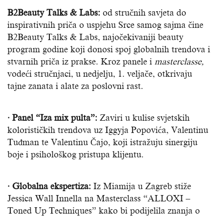
B2Beauty Talks & Labs:
od stručnih savjeta do
inspirativnih priča o uspjehu Srce samog sajma čine
B2Beauty Talks & Labs, najočekivaniji beauty
program godine koji donosi spoj globalnih trendova i
stvarnih priča iz prakse. Kroz panele i
masterclasse,
vodeći stručnjaci, u nedjelju, 1. veljače, otkrivaju
tajne zanata i alate za poslovni rast.
· Panel “Iza mix pulta”:
Zaviri u kulise svjetskih
kolorističkih trendova uz Iggyja Popovića, Valentinu
Tuđman te Valentinu Čajo, koji istražuju sinergiju
boje i psihološkog pristupa klijentu.
· Globalna ekspertiza:
Iz Miamija u Zagreb stiže
Jessica Wall Innella na Masterclass “ALLOXI –
Toned Up Techniques” kako bi podijelila znanja o