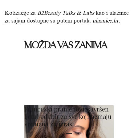
Kotizacije za
B2Beauty Talks & Labs
kao i ulaznice
za sajam dostupne su putem portala
ulaznice.hr
.
MOŽDA VAS ZANIMA
Francuski pramenovi: savršen
ljetni odabir za sve koji nemaju
vremena za izrast