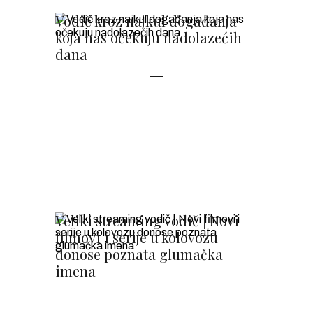
Vodič kroz najkul događanja
koja nas očekuju nadolazećih
dana
Veliki streaming vodič | Novi
filmovi i serije u kolovozu
donose poznata glumačka
imena