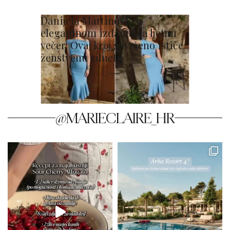
Danijela Martinović u
elegantnom izdanju za ljetnu
večer: Ovaj kroj savršeno ističe
ženstvenu siluetu
@MARIECLAIRE_HR