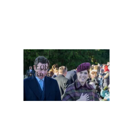
Princeza Eugenie pokazala
prvu fotografiju novorođene
kćeri: Objavila i emotivnu
poruku