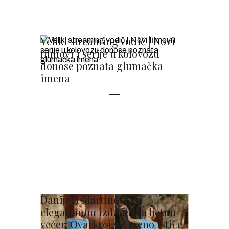
Veliki streaming vodič | Novi
filmovi i serije u kolovozu
donose poznata glumačka
imena
Danijela Martinović u
elegantnom izdanju za ljetnu
večer: Ovaj kroj savršeno ističe