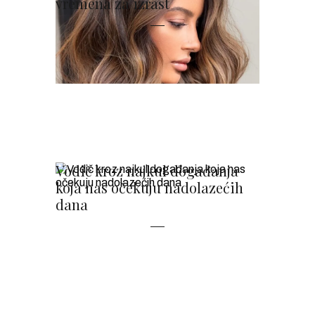
vremena za izrast
Vodič kroz najkul događanja
koja nas očekuju nadolazećih
dana