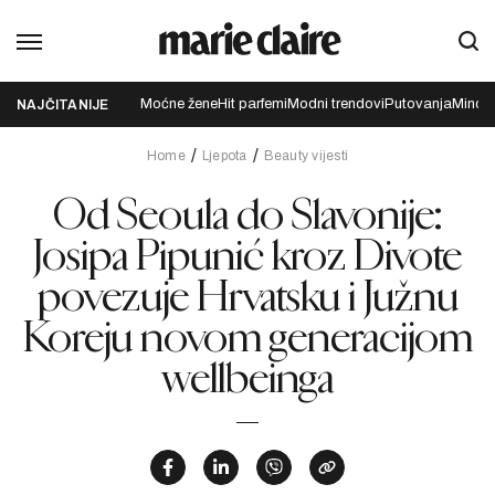
Moćne žene
Hit parfemi
Modni trendovi
Putovanja
Mindfu
NAJČITANIJE
Home
Ljepota
Beauty vijesti
Od Seoula do Slavonije:
Josipa Pipunić kroz Divote
povezuje Hrvatsku i Južnu
Koreju novom generacijom
wellbeinga