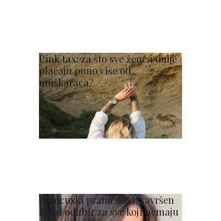
Pink tax: za što sve žene i dalje
plaćaju puno više od
muškaraca?
Francuski pramenovi: savršen
ljetni odabir za sve koji nemaju