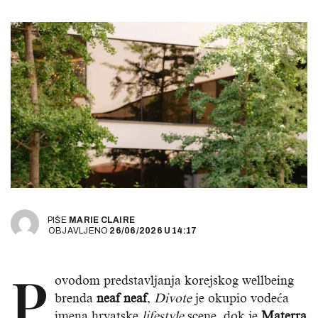
PIŠE
MARIE CLAIRE
OBJAVLJENO
26/06/2026
U
14:17
P
ovodom predstavljanja korejskog wellbeing
brenda
neaf neaf
,
Divote
je okupio vodeća
imena hrvatske
lifestyle
scene, dok je
Materra