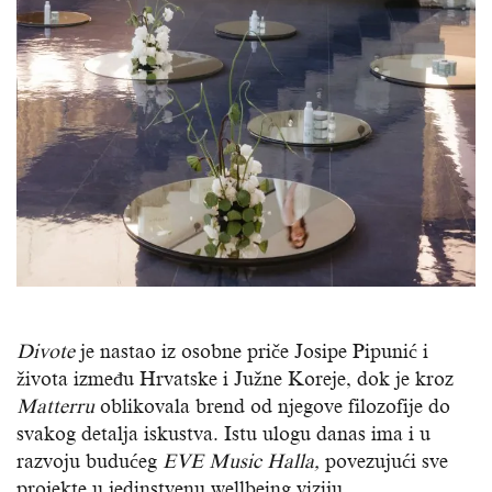
Divote
je nastao iz osobne priče Josipe Pipunić i
života između Hrvatske i Južne Koreje, dok je kroz
Matterru
oblikovala brend od njegove filozofije do
svakog detalja iskustva. Istu ulogu danas ima i u
razvoju budućeg
EVE Music Halla,
povezujući sve
projekte u jedinstvenu wellbeing viziju.