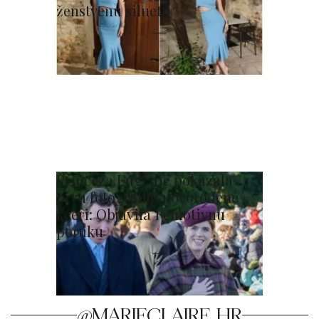
ženstvenu siluetu
Princeza Eugenie pokazala
prvu fotografiju novorođene
kćeri: Objavila i emotivnu
poruku
@MARIECLAIRE_HR