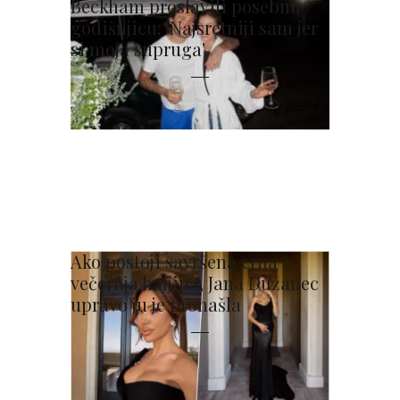
Beckham proslavili posebnu
godišnjicu: 'Najsretniji sam jer
si moja supruga'
Ako postoji savršena crna
večernja haljina, Jana Dužanec
upravo ju je pronašla