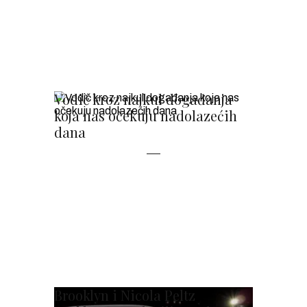
Vodič kroz najkul događanja
koja nas očekuju nadolazećih
dana
Brooklyn i Nicola Peltz