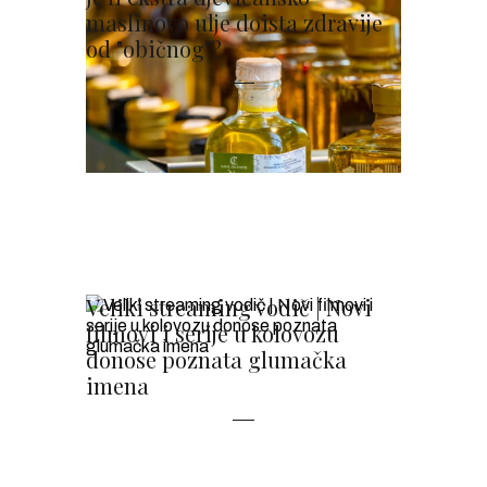
maslinovo ulje doista zdravije
od "običnog"?
Veliki streaming vodič | Novi
filmovi i serije u kolovozu
donose poznata glumačka
imena