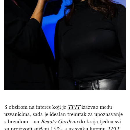
S obzirom na interes koji je
TFIT
izazvao među
uzvanicima, sada je idealan trenutak za upoznavanje
s brendom – na
Beauty Gardenu
do kraja tjedna svi
su proizvodi sniženi 15 %, a uz svaku kupnju
TFIT