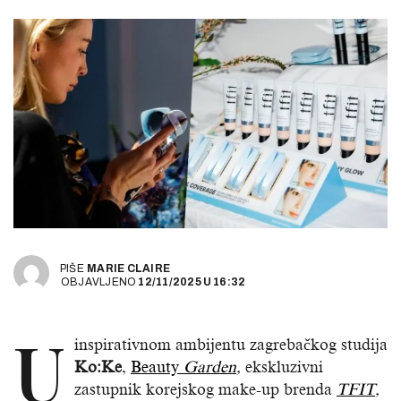
PIŠE
MARIE CLAIRE
OBJAVLJENO
12/11/2025
U
16:32
U
inspirativnom ambijentu zagrebačkog studija
Ko:Ke
,
Beauty
Garden
,
ekskluzivni
zastupnik korejskog make-up brenda
TFIT
,