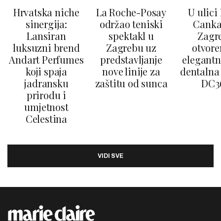
Hrvatska niche
La Roche-Posay
U ulici
sinergija:
održao teniski
Canka
Lansiran
spektakl u
Zagr
luksuzni brend
Zagrebu uz
otvore
Andart Perfumes
predstavljanje
elegantn
koji spaja
nove linije za
dentalna 
jadransku
zaštitu od sunca
DC3
prirodu i
umjetnost
Celestina
VIDI SVE