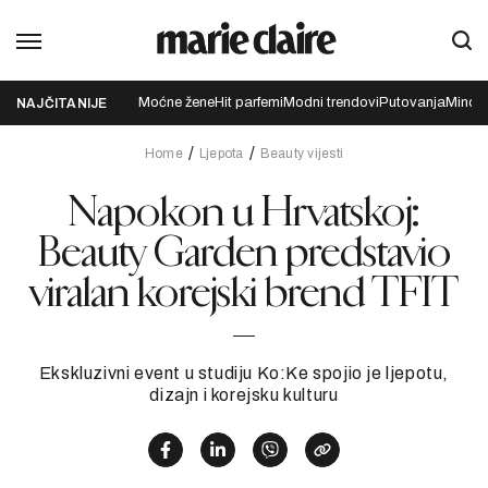
Moćne žene
Hit parfemi
Modni trendovi
Putovanja
Mindfu
NAJČITANIJE
Home
Ljepota
Beauty vijesti
Napokon u Hrvatskoj:
Beauty Garden predstavio
viralan korejski brend TFIT
Ekskluzivni event u studiju Ko:Ke spojio je ljepotu,
dizajn i korejsku kulturu