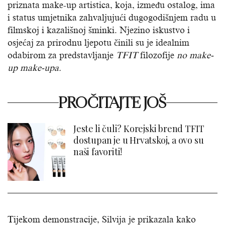
priznata make-up artisticа, koja, između ostalog, ima
i status umjetnika zahvaljujući dugogodišnjem radu u
filmskoj i kazališnoj šminki. Njezino iskustvo i
osjećaj za prirodnu ljepotu činili su je idealnim
odabirom za predstavljanje
TFIT
filozofije
no make-
up make-upa.
PROČITAJTE JOŠ
Jeste li čuli? Korejski brend TFIT
dostupan je u Hrvatskoj, a ovo su
naši favoriti!
Tijekom demonstracije, Silvija je prikazala kako