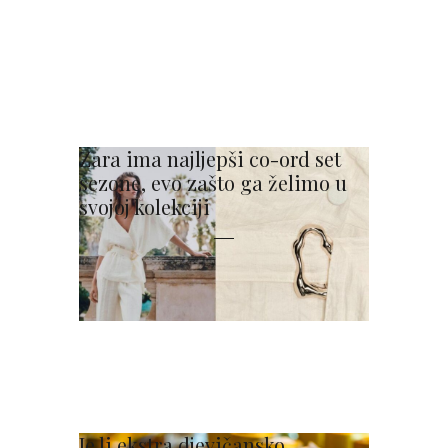
Zara ima najljepši co-ord set
sezone, evo zašto ga želimo u
svojoj kolekciji
Je li ekstra djevičansko