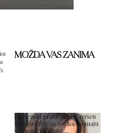
MOŽDA VAS ZANIMA
iku
ja
ći
Francuski pramenovi: savršen
ljetni odabir za sve koji nemaju
vremena za izrast