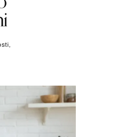
o
ni
sti,