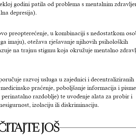
otekloj godini patila od problema s mentalnim zdravlj
alna depresija).
ovo preopterećenje, u kombinaciji s nedostatkom os
 ga imaju), otežava rješavanje njihovih psiholoških
zuje na trajnu stigmu koja okružuje mentalno zdravl
ručuje razvoj usluga u zajednici i decentraliziranih
 medicinsko praćenje, poboljšanje informacija i pisme
 perinatalno razdoblje) te uvođenje alata za probir i
sigurnost, izolaciju ili diskriminaciju.
ITAJTE JOŠ