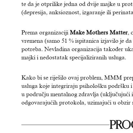
te da je otprilike jedna od dvije majke u pr
(depresija, anksioznost, izgaranje ili perinat
Prema organizaciji
Make Mothers Matter
, 
vremena (samo 51 % ispitanica izjavilo je da
potreba. Nevladina organizacija također uka
majki i nedostatak specijaliziranih usluga.
Kako bi se riješilo ovaj problem, MMM prepo
usluga koje integriraju psihološku podršku i
u području mentalnog zdravlja (uključujući i
odgovarajućih protokola, uzimajući u obzir ne
PROČ