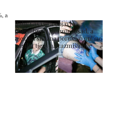
, a
Baby Lasagna objavio
najosobniju pjesmu dosad, a
njezina snažna poruka o online
nasilju tjera na razmišljanje