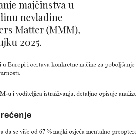
dinu nevladine
ers Matter (MMM),
ujku 2025.
i u Europi i ocrtava konkretne načine za poboljšanje
urnosti.
u i voditeljica istraživanja, detaljno opisuje analiz
rećenje
va da se više od 67 % majki osjeća mentalno preopte