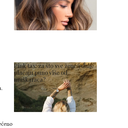
Pink tax: za što sve žene i dalje
plaćaju puno više od
muškaraca?
u.
rećeno