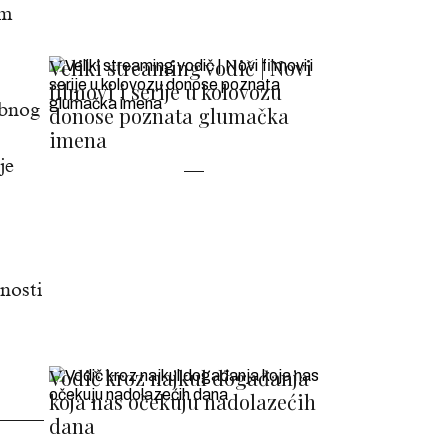
em
Veliki streaming vodič | Novi
filmovi i serije u kolovozu
obnog
donose poznata glumačka
imena
je
nosti
Vodič kroz najkul događanja
koja nas očekuju nadolazećih
dana