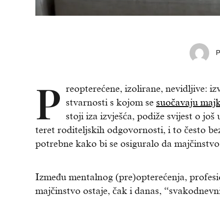
P
reopterećene, izolirane, nevidljive: i
stvarnosti s kojom se
suočavaju maj
stoji iza izvješća, podiže svijest o jo
teret roditeljskih odgovornosti, i to često b
potrebne kako bi se osiguralo da majčinstvo 
Između mentalnog (pre)opterećenja, profesion
majčinstvo ostaje, čak i danas, “svakodnevn