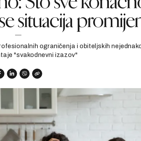
no: Što sve konačn
 se situacija promije
fesionalnih ograničenja i obiteljskih nejednako
taje "svakodnevni izazov"