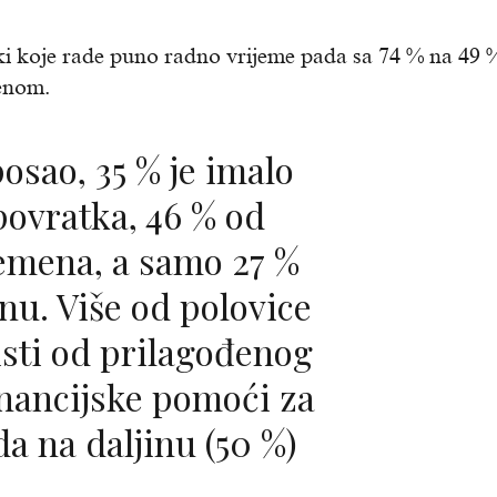
i koje rade puno radno vrijeme pada sa 74 % na 49 %
enom.
povratka, 46 % od
emena, a samo 27 %
nu. Više od polovice
risti od prilagođenog
inancijske pomoći za
ada na daljinu (50 %)