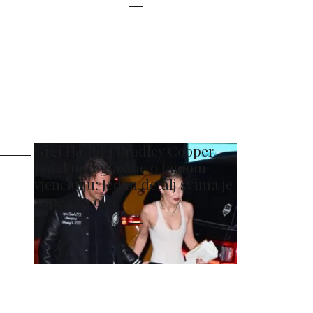
Gigi Hadid i Bradley Cooper
potaknuli glasine o tajnom
vjenčanju: Jedan detalj svima je
zapeo za oko