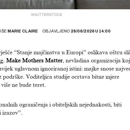
SHUTTERSTOCK
PIŠE
MARIE CLAIRE
OBJAVLJENO
26/06/2026
U
14:00
zvješće “Stanje majčinstva u Europi” oslikava oštru sl
ke
.
Make Mothers Matter
, nevladina organizacija ko
š uvijek uglavnom ignoriranoj istini: majke snose najve
ez podrške. Voditeljica studije ocrtava bitne mjere
više ne bude teret.
alnih ograničenja i obiteljskih nejednakosti, biti
i izazov”.