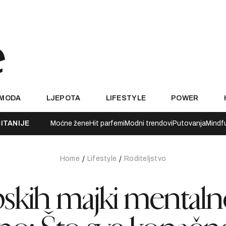
MODA
LJEPOTA
LIFESTYLE
POWER
ITANIJE
Moćne žene
Hit parfemi
Modni trendovi
Putovanja
Mindf
Home
Lifestyle
Roditeljstvo
skih majki mental