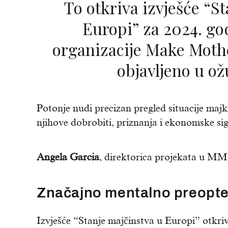
To otkriva izvješće “Stanje majčinstva u
Europi” za 2024. go
organizacije Make Moth
objavljeno u ož
Potonje nudi precizan pregled situacije majk
njihove dobrobiti, priznanja i ekonomske sig
Angela Garcia
, direktorica projekata u MMM-
Značajno mentalno preopte
Izvješće “Stanje majčinstva u Europi” otkri