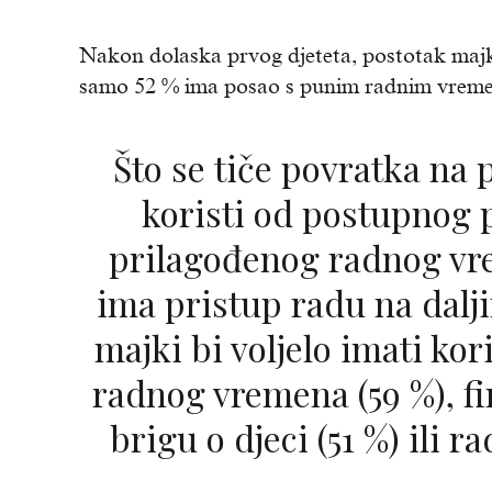
Nakon dolaska prvog djeteta, postotak majk
samo 52 % ima posao s punim radnim vrem
Što se tiče povratka na posao, 35 % je imalo
koristi od postupnog 
prilagođenog radnog vr
ima pristup radu na dalji
majki bi voljelo imati ko
radnog vremena (59 %), f
brigu o djeci (51 %) ili r