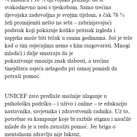
svakodnevno nosi s tjeskobom. Samo trećina
djevojaka zadovoljna je svojim tijelom, a čak 76 %
želi promijeniti nešto na sebi – zabrinjavajući
podatak koji pokazuje koliko pritisak izgleda i
uspjeha može biti težak u ranim godinama. Još je teže
kad o tim osjećajima nema s kim razgovarati. Mnogi
mladići i dalje smatraju da je
pokazivanje emocija znak slabosti, a trećina
tinejdžera osjeća nelagodu pri samoj pomisli da
potraži pomoć.
UNICEF zato predlaže snažnije ulaganje u
psihološku podršku – i uživo i online – te edukaciju
nastavnika, savjetnika i zdravstvenih radnika. Uz to,
potrebne su kampanje koje bi razbile stigmu i naučile
mlade da je u redu zatražiti pomoć. Jer briga o
mentalnom zdravlju nije luksuz,