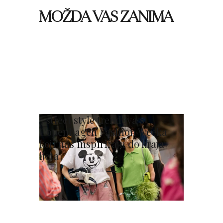
MOŽDA VAS ZANIMA
5 street style trendova s
Copenhagen Fashion Weeka
koji nas inspiriraju do kraja
ljeta