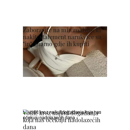
Zaboravite na minimalistički
nakit: statement narukvice su
"in", znamo gdje ih kupiti
Vodič kroz najkul događanja
koja nas očekuju nadolazećih
dana