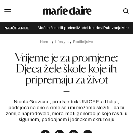
Moćne žene
Hit parfemi
Modni trendovi
Putovanja
Mindfu
NAJČITANIJE
Home
Lifestyle
Roditeljstvo
Vrijeme je za promjene:
Djeca žele škole koje ih
pripremaju za život
Nicola Graziano, predsjednik UNICEF-a Italija,
podsjeća na ono s čime se i mi možemo složiti - da bi
zemlja napredovala, mora imati generacije koje rastu u
sigurnom, poticajnom i jednakom okruženju