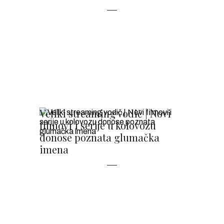
Veliki streaming vodič | Novi
filmovi i serije u kolovozu
donose poznata glumačka
imena