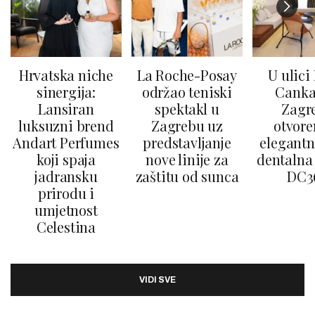
Hrvatska niche
La Roche-Posay
U ulici
sinergija:
održao teniski
Canka
Lansiran
spektakl u
Zagr
luksuzni brend
Zagrebu uz
otvore
Andart Perfumes
predstavljanje
elegantn
koji spaja
nove linije za
dentalna 
jadransku
zaštitu od sunca
DC3
prirodu i
umjetnost
Celestina
VIDI SVE