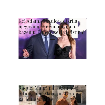
Kći Adama Sandlera otkrila
njegovu neobičnu naviku u
bazenu: 'Kunem se da je istina'
Raquel Mauri na Hvaru nosi
Adidas hlače koje su stvorene
za ljetne vrućine