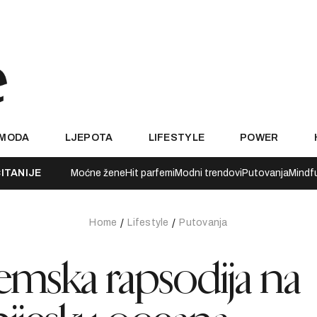
MODA
LJEPOTA
LIFESTYLE
POWER
ITANIJE
Moćne žene
Hit parfemi
Modni trendovi
Putovanja
Mindf
Home
Lifestyle
Putovanja
emska rapsodija na