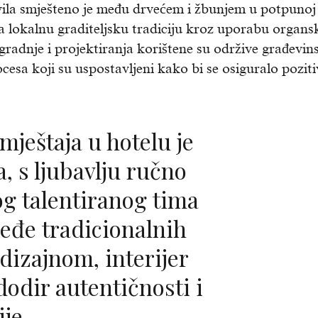
8 vila smješteno je među drvećem i žbunjem u potpunoj
va lokalnu graditeljsku tradiciju kroz uporabu organs
zgradnje i projektiranja korištene su održive građevin
cesa koji su uspostavljeni kako bi se osiguralo pozit
a, s ljubavlju ručno
og talentiranog tima
ljeđe tradicionalnih
izajnom, interijer
dodir autentičnosti i
ije