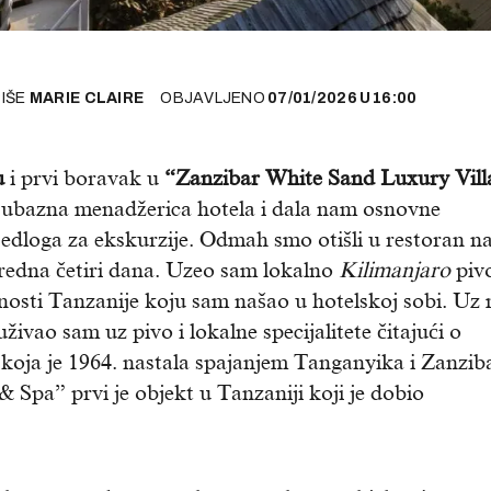
PIŠE
MARIE CLAIRE
OBJAVLJENO
07/01/2026
U
16:00
u
i prvi boravak u
“Zanzibar White Sand Luxury Vill
 ljubazna menadžerica hotela i dala nam osnovne
ijedloga za ekskurzije. Odmah smo otišli u restoran n
aredna četiri dana. Uzeo sam lokalno
Kilimanjaro
pivo
osti Tanzanije koju sam našao u hotelskoj sobi. Uz
živao sam uz pivo i lokalne specijalitete čitajući o
e koja je 1964. nastala spajanjem Tanganyika i Zanzib
 Spa” prvi je objekt u Tanzaniji koji je dobio