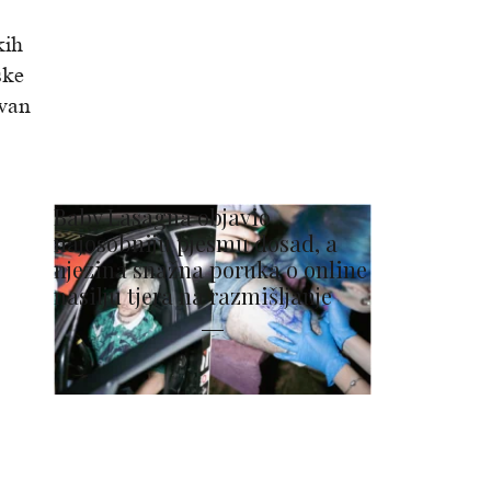
kih
ske
ivan
Baby Lasagna objavio
najosobniju pjesmu dosad, a
njezina snažna poruka o online
nasilju tjera na razmišljanje