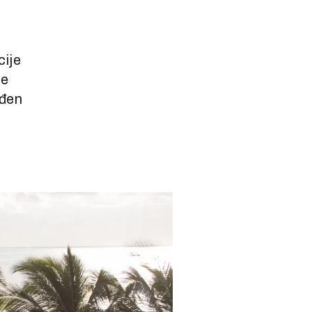
cije
te
ođen