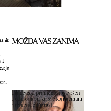
MOŽDA VAS ZANIMA
as &
a
 i
 moju
ara.
Francuski pramenovi: savršen
ljetni odabir za sve koji nemaju
vremena za izrast