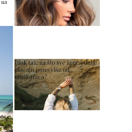
 na
Pink tax: za što sve žene i dalje
plaćaju puno više od
muškaraca?