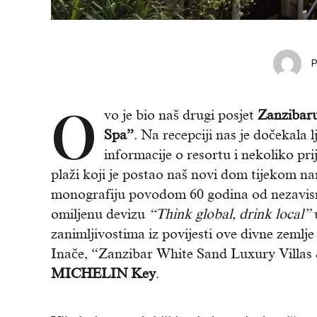
O
vo je bio naš drugi posjet
Zanzibar
Spa”
. Na recepciji nas je dočekala
informacije o resortu i nekoliko pr
plaži koji je postao naš novi dom tijekom n
monografiju povodom 60 godina od nezavisn
omiljenu devizu
“Think global, drink local”
u
zanimljivostima iz povijesti ove divne zemlj
Inače, “Zanzibar White Sand Luxury Villas &
MICHELIN Key
.