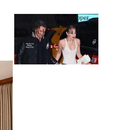
Gigi Hadid i Bradley Cooper
potaknuli glasine o tajnom
vjenčanju: Jedan detalj svima je
zapeo za oko