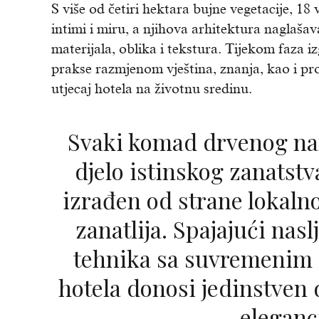
S više od četiri hektara bujne vegetacije, 1
intimi i miru, a njihova arhitektura naglaša
materijala, oblika i tekstura. Tijekom faza i
prakse razmjenom vještina, znanja, kao i pro
utjecaj hotela na životnu sredinu.
Svaki komad drvenog namještaja u hotelu je
djelo istinskog zanatstv
izrađen od strane lokaln
zanatlija. Spajajući nas
tehnika sa suvremenim d
hotela donosi jedinstven 
eleganc