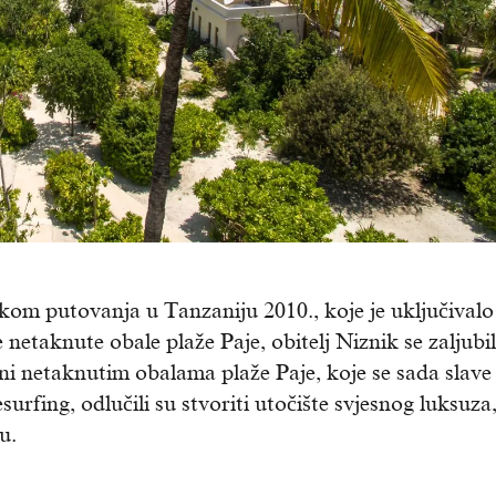
jekom putovanja u Tanzaniju 2010., koje je uključivalo
 netaknute obale plaže Paje, obitelj Niznik se zaljubi
i netaknutim obalama plaže Paje, koje se sada slave
surfing, odlučili su stvoriti utočište svjesnog luksuza
u.