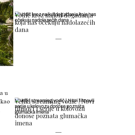
Vodič kroz najkul događanja
koja nas očekuju nadolazećih
dana
la u
Veliki streaming vodič | Novi
 kao
filmovi i serije u kolovozu
,
donose poznata glumačka
imena