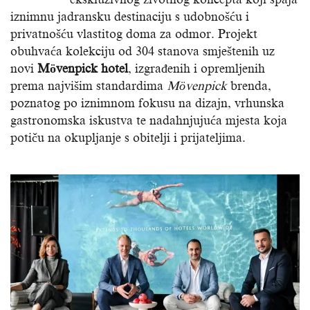
iznimnu jadransku destinaciju s udobnošću i
privatnošću vlastitog doma za odmor. Projekt
obuhvaća kolekciju od 304 stanova smještenih uz
novi
Mövenpick hotel
, izgrađenih i opremljenih
prema najvišim standardima
Mövenpick
brenda,
poznatog po iznimnom fokusu na dizajn, vrhunska
gastronomska iskustva te nadahnjujuća mjesta koja
potiču na okupljanje s obitelji i prijateljima.