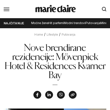
Moćne žene
Hit parfemi
Modni trendovi
Putovanja
Mindfu
NAJČITANIJE
Home
Lifestyle
Putovanja
Nove brendirane
rezidencije: Mövenpick
Hotel & Residences Kvarner
Bay