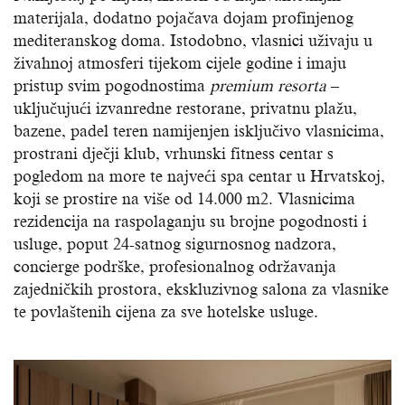
materijala, dodatno pojačava dojam profinjenog
mediteranskog doma. Istodobno, vlasnici uživaju u
živahnoj atmosferi tijekom cijele godine i imaju
pristup svim pogodnostima
premium resorta
–
uključujući izvanredne restorane, privatnu plažu,
bazene, padel teren namijenjen isključivo vlasnicima,
prostrani dječji klub, vrhunski fitness centar s
pogledom na more te najveći spa centar u Hrvatskoj,
koji se prostire na više od 14.000 m2. Vlasnicima
rezidencija na raspolaganju su brojne pogodnosti i
usluge, poput 24-satnog sigurnosnog nadzora,
concierge podrške, profesionalnog održavanja
zajedničkih prostora, ekskluzivnog salona za vlasnike
te povlaštenih cijena za sve hotelske usluge.