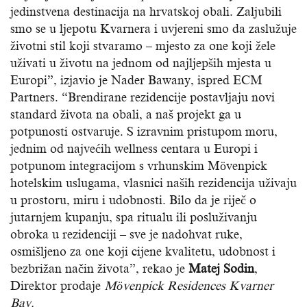
jedinstvena destinacija na hrvatskoj obali. Zaljubili
smo se u ljepotu Kvarnera i uvjereni smo da zaslužuje
životni stil koji stvaramo – mjesto za one koji žele
uživati u životu na jednom od najljepših mjesta u
Europi”, izjavio je Nader Bawany, ispred ECM
Partners. “Brendirane rezidencije postavljaju novi
standard života na obali, a naš projekt ga u
potpunosti ostvaruje. S izravnim pristupom moru,
jednim od najvećih wellness centara u Europi i
potpunom integracijom s vrhunskim Mövenpick
hotelskim uslugama, vlasnici naših rezidencija uživaju
u prostoru, miru i udobnosti. Bilo da je riječ o
jutarnjem kupanju, spa ritualu ili posluživanju
obroka u rezidenciji – sve je nadohvat ruke,
osmišljeno za one koji cijene kvalitetu, udobnost i
bezbrižan način života”, rekao je
Matej Sodin
,
Direktor prodaje
Mövenpick Residences Kvarner
Bay.