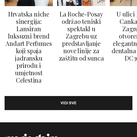
Hrvatska niche
La Roche-Posay
U ulici
sinergija:
održao teniski
Canka
Lansiran
spektakl u
Zagr
luksuzni brend
Zagrebu uz
otvore
Andart Perfumes
predstavljanje
elegantn
koji spaja
nove linije za
dentalna 
jadransku
zaštitu od sunca
DC3
prirodu i
umjetnost
Celestina
VIDI SVE