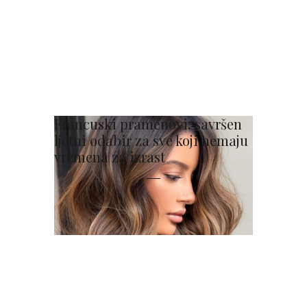
Francuski pramenovi: savršen
ljetni odabir za sve koji nemaju
vremena za izrast