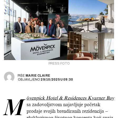
PRESS FOTO
PIŠE
MARIE CLAIRE
OBJAVLJENO
29/10/2025
U
09:30
M
övenpick Hotel & Residences Kvarner Bay
sa zadovoljstvom najavljuje početak
prodaje svojih brendiranih rezidencija –
ekskluzivnog životnog koncepta koji spaja