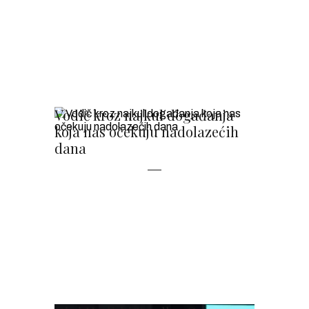
Vodič kroz najkul događanja
koja nas očekuju nadolazećih
dana