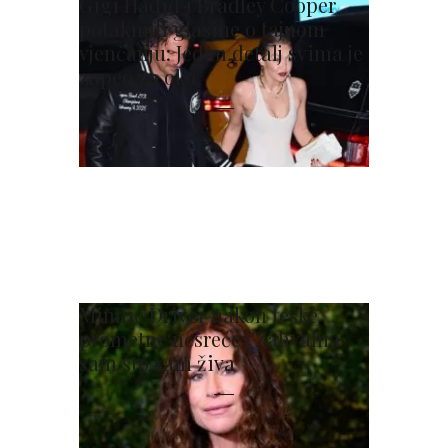
Gigi Hadid i Bradley Cooper
potaknuli glasine o tajnom
vjenčanju: Jedan detalj svima je
zapeo za oko
Minnie Driver nakon teške
prometne nesreće: 'Zahvalna
sam što sam živa'