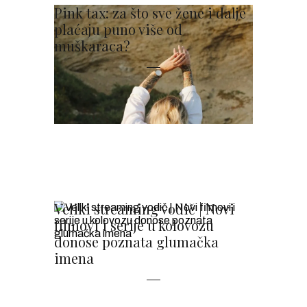
Pink tax: za što sve žene i dalje
plaćaju puno više od
muškaraca?
Veliki streaming vodič | Novi
filmovi i serije u kolovozu
donose poznata glumačka
imena