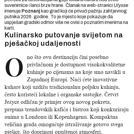
suvenirnice i lanci brze hrane. Članak na web-stranici
Ulysse
imenuje
Poznanj
kao grad koji će privući pažnju zahtjevnog
putnika 2026. godine. To je mjesto koje pokazuje da
uspješan gradski odmor više ne ovisi o poznatim imenima na
karti.
Kulinarsko putovanje svijetom na
pješačkoj udaljenosti
O
no što ovu destinaciju čini posebno
privlačnom je dostupnost visokokvalitetne
kuhinje po cijenama na koje smo navikli u
Zapadnoj Europi. Naći ćete inovativne
kuhare koji uzdižu tradicionalnu poljsku kuhinju,
često koristeći lokalne i organske sastojke. Četvrt
Jeżyce odličan je primjer ovog novog pokreta,
prepuna trendovskih kafića i bistroa koji konkuriraju
onima u Londonu ili Kopenhagenu. Kompaktna
veličina grada omogućuje istraživanje gotovo svega
pješice, što doprinosi opuštenoj atmosferi.