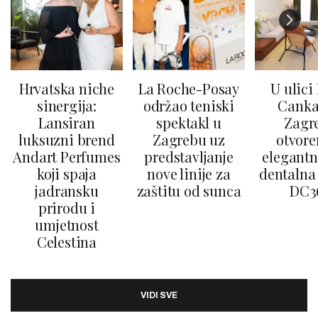
Hrvatska niche
La Roche-Posay
U ulici
sinergija:
održao teniski
Canka
Lansiran
spektakl u
Zagr
luksuzni brend
Zagrebu uz
otvore
Andart Perfumes
predstavljanje
elegantn
koji spaja
nove linije za
dentalna 
jadransku
zaštitu od sunca
DC3
prirodu i
umjetnost
Celestina
VIDI SVE