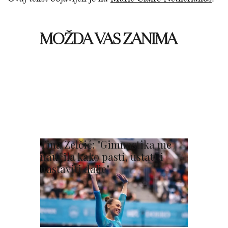
MOŽDA VAS ZANIMA
Tina Zelčić: "Gimnastika me
naučila kako pasti, ustati i
nastaviti dalje"