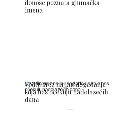
donose poznata glumačka
imena
Vodič kroz najkul događanja
koja nas očekuju nadolazećih
dana