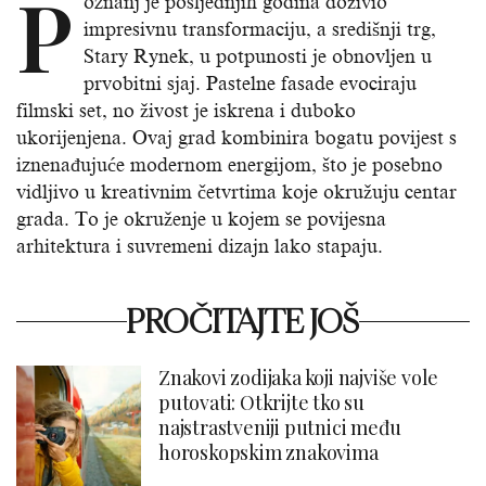
P
oznanj je posljednjih godina doživio
impresivnu transformaciju, a središnji trg,
Stary Rynek, u potpunosti je obnovljen u
prvobitni sjaj. Pastelne fasade evociraju
filmski set, no živost je iskrena i duboko
ukorijenjena. Ovaj grad kombinira bogatu povijest s
iznenađujuće modernom energijom, što je posebno
vidljivo u kreativnim četvrtima koje okružuju centar
grada. To je okruženje u kojem se povijesna
arhitektura i suvremeni dizajn lako stapaju.
PROČITAJTE JOŠ
Znakovi zodijaka koji najviše vole
putovati: Otkrijte tko su
najstrastveniji putnici među
horoskopskim znakovima