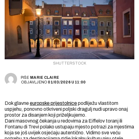
SHUTTERSTOCK
PIŠE
MARIE CLAIRE
OBJAVLJENO
01/03/2026
U
11:00
Dok glavne
europske prijestolnice
podliježu vlastitom
uspjehu, ponovno otkriveni poljski dragulj nudi upravo onaj
prostor za disanjem koji priželjkujemo.
Dani masovnog čekanja u redovima za Eiffelov toranj ili
Fontanu di Trevi polako ustupaju mjesto potrazi za mjestima
koja se još uvijek osjećaju autentično. Vidimo sve veću
potrebu za destinacijama gdje lokalnu kulturu nisu otele