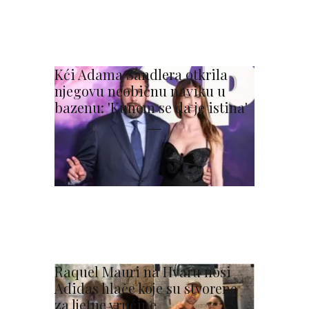
Kći Adama Sandlera otkrila
njegovu neobičnu naviku u
bazenu: 'Kunem se da je istina'
Raquel Mauri na Hvaru nosi
Adidas hlače koje su stvorene
za ljetne vrućine