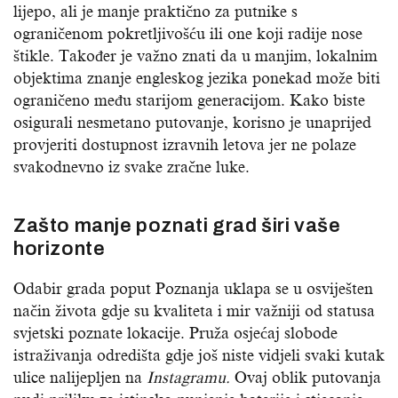
lijepo, ali je manje praktično za putnike s
ograničenom pokretljivošću ili one koji radije nose
štikle. Također je važno znati da u manjim, lokalnim
objektima znanje engleskog jezika ponekad može biti
ograničeno među starijom generacijom. Kako biste
osigurali nesmetano putovanje, korisno je unaprijed
provjeriti dostupnost izravnih letova jer ne polaze
svakodnevno iz svake zračne luke.
Zašto manje poznati grad širi vaše
horizonte
Odabir grada poput Poznanja uklapa se u osviješten
način života gdje su kvaliteta i mir važniji od statusa
svjetski poznate lokacije. Pruža osjećaj slobode
istraživanja odredišta gdje još niste vidjeli svaki kutak
ulice nalijepljen na
Instagramu.
Ovaj oblik putovanja