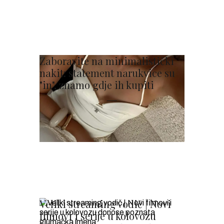
Zaboravite na minimalistički
nakit: statement narukvice su
"in", znamo gdje ih kupiti
Veliki streaming vodič | Novi
filmovi i serije u kolovozu