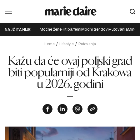
Moćne žene
Hit parfemi
Modni trendovi
Putovanja
Mindfu
NAJČITANIJE
Home
Lifestyle
Putovanja
Kažu da će ovaj poljski grad
biti popularniji od Krakowa
u 2026. godini