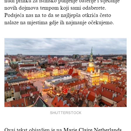
nudi priliku za istinsko punjenje baterije i stjecanje
novih dojmova tempom koji sami odaberete.
Podsjeća nas na to da se najljepša otkrića često
nalaze na mjestima gdje ih najmanje očekujemo.
SHUTTERSTOCK
Ovaj tekst objavljen je na
Marie Claire Netherlands
.