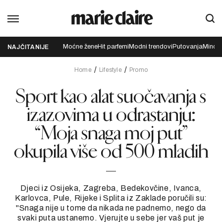
Moćne žene
Hit parfemi
Modni trendovi
Putovanja
Mindfu
NAJČITANIJE
Home
Lifestyle
Promo
Sport kao alat suočavanja s
izazovima u odrastanju:
“Moja snaga moj put”
okupila više od 500 mladih
Djeci iz Osijeka, Zagreba, Bedekovčine, Ivanca,
Karlovca, Pule, Rijeke i Splita iz Zaklade poručili su:
"Snaga nije u tome da nikada ne padnemo, nego da
svaki puta ustanemo. Vjerujte u sebe jer vaš put je