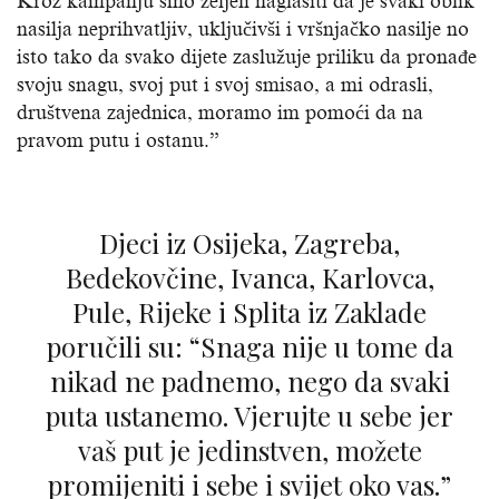
Kroz kampanju smo željeli naglasiti da je svaki oblik
nasilja neprihvatljiv, uključivši i vršnjačko nasilje no
isto tako da svako dijete zaslužuje priliku da pronađe
svoju snagu, svoj put i svoj smisao, a mi odrasli,
društvena zajednica, moramo im pomoći da na
pravom putu i ostanu.”
Djeci iz Osijeka, Zagreba,
Bedekovčine, Ivanca, Karlovca,
Pule, Rijeke i Splita iz Zaklade
poručili su: “Snaga nije u tome da
nikad ne padnemo, nego da svaki
puta ustanemo. Vjerujte u sebe jer
vaš put je jedinstven, možete
promijeniti i sebe i svijet oko vas.”