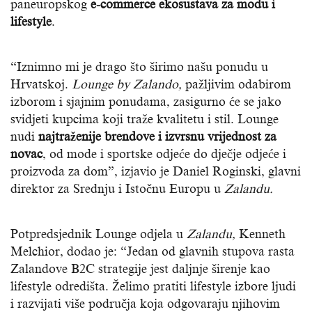
paneuropskog
e-commerce ekosustava za modu i
lifestyle
.
“Iznimno mi je drago što širimo našu ponudu u
Hrvatskoj.
Lounge by Zalando,
pažljivim odabirom
izborom i sjajnim ponudama, zasigurno će se jako
svidjeti kupcima koji traže kvalitetu i stil. Lounge
nudi
najtraženije brendove i izvrsnu vrijednost za
novac
, od mode i sportske odjeće do dječje odjeće i
proizvoda za dom”, izjavio je Daniel Roginski, glavni
direktor za Srednju i Istočnu Europu u
Zalandu.
Potpredsjednik Lounge odjela u
Zalandu,
Kenneth
Melchior, dodao je: “Jedan od glavnih stupova rasta
Zalandove B2C strategije jest daljnje širenje kao
lifestyle odredišta. Želimo pratiti lifestyle izbore ljudi
i razvijati više područja koja odgovaraju njihovim