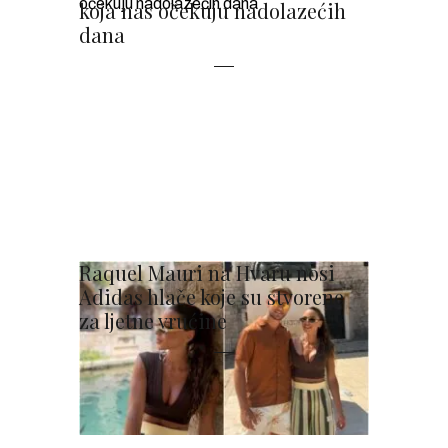
koja nas očekuju nadolazećih
dana
Raquel Mauri na Hvaru nosi
Adidas hlače koje su stvorene
za ljetne vrućine