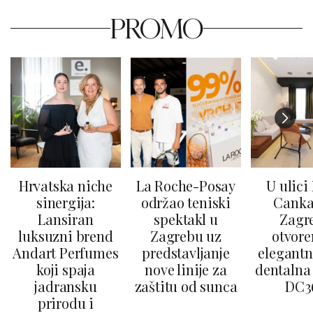
PROMO
Hrvatska niche
La Roche-Posay
U ulici
sinergija:
održao teniski
Canka
Lansiran
spektakl u
Zagr
luksuzni brend
Zagrebu uz
otvore
Andart Perfumes
predstavljanje
elegantn
koji spaja
nove linije za
dentalna 
jadransku
zaštitu od sunca
DC3
prirodu i