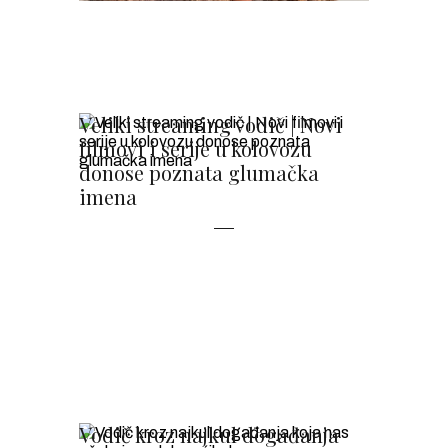
Veliki streaming vodič | Novi
filmovi i serije u kolovozu
donose poznata glumačka
imena
Vodič kroz najkul događanja