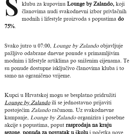
S
klubu za kupovinu
Lounge by Zalando,
koji
članovima nudi svakodnevni izbor privlačnih
modnih i lifestyle proizvoda s popustima
do
75%
.
Svako jutro u 07:00,
Lounge
by
Zalando
objavljuje
pažljivo odabrane dnevne ponude s primamljivim
modnim i lifestyle artiklima po sniženim cijenama. Te
su ponude dostupne isključivo članovima kluba i to
samo na ograničeno vrijeme.
Kupci u Hrvatskoj mogu se besplatno pridružiti
Lounge by Zalando
ili se jednostavno prijaviti
postojećim
Zalando
računom. Uz svakodnevne
kampanje,
Lounge by Zalando
organizira i posebne
akcije s popustima, poput
rasprodaja na kraju
sezone
,
ponuda za povratak u školu
i početka nove