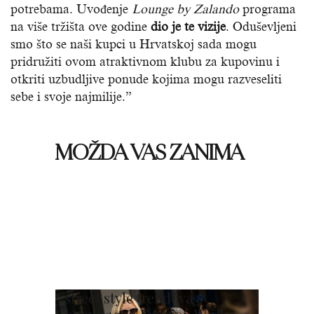
potrebama. Uvođenje
Lounge
by
Zalando
programa
na više tržišta ove godine
dio je te vizije
. Oduševljeni
smo što se naši kupci u Hrvatskoj sada mogu
pridružiti ovom atraktivnom klubu za kupovinu i
otkriti uzbudljive ponude kojima mogu razveseliti
sebe i svoje najmilije.”
MOŽDA VAS ZANIMA
5 street style trendova s