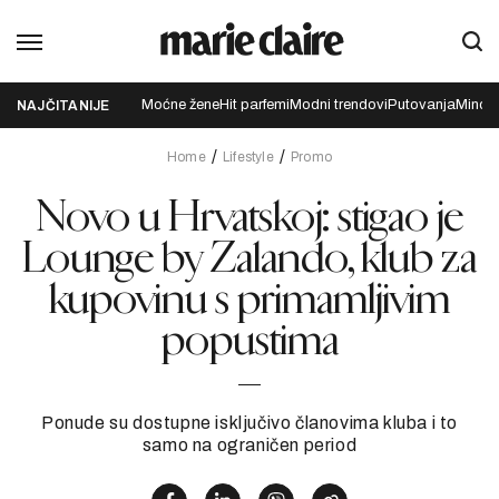
Moćne žene
Hit parfemi
Modni trendovi
Putovanja
Mindfu
NAJČITANIJE
Home
Lifestyle
Promo
Novo u Hrvatskoj: stigao je
Lounge by Zalando, klub za
kupovinu s primamljivim
popustima
Ponude su dostupne isključivo članovima kluba i to
samo na ograničen period