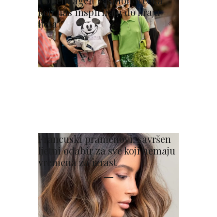
Copenhagen Fashion Weeka
koji nas inspiriraju do kraja
ljeta
Francuski pramenovi: savršen
ljetni odabir za sve koji nemaju
vremena za izrast