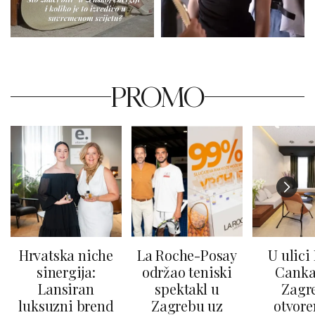
PROMO
Hrvatska niche
La Roche-Posay
U ulici
sinergija:
održao teniski
Canka
Lansiran
spektakl u
Zagr
luksuzni brend
Zagrebu uz
otvore