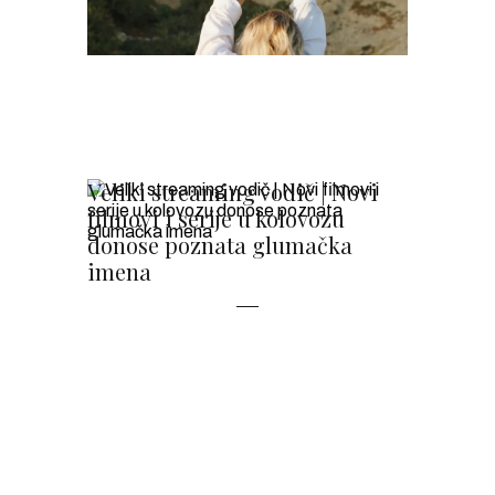
Veliki streaming vodič | Novi
filmovi i serije u kolovozu
donose poznata glumačka
imena