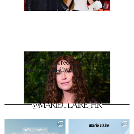
Minnie Driver nakon teške
prometne nesreće: 'Zahvalna
sam što sam živa'
@MARIECLAIRE_HR