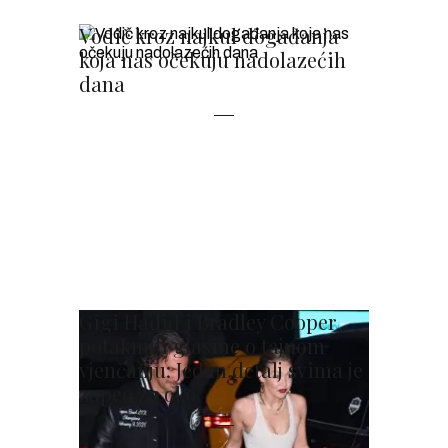
Vodič kroz najkul događanja
koja nas očekuju nadolazećih
dana
Gigi Hadid i Bradley Cooper
potaknuli glasine o tajnom
vjenčanju: Jedan detalj svima je
zapeo za oko