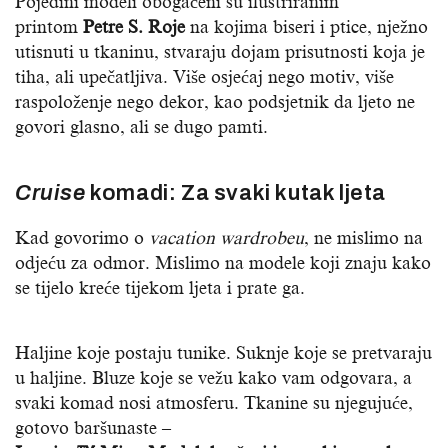
Pojedini modeli obogaćeni su ilustriranim
printom
Petre S. Roje
na kojima biseri i ptice, nježno
utisnuti u tkaninu, stvaraju dojam prisutnosti koja je
tiha, ali upečatljiva. Više osjećaj nego motiv, više
raspoloženje nego dekor, kao podsjetnik da ljeto ne
govori glasno, ali se dugo pamti.
Cruise
komadi: Za svaki kutak ljeta
Kad govorimo o
vacation wardrobeu
, ne mislimo na
odjeću za odmor. Mislimo na modele koji znaju kako
se tijelo kreće tijekom ljeta i prate ga.
Haljine koje postaju tunike. Suknje koje se pretvaraju
u haljine. Bluze koje se vežu kako vam odgovara, a
svaki komad nosi atmosferu. Tkanine su njegujuće,
gotovo baršunaste –