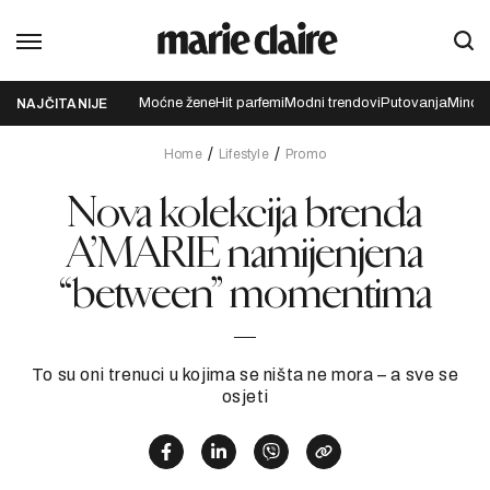
Moćne žene
Hit parfemi
Modni trendovi
Putovanja
Mindfu
NAJČITANIJE
Home
Lifestyle
Promo
Nova kolekcija brenda
A’MARIE namijenjena
“between” momentima
To su oni trenuci u kojima se ništa ne mora – a sve se
osjeti