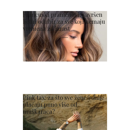
Francuski pramenovi: savršen
ljetni odabir za sve koji nemaju
vremena za izrast
Pink tax: za što sve žene i dalje
plaćaju puno više od
muškaraca?