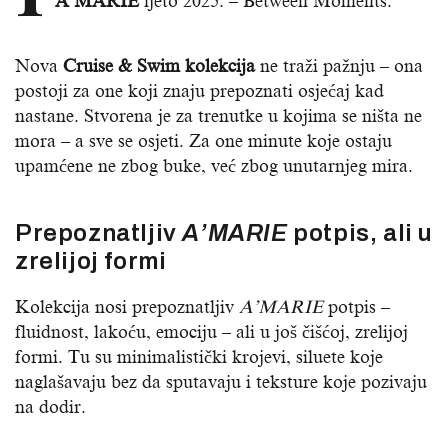
A’MARIE
ljeto 2025. – Between Moments.
Nova
Cruise & Swim kolekcija
ne traži pažnju – ona
postoji za one koji znaju prepoznati osjećaj kad
nastane. Stvorena je za trenutke u kojima se ništa ne
mora – a sve se osjeti. Za one minute koje ostaju
upamćene ne zbog buke, već zbog unutarnjeg mira.
Prepoznatljiv
A’MARIE
potpis, ali u
zrelijoj formi
Kolekcija nosi prepoznatljiv
A’MARIE
potpis –
fluidnost, lakoću, emociju – ali u još čišćoj, zrelijoj
formi. Tu su minimalistički krojevi, siluete koje
naglašavaju bez da sputavaju i teksture koje pozivaju
na dodir.