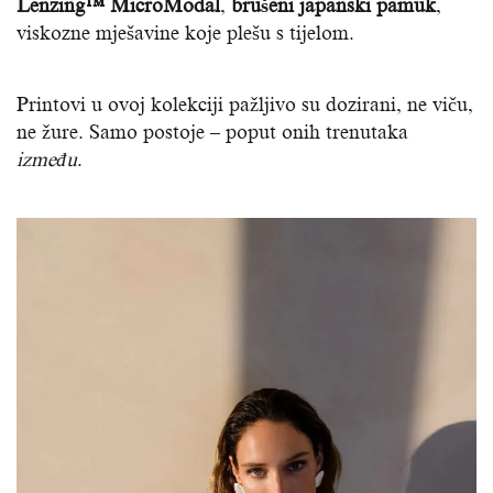
Lenzing™ MicroModal
,
brušeni japanski pamuk
,
viskozne mješavine koje plešu s tijelom.
Printovi u ovoj kolekciji pažljivo su dozirani, ne viču,
ne žure. Samo postoje – poput onih trenutaka
između
.