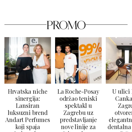
PROMO
Hrvatska niche
La Roche-Posay
U ulici
sinergija:
održao teniski
Canka
Lansiran
spektakl u
Zagr
luksuzni brend
Zagrebu uz
otvore
Andart Perfumes
predstavljanje
elegantn
koji spaja
nove linije za
dentalna 