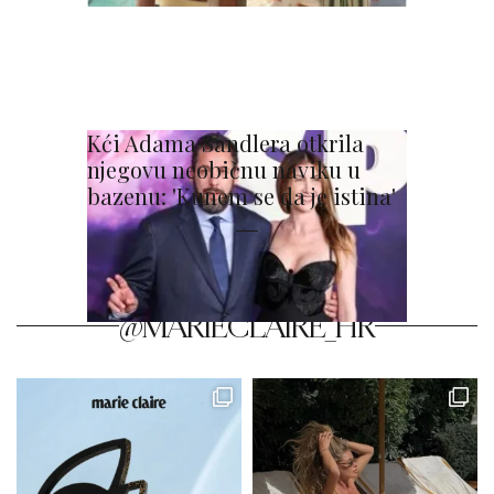
Kći Adama Sandlera otkrila
njegovu neobičnu naviku u
bazenu: 'Kunem se da je istina'
@MARIECLAIRE_HR