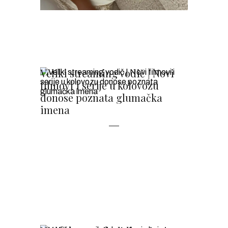
Veliki streaming vodič | Novi
filmovi i serije u kolovozu
donose poznata glumačka
imena