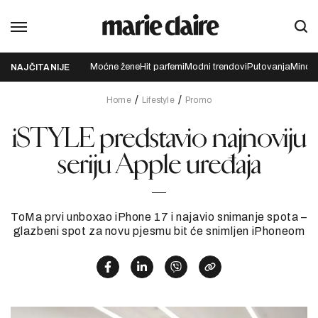
Moćne žene
Hit parfemi
Modni trendovi
Putovanja
Mindfu
NAJČITANIJE
Home
Lifestyle
Promo
iSTYLE predstavio najnoviju
seriju Apple uređaja
ToMa prvi unboxao iPhone 17 i najavio snimanje spota –
glazbeni spot za novu pjesmu bit će snimljen iPhoneom