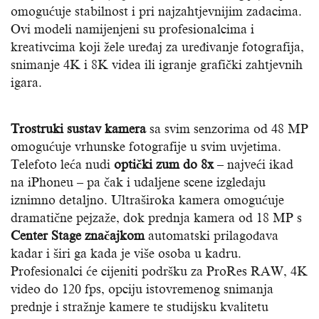
omogućuje stabilnost i pri najzahtjevnijim zadacima.
Ovi modeli namijenjeni su profesionalcima i
kreativcima koji žele uređaj za uređivanje fotografija,
snimanje 4K i 8K videa ili igranje grafički zahtjevnih
igara.
Trostruki sustav kamera
sa svim senzorima od 48 MP
omogućuje vrhunske fotografije u svim uvjetima.
Telefoto leća nudi
optički zum do 8x
– najveći ikad
na iPhoneu – pa čak i udaljene scene izgledaju
iznimno detaljno. Ultraširoka kamera omogućuje
dramatične pejzaže, dok prednja kamera od 18 MP s
Center Stage značajkom
automatski prilagođava
kadar i širi ga kada je više osoba u kadru.
Profesionalci će cijeniti podršku za ProRes RAW, 4K
video do 120 fps, opciju istovremenog snimanja
prednje i stražnje kamere te studijsku kvalitetu