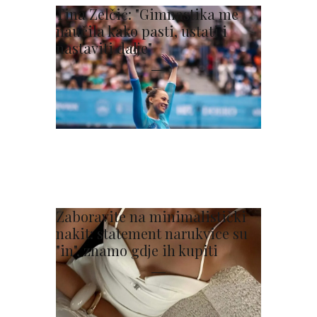
Tina Zelčić: "Gimnastika me
naučila kako pasti, ustati i
nastaviti dalje"
Zaboravite na minimalistički
nakit: statement narukvice su
"in", znamo gdje ih kupiti