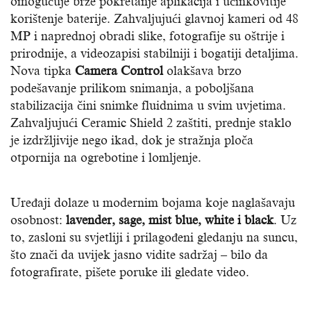
omogućuje brže pokretanje aplikacija i učinkovitije
korištenje baterije. Zahvaljujući glavnoj kameri od 48
MP i naprednoj obradi slike, fotografije su oštrije i
prirodnije, a videozapisi stabilniji i bogatiji detaljima.
Nova tipka
Camera Control
olakšava brzo
podešavanje prilikom snimanja, a poboljšana
stabilizacija čini snimke fluidnima u svim uvjetima.
Zahvaljujući Ceramic Shield 2 zaštiti, prednje staklo
je izdržljivije nego ikad, dok je stražnja ploča
otpornija na ogrebotine i lomljenje.
Uređaji dolaze u modernim bojama koje naglašavaju
osobnost:
lavender, sage, mist blue, white i black
. Uz
to, zasloni su svjetliji i prilagođeni gledanju na suncu,
što znači da uvijek jasno vidite sadržaj – bilo da
fotografirate, pišete poruke ili gledate video.