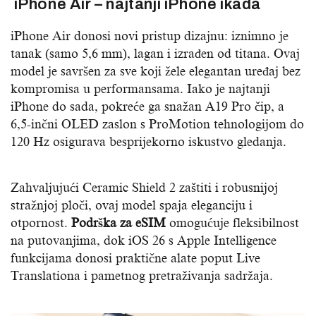
iPhone Air – najtanji iPhone ikada
iPhone Air donosi novi pristup dizajnu: iznimno je
tanak (samo 5,6 mm), lagan i izrađen od titana. Ovaj
model je savršen za sve koji žele elegantan uređaj bez
kompromisa u performansama. Iako je najtanji
iPhone do sada, pokreće ga snažan A19 Pro čip, a
6,5-inčni OLED zaslon s ProMotion tehnologijom do
120 Hz osigurava besprijekorno iskustvo gledanja.
Zahvaljujući Ceramic Shield 2 zaštiti i robusnijoj
stražnjoj ploči, ovaj model spaja eleganciju i
otpornost.
Podrška za eSIM
omogućuje fleksibilnost
na putovanjima, dok iOS 26 s Apple Intelligence
funkcijama donosi praktične alate poput Live
Translationa i pametnog pretraživanja sadržaja.