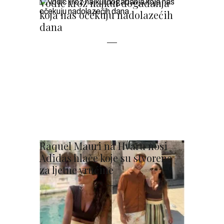
Vodič kroz najkul događanja
koja nas očekuju nadolazećih
dana
Raquel Mauri na Hvaru nosi
Adidas hlače koje su stvorene
za ljetne vrućine