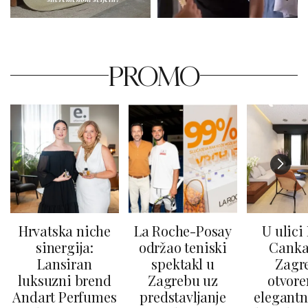
PROMO
Hrvatska niche
La Roche-Posay
U ulici
sinergija:
održao teniski
Canka
Lansiran
spektakl u
Zagr
luksuzni brend
Zagrebu uz
otvore
Andart Perfumes
predstavljanje
elegantn