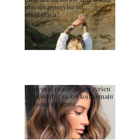
plaćaju puno više od
muškaraca?
Francuski pramenovi: savršen
ljetni odabir za sve koji nemaju
vremena za izrast