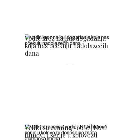
Vodič kroz najkul događanja
koja nas očekuju nadolazećih
dana
Veliki streaming vodič | Novi
filmovi i serije u kolovozu