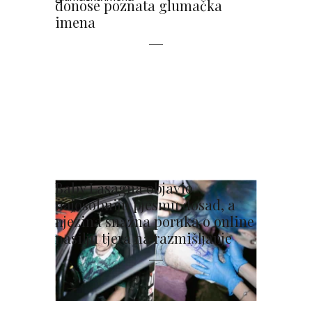
donose poznata glumačka
imena
Baby Lasagna objavio
najosobniju pjesmu dosad, a
njezina snažna poruka o online
nasilju tjera na razmišljanje