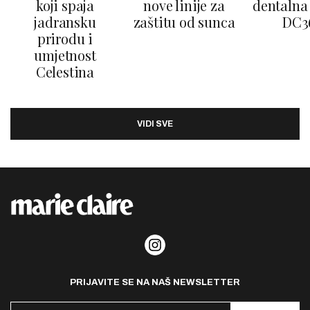
koji spaja
nove linije za
dentalna 
jadransku
zaštitu od sunca
DC3
prirodu i
umjetnost
Celestina
VIDI SVE
PRIJAVITE SE NA NAŠ NEWSLETTER