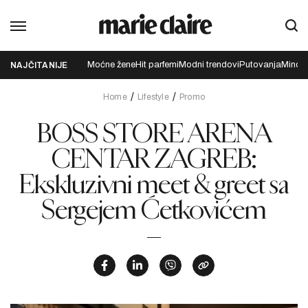
Moćne žene
Hit parfemi
Modni trendovi
Putovanja
Mindfu
NAJČITANIJE
Home
Lifestyle
Promo
BOSS STORE ARENA
CENTAR ZAGREB:
Ekskluzivni meet & greet sa
Sergejem Ćetkovićem