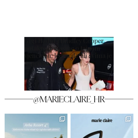
Gigi Hadid i Bradley Cooper
potaknuli glasine o tajnom
vjenčanju: Jedan detalj svima je
zapeo za oko
@MARIECLAIRE_HR