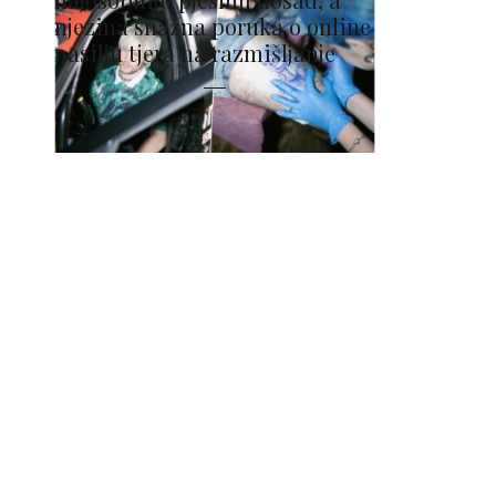
njezina snažna poruka o online
nasilju tjera na razmišljanje