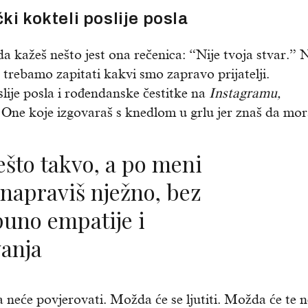
ki kokteli poslije posla
a kažeš nešto jest ona rečenica: “Nije tvoja stvar.” 
 trebamo zapitati kakvi smo zapravo prijatelji.
slije posla i rođendanske čestitke na
Instagramu,
ne. One koje izgovaraš s knedlom u grlu jer znaš da mor
k napraviš nježno, bez
puno empatije i
anja
da neće povjerovati. Možda će se ljutiti. Možda će te 