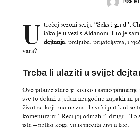
PIŠE
MI
U
trećoj sezoni serije
“Seks i grad”
, C
iako je u vezi s Aidanom. I to je sa
dejtanja
, preljuba, prijateljstva, i 
vara?
Treba li ulaziti u svijet dejta
Ovo pitanje staro je koliko i samo poimanje ve
sve to dolazi u jedan neugodno zapakiran pak
život za koji ona ne zna. I svaki put kad se t
komentiraju: “Reci joj odmah!”, drugi: “To se
ista – netko koga voliš možda živi u laži.