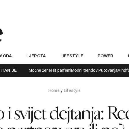
MODA
LJEPOTA
LIFESTYLE
POWER
ITANIJE
Moćne žene
Hit parfemi
Modni trendovi
Putovanja
Mindf
Home
Lifestyle
 i svijet dejtanja: Re