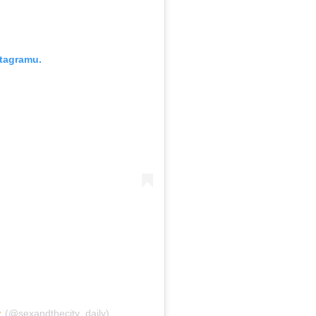
stagramu.
(@sexandthecity_daily)