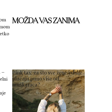
MOŽDA VAS ZANIMA
gom
temom
netko
a –
Pink tax: za što sve žene i dalje
plaćaju puno više od
elni
muškaraca?
aje