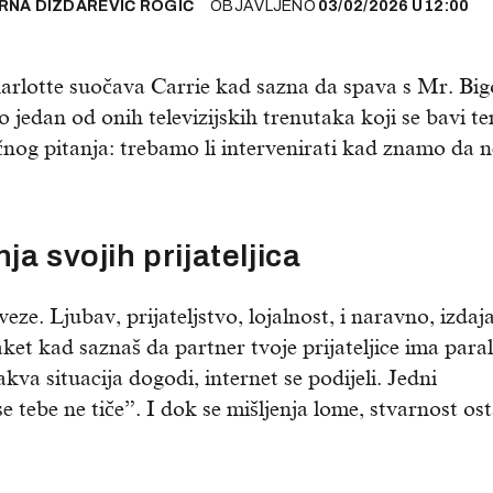
RNA DIZDAREVIĆ ROGIĆ
OBJAVLJENO
03/02/2026
U
12:00
harlotte suočava Carrie kad sazna da spava s Mr. Bi
mo jedan od onih televizijskih trenutaka koji se bavi 
vječnog pitanja: trebamo li intervenirati kad znamo da 
nja svojih prijateljica
ze. Ljubav, prijateljstvo, lojalnost, i naravno, izdaj
et kad saznaš da partner tvoje prijateljice ima paral
akva situacija dogodi, internet se podijeli. Jedni
 tebe ne tiče”. I dok se mišljenja lome, stvarnost ost