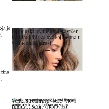
ja je
Francuski pramenovi: savršen
e,
ljetni odabir za sve koji nemaju
m
vremena za izrast
ećina
,
Veliki streaming vodič | Novi
filmovi i serije u kolovozu