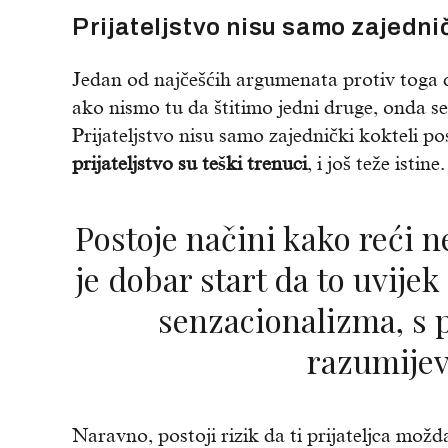
Prijateljstvo nisu samo zajednič
Jedan od najčešćih argumenata protiv toga d
ako nismo tu da štitimo jedni druge, onda se
Prijateljstvo nisu samo zajednički kokteli po
prijateljstvo su teški trenuci
, i još teže isti
Postoje načini kako reći nešto takvo, a po meni
je dobar start da to uvije
senzacionalizma, s 
razumijev
Naravno, postoji rizik da ti prijateljca mož