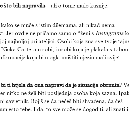
je što bih napravila
– ali o tome malo kasnije.
 kako se muče s istim dilemama, ali nikad nema
st. Jer ovdje ne pričamo samo o “ženi s
Instagrama
ko
j najboljoj prijateljici. Osobi koja zna sve tvoje tajn
r Nicka Cartera u sobi, i osobi koja je plakala s tobo
formacije koja bi mogla uništiti njezin mali svijet.
 bi ti htjela da ona napravi da je situacija obrnuta
? V
er nitko ne želi biti posljednja osoba koja sazna. Ipak
vni savjetnik. Bojiš se da nećeš biti shvaćena, da ćeš
 umjesto tebe. I da, to sve može se dogoditi, ali znati i