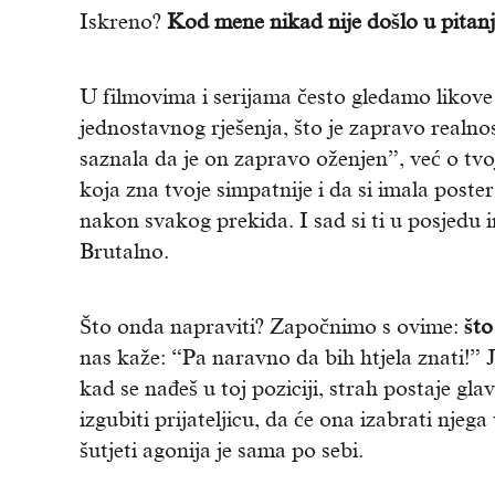
Iskreno?
Kod
mene nikad nije došlo u pitan
U filmovima i serijama često gledamo likove
jednostavnog rješenja, što je zapravo realno
saznala da je on zapravo oženjen”, već o tvojo
koja zna tvoje simpatnije i da si imala poste
nakon svakog prekida. I sad si ti u posjedu in
Brutalno.
Što onda napraviti? Započnimo s ovime:
što
nas kaže: “Pa naravno da bih htjela znati!” J
kad se nađeš u toj poziciji, strah postaje gla
izgubiti prijateljicu, da će ona izabrati njega
šutjeti agonija je sama po sebi.