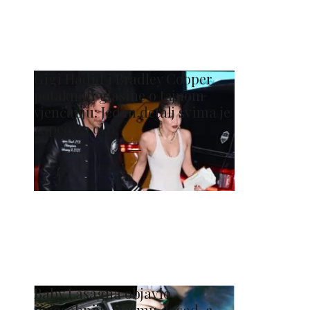
Gigi Hadid i Bradley Cooper
potaknuli glasine o tajnom
vjenčanju: Jedan detalj svima je
zapeo za oko
Baby Lasagna objavio
najosobniju pjesmu dosad, a