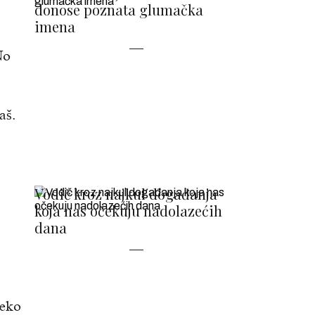
donose poznata glumačka
imena
No
aš.
Vodič kroz najkul događanja
koja nas očekuju nadolazećih
dana
neko