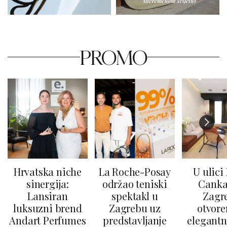
PROMO
Hrvatska niche
La Roche-Posay
U ulici
sinergija:
održao teniski
Canka
Lansiran
spektakl u
Zagr
luksuzni brend
Zagrebu uz
otvore
Andart Perfumes
predstavljanje
elegantn