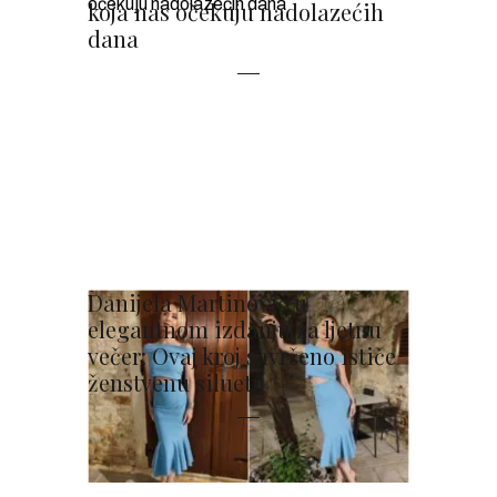
koja nas očekuju nadolazećih
dana
Danijela Martinović u
elegantnom izdanju za ljetnu
večer: Ovaj kroj savršeno ističe
ženstvenu siluetu