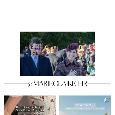
Princeza Eugenie pokazala
prvu fotografiju novorođene
kćeri: Objavila i emotivnu
poruku
@MARIECLAIRE_HR