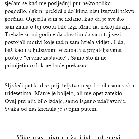
sjećam se kad me posljednji put nešto toliko
pogodilo, čak ni prekidi s dečkima nisu izazvali takvu
gorčinu. Osjećala sam se izdano, kao da je sve što
sam znala o toj osobi bilo izgrađeno na nekoj iluziji.
Trebale su mi godine da shvatim da su u toj vezi
postojali motivi koje tad nisam htjela vidjeti. I da,
baš kao i u ljubavnim vezama, i u prijateljstvima
postoje “crvene zastavice”. Samo što ih ne
primijetimo dok ne bude prekasno.
Sljedeći put kad se prijateljstvo raspalo bila sam već u
tridesetima. Manje je boljelo, ali me opet zateklo.
Ovaj put nije bilo izdaje, samo lagano udaljavanje.
Svaka od nas krenula je svojim putem.
Više nas nisu držali isti interesi,