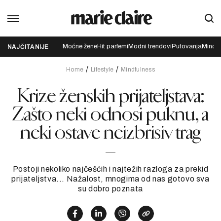
Moćne žene
Hit parfemi
Modni trendovi
Putovanja
Mindfu
NAJČITANIJE
Home
Lifestyle
Mindfulness
Krize ženskih prijateljstava:
Zašto neki odnosi puknu, a
neki ostave neizbrisiv trag
Postoji nekoliko najčešćih i najtežih razloga za prekid
prijateljstva... Nažalost, mnogima od nas gotovo sva
su dobro poznata