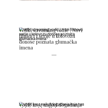
Veliki streaming vodič | Novi
filmovi i serije u kolovozu
donose poznata glumačka
imena
Vodič kroz najkul događanja