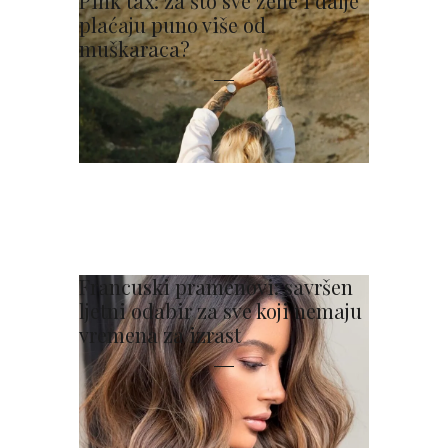
Pink tax: za što sve žene i dalje
plaćaju puno više od
muškaraca?
Francuski pramenovi: savršen
ljetni odabir za sve koji nemaju
vremena za izrast