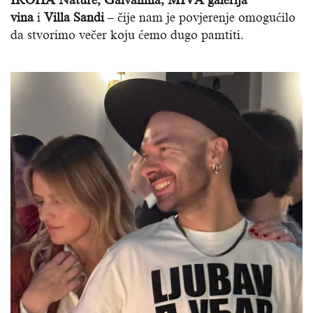
IROHA Nature, Galvanina, MIVA galerija
vina
i
Villa Sandi
– čije nam je povjerenje omogućilo
da stvorimo večer koju ćemo dugo pamtiti.