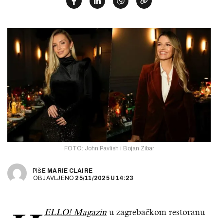
FOTO: John Pavlish i Bojan Zibar
PIŠE
MARIE CLAIRE
OBJAVLJENO
25/11/2025
U
14:23
ELLO! Magazin
u zagrebačkom restoranu