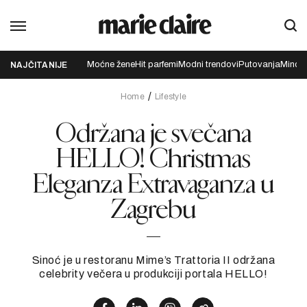
Moćne žene
Hit parfemi
Modni trendovi
Putovanja
Mindfu
NAJČITANIJE
Home
Lifestyle
Održana je svečana
HELLO! Christmas
Eleganza Extravaganza u
Zagrebu
Sinoć je u restoranu Mime’s Trattoria II održana
celebrity večera u produkciji portala HELLO!