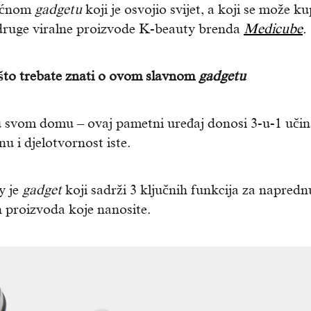
moćnom
gadgetu
koji je osvojio svijet, a koji se može ku
 druge viralne proizvode K-beauty brenda
Medicube
.
to trebate znati o ovom slavnom
gadgetu
 u svom domu – ovaj pametni uređaj donosi 3-u-1 uči
u i djelotvornost iste.
y je
gadget
koji sadrži 3 ključnih funkcija za napredn
h proizvoda koje nanosite.