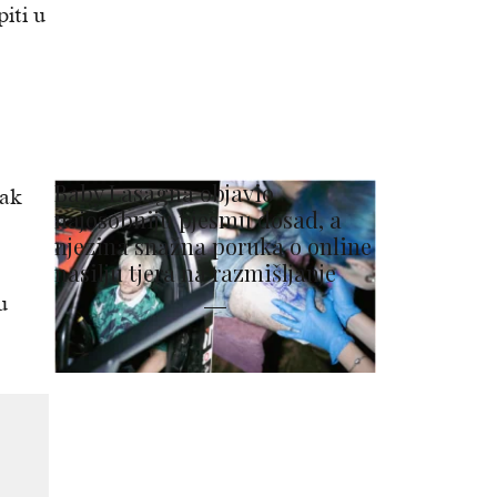
piti u
Baby Lasagna objavio
nak
najosobniju pjesmu dosad, a
njezina snažna poruka o online
nasilju tjera na razmišljanje
u