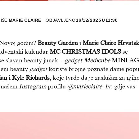
PIŠE
MARIE CLAIRE
OBJAVLJENO
16/12/2025
U
11:30
 u Novoj godini?
Beauty Garden
i
Marie Claire Hrvats
 adventski kalendar
MC CHRISTMAS IDOLS
se
 se slavan beauty junak –
gadget
Medicube
MINI AG
ljeni beauty
gadget
koriste brojne poznate dame popu
an i Kyle Richards,
koje tvrde da je zaslužan za njih
na našem
Instagram
profilu
@marieclaire_hr
, gdje vas