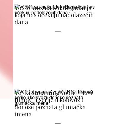
Vodič kroz najkul događanja
koja nas očekuju nadolazećih
dana
Veliki streaming vodič | Novi
filmovi i serije u kolovozu
donose poznata glumačka
imena