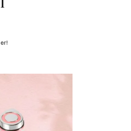
I
er!