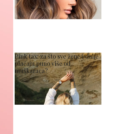
Pink tax: za što sve žene i dalje
plaćaju puno više od
muškaraca?