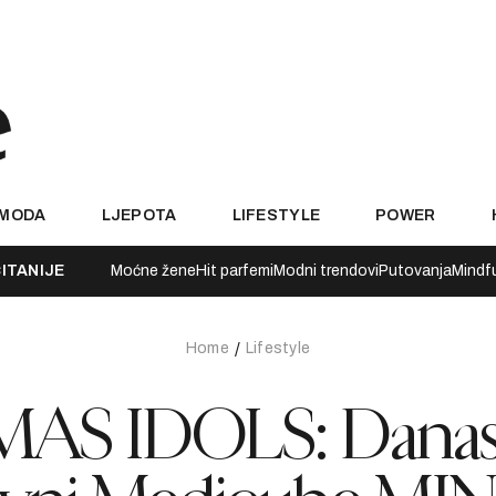
MODA
LJEPOTA
LIFESTYLE
POWER
ITANIJE
Moćne žene
Hit parfemi
Modni trendovi
Putovanja
Mindf
Home
Lifestyle
AS IDOLS: Dana