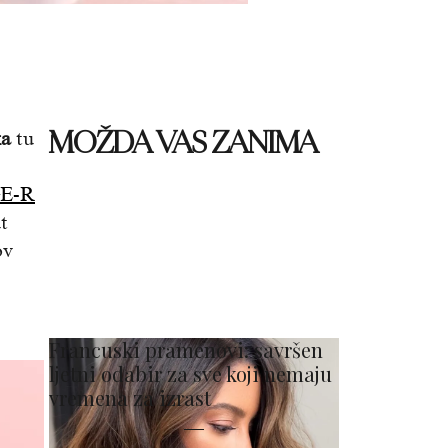
MOŽDA VAS ZANIMA
ka
tu
E-R
t
ov
Francuski pramenovi: savršen
ljetni odabir za sve koji nemaju
vremena za izrast