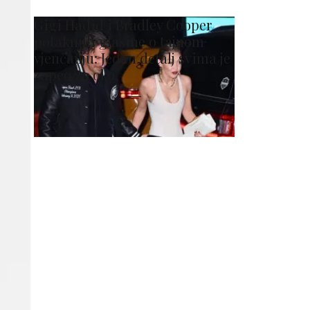
Gigi Hadid i Bradley Cooper
potaknuli glasine o tajnom
vjenčanju: Jedan detalj svima je
zapeo za oko