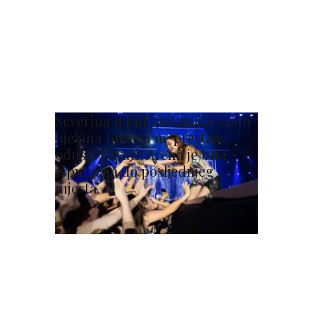
Severina u Puli pokazala zašto
njezina turneja ne prestaje
oduševljavati: Arena je bila
ispunjena do posljednjeg
mjesta