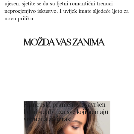
ujesen, sjetite se da su ljetni romantični trenuci
neprocjenjivo iskustvo. I uvijek imate sljedeće ljeto za
novu priliku.
MOŽDA VAS ZANIMA
Francuski pramenovi: savršen
ljetni odabir za sve koji nemaju
vremena za izrast