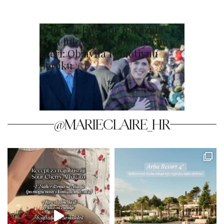
Princeza Eugenie pokazala
prvu fotografiju novorođene
kćeri: Objavila i emotivnu
poruku
@MARIECLAIRE_HR