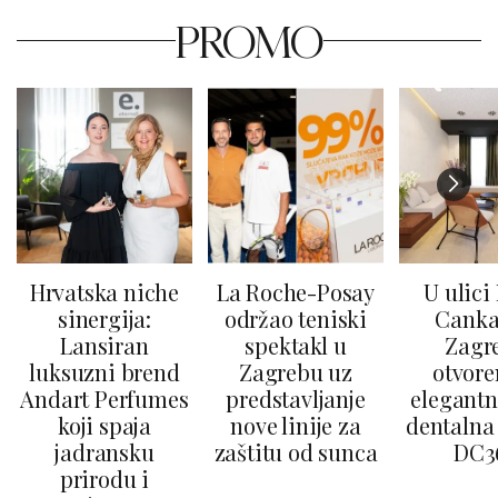
PROMO
Hrvatska niche
La Roche-Posay
U ulici
sinergija:
održao teniski
Canka
Lansiran
spektakl u
Zagr
luksuzni brend
Zagrebu uz
otvore
Andart Perfumes
predstavljanje
elegantn
koji spaja
nove linije za
dentalna 
jadransku
zaštitu od sunca
DC3
prirodu i