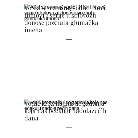
Veliki streaming vodič | Novi
filmovi i serije u kolovozu
donose poznata glumačka
imena
Vodič kroz najkul događanja
koja nas očekuju nadolazećih
dana