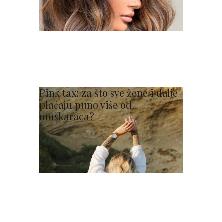
Pink tax: za što sve žene i dalje
plaćaju puno više od
muškaraca?