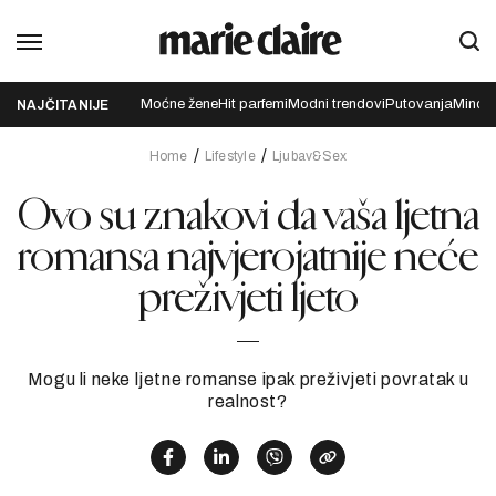
Moćne žene
Hit parfemi
Modni trendovi
Putovanja
Mindfu
NAJČITANIJE
Home
Lifestyle
Ljubav&Sex
Ovo su znakovi da vaša ljetna
romansa najvjerojatnije neće
preživjeti ljeto
Mogu li neke ljetne romanse ipak preživjeti povratak u
realnost?