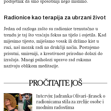
podsjetnik da smo sposobniji nego mislimo.
Radionice kao terapija za ubrzani život
Jedan od razloga zašto su radionice trenutačno u
trendu je taj što vraćaju fokus na tijelo i osjetila. Kad
mijesimo tijesto, miješamo vosak ili držimo kist u
ruci, naš mozak radi na drukčiji način. Postajemo
prisutni, smireniji, a kreativnost prirodno dolazi do
izražaja. Mnogi psiholozi upravo rad rukama
nazivaju oblikom meditacije.
PROČITAJTE JOŠ
Intervju: Jadranka Olivari-Jirasek o
radionicama stila za zrelije osobe i
modnim radostima