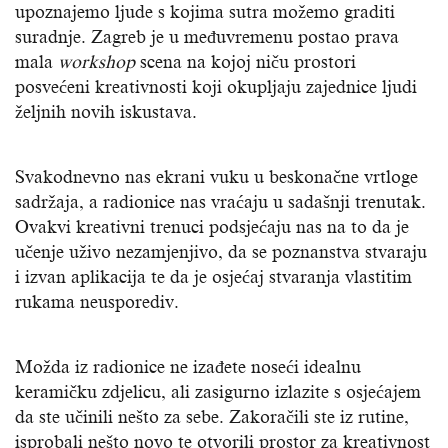
upoznajemo ljude s kojima sutra možemo graditi
suradnje. Zagreb je u međuvremenu postao prava
mala
workshop
scena na kojoj niču prostori
posvećeni kreativnosti koji okupljaju zajednice ljudi
željnih novih iskustava.
Svakodnevno nas ekrani vuku u beskonačne vrtloge
sadržaja, a radionice nas vraćaju u sadašnji trenutak.
Ovakvi kreativni trenuci podsjećaju nas na to da je
učenje uživo nezamjenjivo, da se poznanstva stvaraju
i izvan aplikacija te da je osjećaj stvaranja vlastitim
rukama neusporediv.
Možda iz radionice ne izađete noseći idealnu
keramičku zdjelicu, ali zasigurno izlazite s osjećajem
da ste učinili nešto za sebe. Zakoračili ste iz rutine,
isprobali nešto novo te otvorili prostor za kreativnost