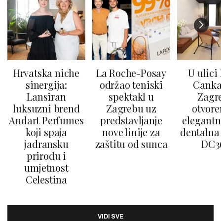
Hrvatska niche
La Roche-Posay
U ulici
sinergija:
održao teniski
Canka
Lansiran
spektakl u
Zagr
luksuzni brend
Zagrebu uz
otvore
Andart Perfumes
predstavljanje
elegantn
koji spaja
nove linije za
dentalna 
jadransku
zaštitu od sunca
DC3
prirodu i
umjetnost
Celestina
VIDI SVE