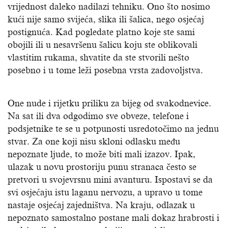
vrijednost daleko nadilazi tehniku. Ono što nosimo
kući nije samo svijeća, slika ili šalica, nego osjećaj
postignuća. Kad pogledate platno koje ste sami
obojili ili u nesavršenu šalicu koju ste oblikovali
vlastitim rukama, shvatite da ste stvorili nešto
posebno i u tome leži posebna vrsta zadovoljstva.
One nude i rijetku priliku za bijeg od svakodnevice.
Na sat ili dva odgodimo sve obveze, telefone i
podsjetnike te se u potpunosti usredotočimo na jednu
stvar. Za one koji nisu skloni odlasku među
nepoznate ljude, to može biti mali izazov. Ipak,
ulazak u novu prostoriju punu stranaca često se
pretvori u svojevrsnu mini avanturu. Ispostavi se da
svi osjećaju istu laganu nervozu, a upravo u tome
nastaje osjećaj zajedništva. Na kraju, odlazak u
nepoznato samostalno postane mali dokaz hrabrosti i