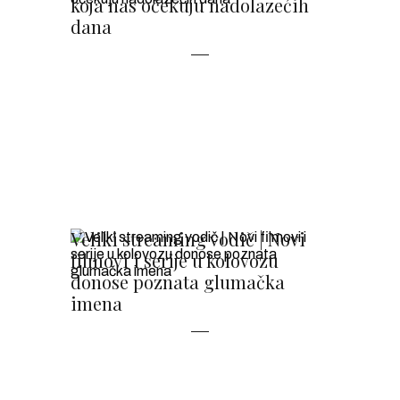
koja nas očekuju nadolazećih
dana
Veliki streaming vodič | Novi
filmovi i serije u kolovozu
donose poznata glumačka
imena