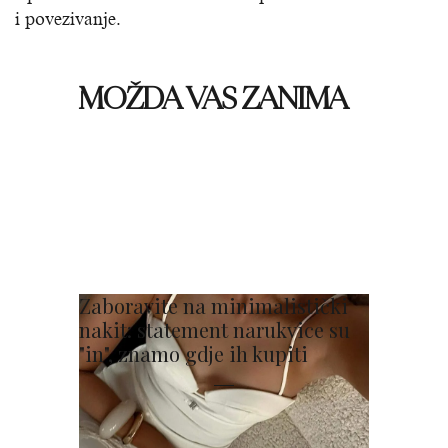
i povezivanje.
MOŽDA VAS ZANIMA
Zaboravite na minimalistički
nakit: statement narukvice su
"in", znamo gdje ih kupiti