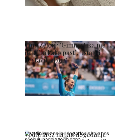
Tina Zelčić: "Gimnastika me
naučila kako pasti, ustati i
nastaviti dalje"
Vodič kroz najkul događanja