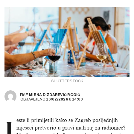
SHUTTERSTOCK
PIŠE
MIRNA DIZDAREVIĆ ROGIĆ
OBJAVLJENO
16/02/2026
U
14:00
J
este li primijetili kako se Zagreb posljednjih
mjeseci pretvorio u pravi mali
raj za radionice
?