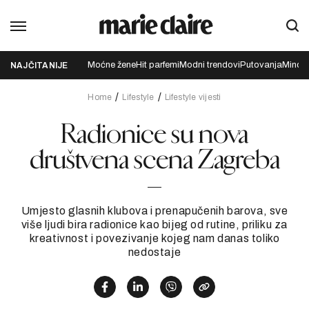
Moćne žene
Hit parfemi
Modni trendovi
Putovanja
Mindfu
NAJČITANIJE
Home
Lifestyle
Lifestyle vijesti
Radionice su nova
društvena scena Zagreba
Umjesto glasnih klubova i prenapučenih barova, sve
više ljudi bira radionice kao bijeg od rutine, priliku za
kreativnost i povezivanje kojeg nam danas toliko
nedostaje