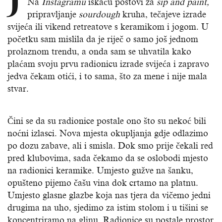
Na
Instagramu
iskaču postovi za
sip and paint,
pripravljanje
sourdough
kruha, tečajeve izrade
svijeća ili vikend retreatove s keramikom i jogom. U
početku sam mislila da je riječ o samo još jednom
prolaznom trendu, a onda sam se uhvatila kako
plaćam svoju prvu radionicu izrade svijeća i zapravo
jedva čekam otići, i to sama, što za mene i nije mala
stvar.
Čini se da su radionice postale ono što su nekoć bili
noćni izlasci. Nova mjesta okupljanja gdje odlazimo
po dozu zabave, ali i smisla. Dok smo prije čekali red
pred klubovima, sada čekamo da se oslobodi mjesto
na radionici keramike. Umjesto gužve na šanku,
opušteno pijemo čašu vina dok crtamo na platnu.
Umjesto glasne glazbe koja nas tjera da vičemo jedni
drugima na uho, sjedimo za istim stolom i u tišini se
koncentriramo na glinu. Radionice su postale prostor