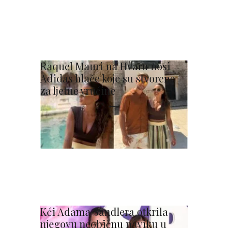
Raquel Mauri na Hvaru nosi
Adidas hlače koje su stvorene
za ljetne vrućine
Kći Adama Sandlera otkrila
njegovu neobičnu naviku u