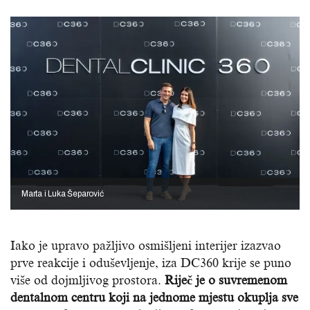
Marta i Luka Šeparović
Iako je upravo pažljivo osmišljeni interijer izazvao
prve reakcije i oduševljenje, iza DC360 krije se puno
više od dojmljivog prostora.
Riječ je o suvremenom
dentalnom centru koji na jednome mjestu okuplja sve