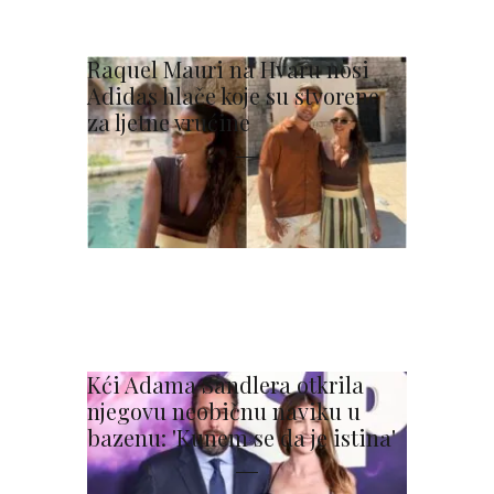
Raquel Mauri na Hvaru nosi
Adidas hlače koje su stvorene
za ljetne vrućine
Kći Adama Sandlera otkrila
njegovu neobičnu naviku u
bazenu: 'Kunem se da je istina'