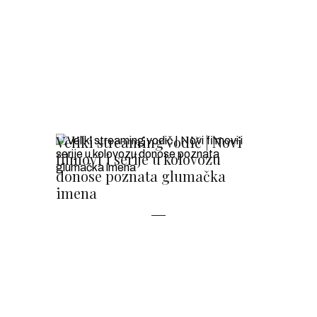
Veliki streaming vodič | Novi
filmovi i serije u kolovozu
donose poznata glumačka
imena