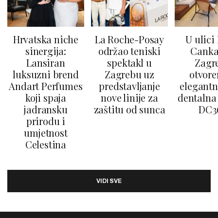
Hrvatska niche
La Roche-Posay
U ulici
sinergija:
održao teniski
Canka
Lansiran
spektakl u
Zagr
luksuzni brend
Zagrebu uz
otvore
Andart Perfumes
predstavljanje
elegantn
koji spaja
nove linije za
dentalna 
jadransku
zaštitu od sunca
DC3
prirodu i
umjetnost
Celestina
VIDI SVE