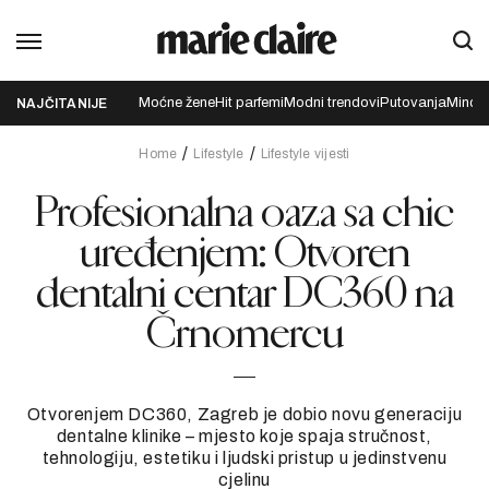
Moćne žene
Hit parfemi
Modni trendovi
Putovanja
Mindfu
NAJČITANIJE
Home
Lifestyle
Lifestyle vijesti
Profesionalna oaza sa chic
uređenjem: Otvoren
dentalni centar DC360 na
Črnomercu
Otvorenjem DC360, Zagreb je dobio novu generaciju
dentalne klinike – mjesto koje spaja stručnost,
tehnologiju, estetiku i ljudski pristup u jedinstvenu
cjelinu