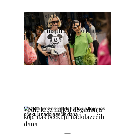
5 street style trendova s
Copenhagen Fashion Weeka
koji nas inspiriraju do kraja
ljeta
Vodič kroz najkul događanja
koja nas očekuju nadolazećih
dana