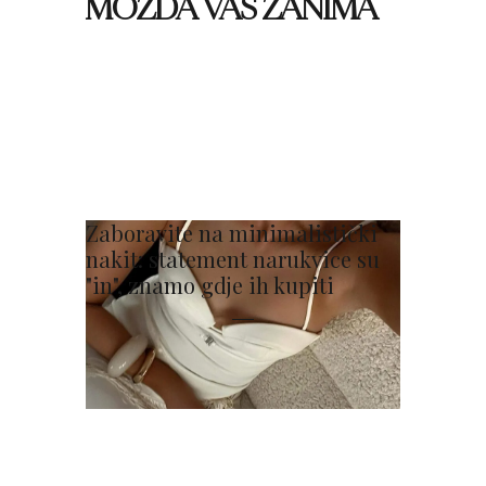
MOŽDA VAS ZANIMA
Zaboravite na minimalistički
nakit: statement narukvice su
"in", znamo gdje ih kupiti