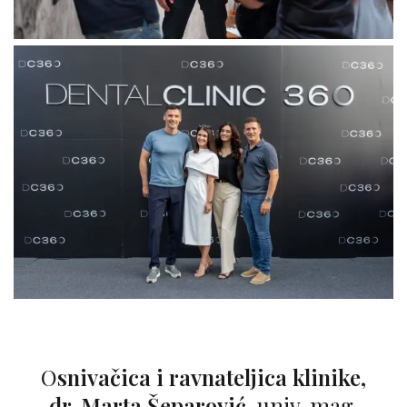
Osnivačica i ravnateljica klinike,
dr. Marta Šeparović
, univ. mag.