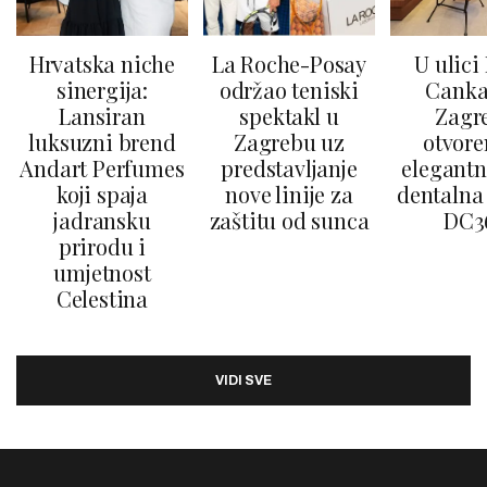
Hrvatska niche
La Roche-Posay
U ulici
sinergija:
održao teniski
Canka
Lansiran
spektakl u
Zagr
luksuzni brend
Zagrebu uz
otvore
Andart Perfumes
predstavljanje
elegantn
koji spaja
nove linije za
dentalna 
jadransku
zaštitu od sunca
DC3
prirodu i
umjetnost
Celestina
VIDI SVE