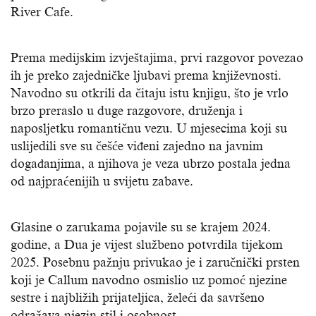
River Cafe.
Prema medijskim izvještajima, prvi razgovor povezao
ih je preko zajedničke ljubavi prema književnosti.
Navodno su otkrili da čitaju istu knjigu, što je vrlo
brzo preraslo u duge razgovore, druženja i
naposljetku romantičnu vezu. U mjesecima koji su
uslijedili sve su češće viđeni zajedno na javnim
događanjima, a njihova je veza ubrzo postala jedna
od najpraćenijih u svijetu zabave.
Glasine o zarukama pojavile su se krajem 2024.
godine, a Dua je vijest službeno potvrdila tijekom
2025. Posebnu pažnju privukao je i zaručnički prsten
koji je Callum navodno osmislio uz pomoć njezine
sestre i najbližih prijateljica, želeći da savršeno
odražava njezin stil i osobnost.