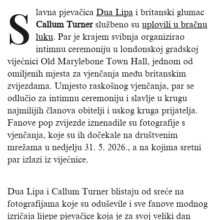
S
lavna pjevačica
Dua Lipa
i britanski glumac
Callum Turner
službeno su
uplovili u bračnu
luku
. Par je krajem svibnja organizirao
intimnu ceremoniju u londonskoj gradskoj
vijećnici Old Marylebone Town Hall, jednom od
omiljenih mjesta za vjenčanja među britanskim
zvijezdama. Umjesto raskošnog vjenčanja, par se
odlučio za intimnu ceremoniju i slavlje u krugu
najmilijih članova obitelji i uskog kruga prijatelja.
Fanove pop zvijezde iznenadile su fotografije s
vjenčanja, koje su ih dočekale na društvenim
mrežama u nedjelju 31. 5. 2026., a na kojima sretni
par izlazi iz vijećnice.
Dua Lipa i Callum Turner blistaju od sreće na
fotografijama koje su oduševile i sve fanove modnog
izričaja lijepe pjevačice koja je za svoj veliki dan