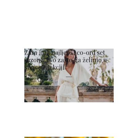
Zara ima najljepši co-ord set
sezone, evo zašto ga želimo u
svojoj kolekciji