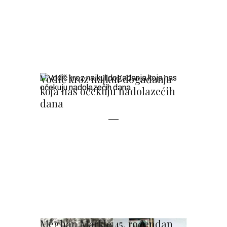
Vodič kroz najkul događanja
koja nas očekuju nadolazećih
dana
Meghan Markle 45. rođendan