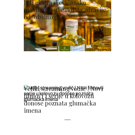
Je li ekstra djevičansko
maslinovo ulje doista zdravije
od "običnog"?
Veliki streaming vodič | Novi
filmovi i serije u kolovozu
donose poznata glumačka
imena