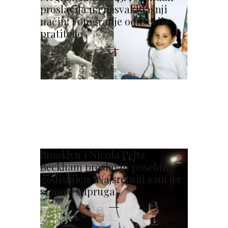
proslavila na nesvakidašnji
način: Fotografije oduševile
pratitelje
Brooklyn i Nicola Peltz
Beckham proslavili posebnu
godišnjicu: 'Najsretniji sam jer
si moja supruga'