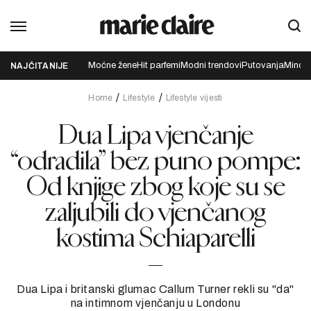
Moćne žene
Hit parfemi
Modni trendovi
Putovanja
Mindfu
NAJČITANIJE
Home
Lifestyle
Lifestyle vijesti
Dua Lipa vjenčanje
“odradila” bez puno pompe:
Od knjige zbog koje su se
zaljubili do vjenčanog
kostima Schiaparelli
Dua Lipa i britanski glumac Callum Turner rekli su "da"
na intimnom vjenčanju u Londonu