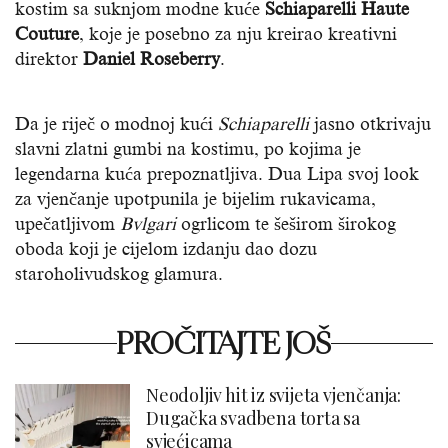
kostim sa suknjom modne kuće
Schiaparelli Haute
Couture
, koje je posebno za nju kreirao kreativni
direktor
Daniel Roseberry
.
Da je riječ o modnoj kući
Schiaparelli
jasno otkrivaju
slavni zlatni gumbi na kostimu, po kojima je
legendarna kuća prepoznatljiva. Dua Lipa svoj look
za vjenčanje upotpunila je bijelim rukavicama,
upečatljivom
Bvlgari
ogrlicom te šeširom širokog
oboda koji je cijelom izdanju dao dozu
staroholivudskog glamura.
PROČITAJTE JOŠ
Neodoljiv hit iz svijeta vjenčanja:
Dugačka svadbena torta sa
svjećicama