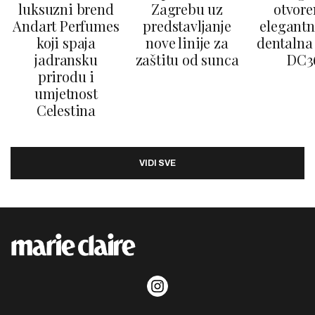
luksuzni brend
Zagrebu uz
otvore
Andart Perfumes
predstavljanje
elegantn
koji spaja
nove linije za
dentalna 
jadransku
zaštitu od sunca
DC3
prirodu i
umjetnost
Celestina
VIDI SVE