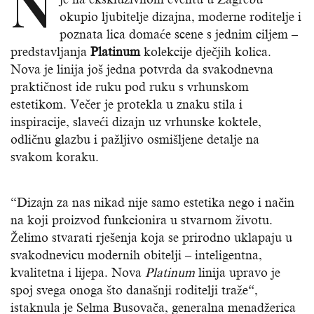
N
okupio ljubitelje dizajna, moderne roditelje i
poznata lica domaće scene s jednim ciljem –
predstavljanja
Platinum
kolekcije dječjih kolica.
Nova je linija još jedna potvrda da svakodnevna
praktičnost ide ruku pod ruku s vrhunskom
estetikom. Večer je protekla u znaku stila i
inspiracije, slaveći dizajn uz vrhunske koktele,
odličnu glazbu i pažljivo osmišljene detalje na
svakom koraku.
“Dizajn za nas nikad nije samo estetika nego i način
na koji proizvod funkcionira u stvarnom životu.
Želimo stvarati rješenja koja se prirodno uklapaju u
svakodnevicu modernih obitelji – inteligentna,
kvalitetna i lijepa. Nova
Platinum
linija upravo je
spoj svega onoga što današnji roditelji traže“,
istaknula je Selma Busovača, generalna menadžerica