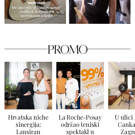
PROMO
Hrvatska niche
La Roche-Posay
U ulici
sinergija:
održao teniski
Canka
Lansiran
spektakl u
Zagr