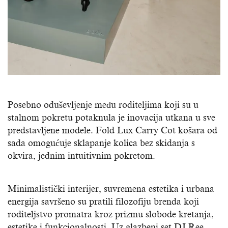
Posebno oduševljenje među roditeljima koji su u
stalnom pokretu potaknula je inovacija utkana u sve
predstavljene modele. Fold Lux Carry Cot košara od
sada omogućuje sklapanje kolica bez skidanja s
okvira, jednim intuitivnim pokretom.
Minimalistički interijer, suvremena estetika i urbana
energija savršeno su pratili filozofiju brenda koji
roditeljstvo promatra kroz prizmu slobode kretanja,
estetike i funkcionalnosti. Uz glazbeni set DJ Ree,