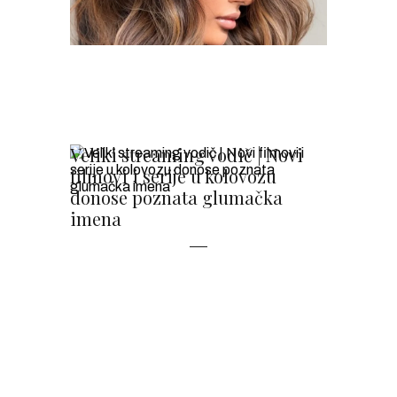
Veliki streaming vodič | Novi
filmovi i serije u kolovozu
donose poznata glumačka
imena