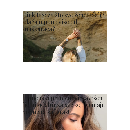
Pink tax: za što sve žene i dalje
plaćaju puno više od
muškaraca?
Francuski pramenovi: savršen
ljetni odabir za sve koji nemaju
vremena za izrast