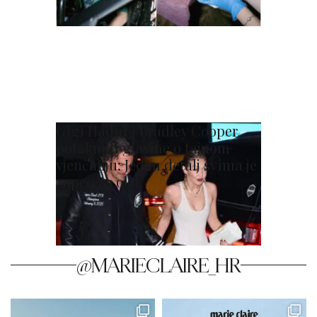
Gigi Hadid i Bradley Cooper
potaknuli glasine o tajnom
vjenčanju: Jedan detalj svima je
zapeo za oko
@MARIECLAIRE_HR