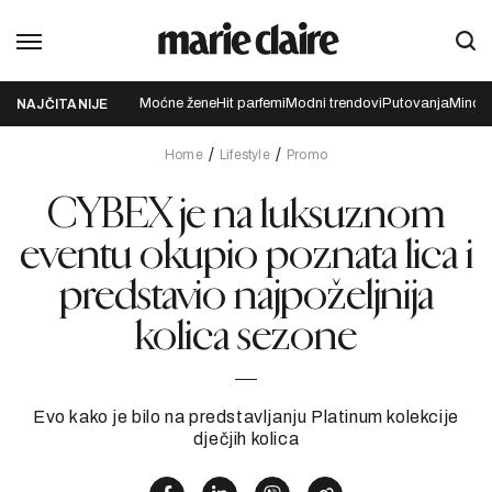
Moćne žene
Hit parfemi
Modni trendovi
Putovanja
Mindfu
NAJČITANIJE
Home
Lifestyle
Promo
CYBEX je na luksuznom
eventu okupio poznata lica i
predstavio najpoželjnija
kolica sezone
Evo kako je bilo na predstavljanju Platinum kolekcije
dječjih kolica