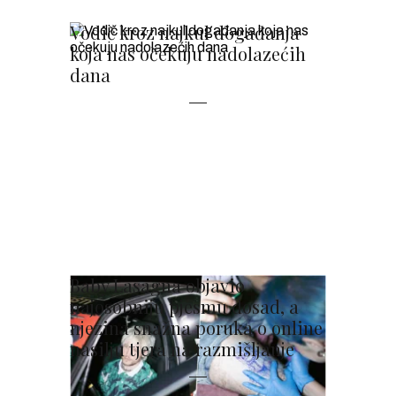
Vodič kroz najkul događanja
koja nas očekuju nadolazećih
dana
Baby Lasagna objavio
najosobniju pjesmu dosad, a
njezina snažna poruka o online
nasilju tjera na razmišljanje