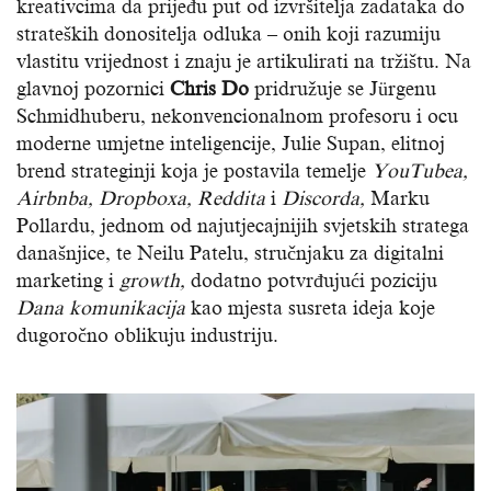
kreativcima da prijeđu put od izvršitelja zadataka do
strateških donositelja odluka – onih koji razumiju
vlastitu vrijednost i znaju je artikulirati na tržištu. Na
glavnoj pozornici
Chris Do
pridružuje se Jürgenu
Schmidhuberu, nekonvencionalnom profesoru i ocu
moderne umjetne inteligencije, Julie Supan, elitnoj
brend strateginji koja je postavila temelje
YouTubea,
Airbnba, Dropboxa, Reddita
i
Discorda,
Marku
Pollardu, jednom od najutjecajnijih svjetskih stratega
današnjice, te Neilu Patelu, stručnjaku za digitalni
marketing i
growth,
dodatno potvrđujući poziciju
Dana komunikacija
kao mjesta susreta ideja koje
dugoročno oblikuju industriju.