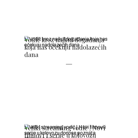
Vodič kroz najkul događanja
koja nas očekuju nadolazećih
dana
Veliki streaming vodič | Novi
filmovi i serije u kolovozu