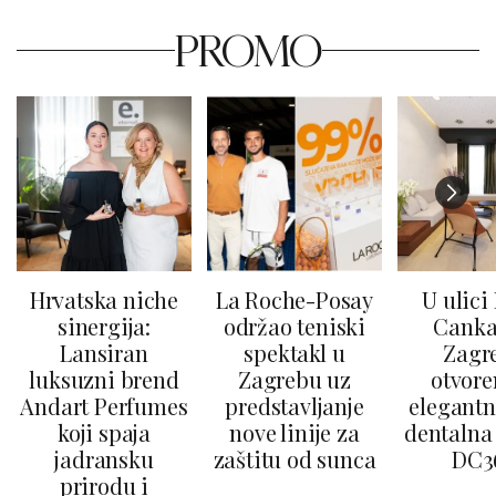
PROMO
Hrvatska niche
La Roche-Posay
U ulici
sinergija:
održao teniski
Canka
Lansiran
spektakl u
Zagr
luksuzni brend
Zagrebu uz
otvore
Andart Perfumes
predstavljanje
elegantn
koji spaja
nove linije za
dentalna 
jadransku
zaštitu od sunca
DC3
prirodu i