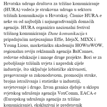
Hrvatska udruga društava za tržišno komuniciranje
(HURA) vodeća je strukovna udruga u sektoru
tržišnih komunikacija u Hrvatskoj. Članice HURA-e
neke su od najboljih i najnagrađivanijih domaćih
agencija. HURA organizira nacionalni festival
tržišnog komuniciranja
Dane komunikacija
s
pripadajućim natjecanjima Effie, IdejaX, MIXX i
Young Lions, marketinšku akademiju HOWtoWOW,
regionalnu reviju reklamnih agencija BalCannes,
redovne edukacije i mnoge druge projekte. Bori se za
poboljšanje tržišnih uvjeta i napredak cijele
industrije, što uključuje lobističke aktivnosti,
pregovaranje sa zakonodavcem, promociju struke,
brojna istraživanja i statistike u industriji,
savjetovanje i drugo. Izvan granica djeluje u sklopu
svjetskog udruženja agencija VoxComm, EACA-e
(Europskog udruženja agencija za tržišno
komuniciranje), ekskluzivni je predstavnik