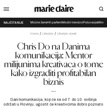
Moćne žene
Hit parfemi
Modni trendovi
Putovanja
Mindfu
NAJČITANIJE
Home
Lifestyle
Lifestyle vijesti
Chris Do na Danima
komunikacija: Mentor
milijunima kreativaca o tome
kako izgraditi profitabilan
biznis
Dani komunikacija, koji će se od 7. do 10. svibnja
održati u Rovinju, ugostit će kreativcima dobro poznato