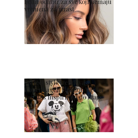
ljetni odabir za sve koji nemaju
vremena za izrast
5 street style trendova s
Copenhagen Fashion Weeka
koji nas inspiriraju do kraja
ljeta