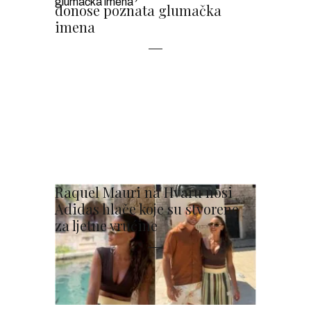
donose poznata glumačka
imena
Raquel Mauri na Hvaru nosi
Adidas hlače koje su stvorene
za ljetne vrućine