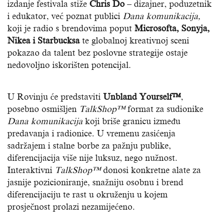
izdanje festivala stiže
Chris Do
– dizajner, poduzetnik
i edukator, već poznat publici
Dana komunikacija,
koji je radio s brendovima poput
Microsofta, Sonyja,
Nikea i Starbucksa
te globalnoj kreativnoj sceni
pokazao da talent bez poslovne strategije ostaje
nedovoljno iskorišten potencijal.
U Rovinju će predstaviti
Unbland Yourself™
,
posebno osmišljen
TalkShop™
format za sudionike
Dana komunikacija
koji briše granicu između
predavanja i radionice. U vremenu zasićenja
sadržajem i stalne borbe za pažnju publike,
diferencijacija više nije luksuz, nego nužnost.
Interaktivni
TalkShop™
donosi konkretne alate za
jasnije pozicioniranje, snažniju osobnu i brend
diferencijaciju te rast u okruženju u kojem
prosječnost prolazi nezamijećeno.