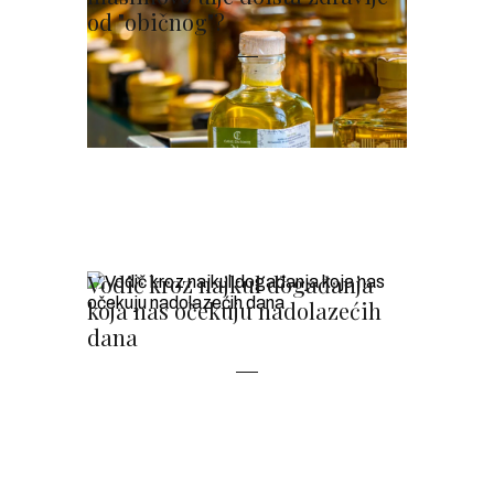
od "običnog"?
Vodič kroz najkul događanja
koja nas očekuju nadolazećih
dana