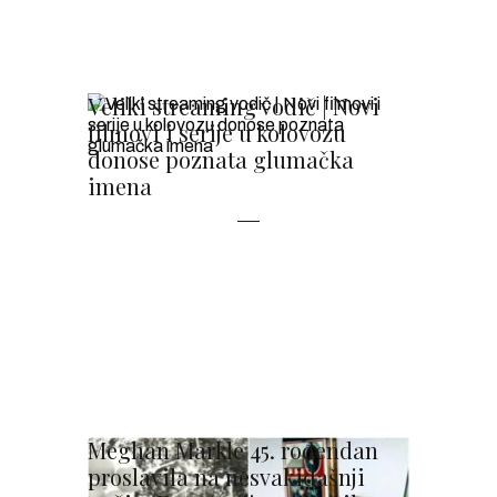
Veliki streaming vodič | Novi
filmovi i serije u kolovozu
donose poznata glumačka
imena
Meghan Markle 45. rođendan
proslavila na nesvakidašnji