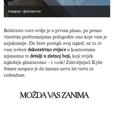
Instagram: @kyliejenner
Bobičasto voće ovdje je u prvom planu, pa prema
vlastitim preferencijama prilagodite ono koje vam je
najukusnije. Da biste postigli ovaj izgled, uz to će
vam trebati
dekorativno cvijeće
u kontrastnim
nijansama te
detalji
u zlatnoj boji,
koji uvijek
izgledaju glamurozno – i
voilà!
Zahvaljujući Kylie
Jenner moguće je da imamo novu hit tortu za
rođendane.
MOŽDA VAS ZANIMA