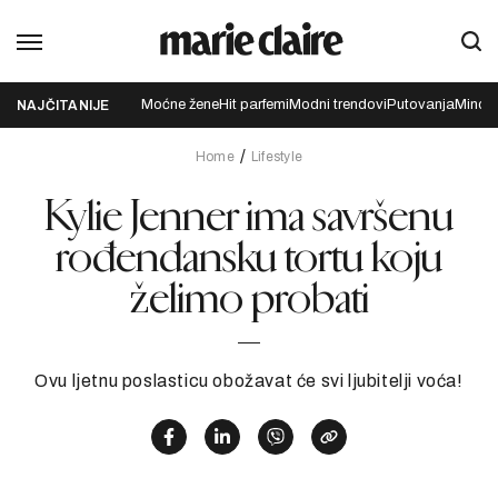
Moćne žene
Hit parfemi
Modni trendovi
Putovanja
Mindfu
NAJČITANIJE
Home
Lifestyle
Kylie Jenner ima savršenu
rođendansku tortu koju
želimo probati
Ovu ljetnu poslasticu obožavat će svi ljubitelji voća!