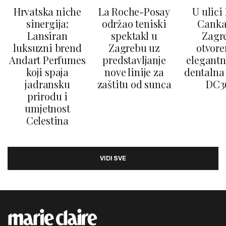
Hrvatska niche
La Roche-Posay
U ulici
sinergija:
održao teniski
Canka
Lansiran
spektakl u
Zagr
luksuzni brend
Zagrebu uz
otvore
Andart Perfumes
predstavljanje
elegantn
koji spaja
nove linije za
dentalna 
jadransku
zaštitu od sunca
DC3
prirodu i
umjetnost
Celestina
VIDI SVE