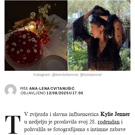
Instagram: @kendalljenner, @kyliejenner
PIŠE
ANA-LENA CVITANUŠIĆ
OBJAVLJENO
12/08/2025
U
17:00
T
V zvijezda i slavna influencerica
Kylie Jenner
u nedjelju je proslavila svoj 28.
rođendan
i
pohvalila se fotografijama s intimne zabave