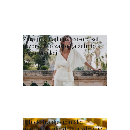
Zara ima najljepši co-ord set
sezone, evo zašto ga želimo u
svojoj kolekciji
Je li ekstra djevičansko
maslinovo ulje doista zdravije