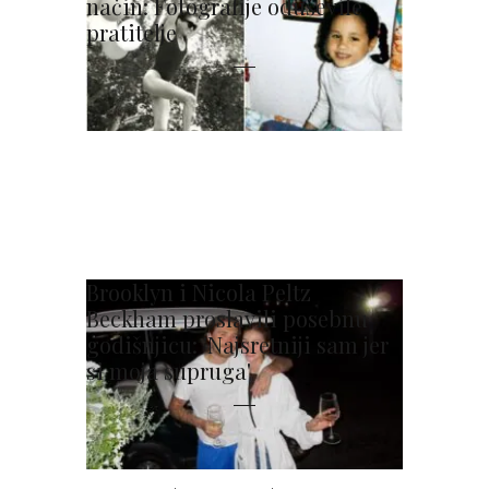
način: Fotografije oduševile
pratitelje
Brooklyn i Nicola Peltz
Beckham proslavili posebnu
godišnjicu: 'Najsretniji sam jer
si moja supruga'