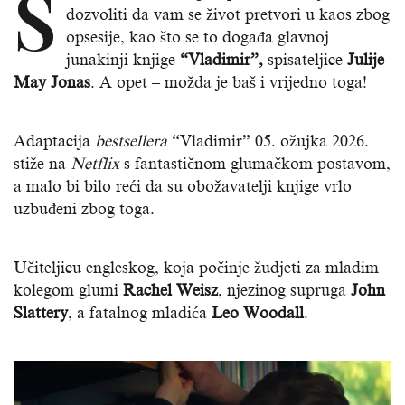
S
dozvoliti da vam se život pretvori u kaos zbog
opsesije, kao što se to događa glavnoj
junakinji knjige
“Vladimir”,
spisateljice
Julije
May Jonas
. A opet – možda je baš i vrijedno toga!
Adaptacija
bestsellera
“Vladimir” 05. ožujka 2026.
stiže na
Netflix
s fantastičnom glumačkom postavom,
a malo bi bilo reći da su obožavatelji knjige vrlo
uzbuđeni zbog toga.
Učiteljicu engleskog, koja počinje žudjeti za mladim
kolegom glumi
Rachel Weisz
, njezinog supruga
John
Slattery
, a fatalnog mladića
Leo Woodall
.