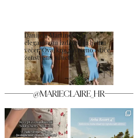
Danijela Martinović u
elegantnom izdanju za ljetnu
večer: Ovaj kroj savršeno ističe
ženstvenu siluetu
@MARIECLAIRE_HR