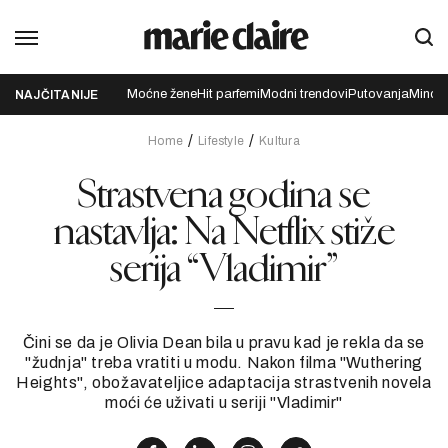
Moćne žene
Hit parfemi
Modni trendovi
Putovanja
Mindfu
NAJČITANIJE
Home
Lifestyle
Kultura
Strastvena godina se
nastavlja: Na Netflix stiže
serija “Vladimir”
Čini se da je Olivia Dean bila u pravu kad je rekla da se
"žudnja" treba vratiti u modu. Nakon filma "Wuthering
Heights", obožavateljice adaptacija strastvenih novela
moći će uživati u seriji "Vladimir"