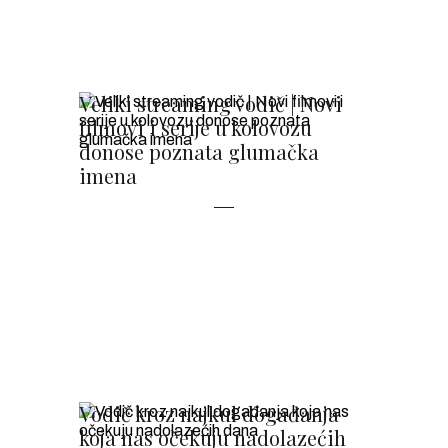
Veliki streaming vodič | Novi
filmovi i serije u kolovozu
donose poznata glumačka
imena
Vodič kroz najkul događanja
koja nas očekuju nadolazećih