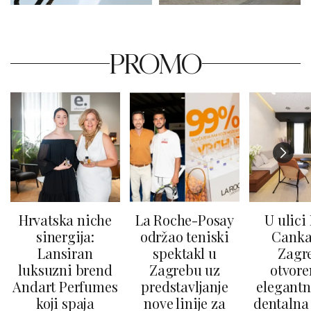
PROMO
Hrvatska niche
La Roche-Posay
U ulici
sinergija:
održao teniski
Canka
Lansiran
spektakl u
Zagr
luksuzni brend
Zagrebu uz
otvore
Andart Perfumes
predstavljanje
elegantn
koji spaja
nove linije za
dentalna 