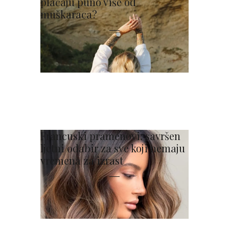
plaćaju puno više od
muškaraca?
Francuski pramenovi: savršen
ljetni odabir za sve koji nemaju
vremena za izrast