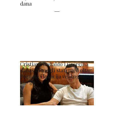
dana
Cristiano Ronaldo i Georgina
danas bi mogli stati pred oltar:
Poznata i lokacija velikog
slavlja