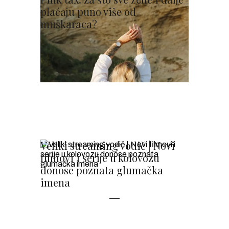
plaćaju puno više od
muškaraca?
Veliki streaming vodič | Novi
filmovi i serije u kolovozu
donose poznata glumačka
imena