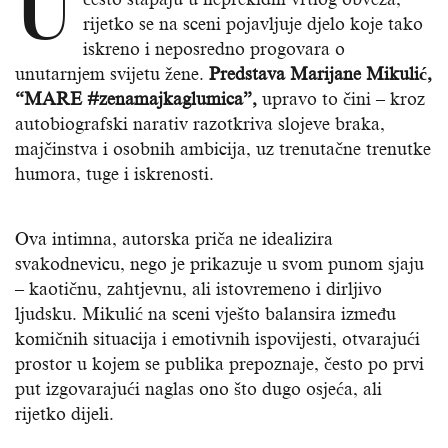
U
rijetko se na sceni pojavljuje djelo koje tako
iskreno i neposredno progovara o
unutarnjem svijetu žene.
Predstava Marijane Mikulić,
“MARE #zenamajkaglumica”,
upravo to čini – kroz
autobiografski narativ razotkriva slojeve braka,
majčinstva i osobnih ambicija, uz trenutačne trenutke
humora, tuge i iskrenosti.
Ova intimna, autorska priča ne idealizira
svakodnevicu, nego je prikazuje u svom punom sjaju
– kaotičnu, zahtjevnu, ali istovremeno i dirljivo
ljudsku. Mikulić na sceni vješto balansira između
komičnih situacija i emotivnih ispovijesti, otvarajući
prostor u kojem se publika prepoznaje, često po prvi
put izgovarajući naglas ono što dugo osjeća, ali
rijetko dijeli.