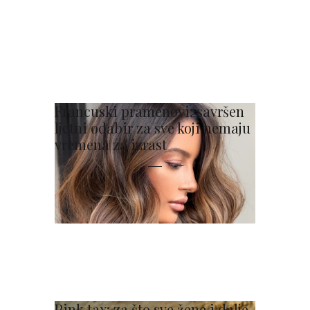
Francuski pramenovi: savršen
ljetni odabir za sve koji nemaju
vremena za izrast
Pink tax: za što sve žene i dalje