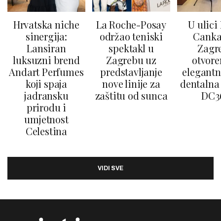
Hrvatska niche
La Roche-Posay
U ulici
sinergija:
održao teniski
Canka
Lansiran
spektakl u
Zagr
luksuzni brend
Zagrebu uz
otvore
Andart Perfumes
predstavljanje
elegantn
koji spaja
nove linije za
dentalna 
jadransku
zaštitu od sunca
DC3
prirodu i
umjetnost
Celestina
VIDI SVE