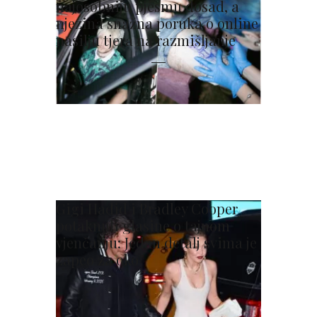
najosobniju pjesmu dosad, a
njezina snažna poruka o online
nasilju tjera na razmišljanje
Gigi Hadid i Bradley Cooper
potaknuli glasine o tajnom
vjenčanju: Jedan detalj svima je
zapeo za oko