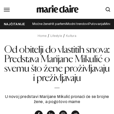
Moćne žene
Hit parfemi
Modni trendovi
Putovanja
Mindfu
NAJČITANIJE
Home
Lifestyle
Kultura
Od obitelji do vlastitih snova:
Predstava Marijane Mikulić o
svemu što žene proživljavaju
i preživljavaju
U novoj predstavi Marijane Mikulić pronaći će se brojne
žene, a pogotovo mame