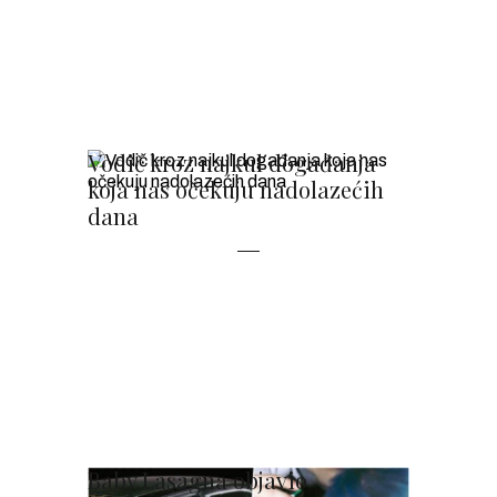
Vodič kroz najkul događanja
koja nas očekuju nadolazećih
dana
Baby Lasagna objavio