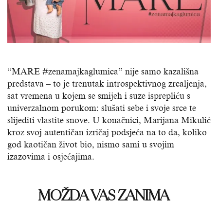
“MARE #zenamajkaglumica” nije samo kazališna
predstava – to je trenutak introspektivnog zrcaljenja,
sat vremena u kojem se smijeh i suze isprepliću s
univerzalnom porukom: slušati sebe i svoje srce te
slijediti vlastite snove. U konačnici, Marijana Mikulić
kroz svoj autentičan izričaj podsjeća na to da, koliko
god kaotičan život bio, nismo sami u svojim
izazovima i osjećajima.
MOŽDA VAS ZANIMA