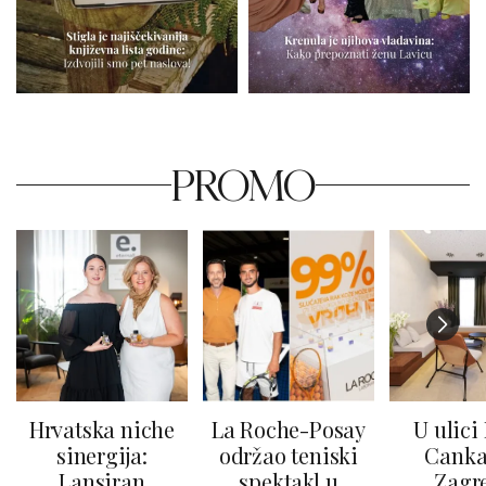
PROMO
Hrvatska niche
La Roche-Posay
U ulici
sinergija:
održao teniski
Canka
Lansiran
spektakl u
Zagr