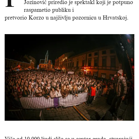
Jozinović priredio je spektakl koji je potpuno
raspametio publiku i
pretvorio Korzo u najživlju pozornicu u Hrvatskoj.
Više od 10 000 ljudi slilo se u centar grada, stvarajući