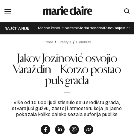
Moćne žene
Hit parfemi
Modni trendovi
Putovanja
Mindfu
NAJČITANIJE
Home
Lifestyle
Celebrity
Jakov Jozinović osvojio
Varaždin – Korzo postao
puls grada
Više od 10 000 ljudi stisnulo se u središtu grada,
stvarajući gužvu, zastoj i atmosferu koja je jasno
pokazala koliko daleko sezala euforija publike