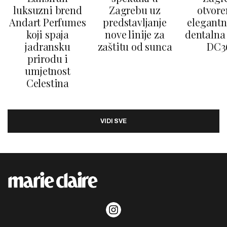
luksuzni brend
Zagrebu uz
otvore
Andart Perfumes
predstavljanje
elegantn
koji spaja
nove linije za
dentalna 
jadransku
zaštitu od sunca
DC3
prirodu i
umjetnost
Celestina
VIDI SVE