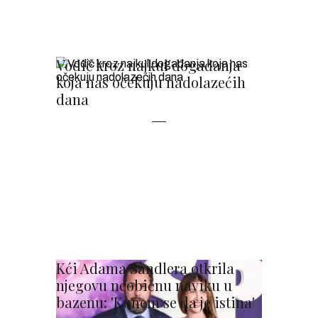
Vodič kroz najkul događanja
koja nas očekuju nadolazećih
dana
Kći Adama Sandlera otkrila
njegovu neobičnu naviku u
bazenu: 'Kunem se da je istina'