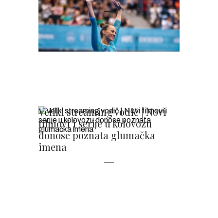
Veliki streaming vodič | Novi
filmovi i serije u kolovozu
donose poznata glumačka
imena