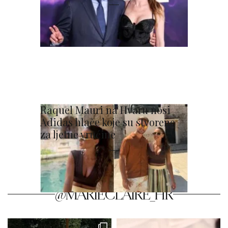
Raquel Mauri na Hvaru nosi
Adidas hlače koje su stvorene
za ljetne vrućine
@MARIECLAIRE_HR