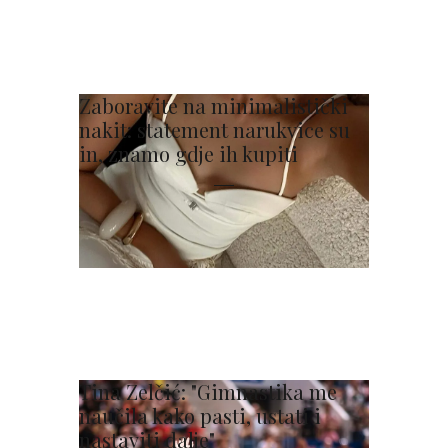
Zaboravite na minimalistički
nakit: statement narukvice su
in, znamo gdje ih kupiti
Tina Zelčić: "Gimnastika me
naučila kako pasti, ustati i
nastaviti dalje"