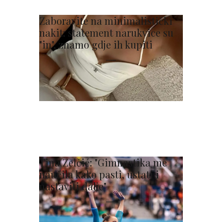
Zaboravite na minimalistički
nakit: statement narukvice su
"in", znamo gdje ih kupiti
Tina Zelčić: "Gimnastika me
naučila kako pasti, ustati i
nastaviti dalje"