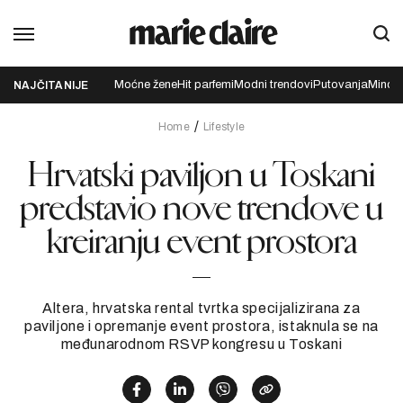
Moćne žene
Hit parfemi
Modni trendovi
Putovanja
Mindfu
NAJČITANIJE
Home
Lifestyle
Hrvatski paviljon u Toskani
predstavio nove trendove u
kreiranju event prostora
Altera, hrvatska rental tvrtka specijalizirana za
paviljone i opremanje event prostora, istaknula se na
međunarodnom RSVP kongresu u Toskani