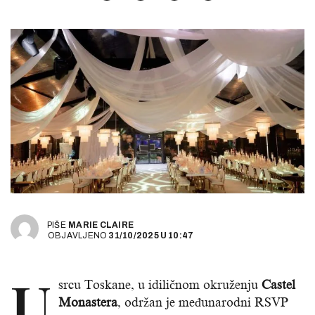
PIŠE
MARIE CLAIRE
OBJAVLJENO
31/10/2025
U
10:47
U
srcu Toskane, u idiličnom okruženju
Castel
Monastera
, održan je međunarodni RSVP