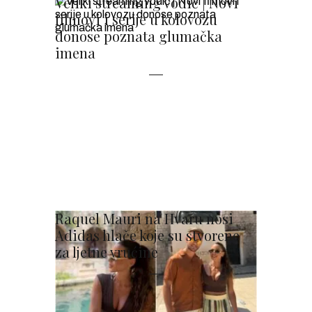
Veliki streaming vodič | Novi
filmovi i serije u kolovozu
donose poznata glumačka
imena
Raquel Mauri na Hvaru nosi
Adidas hlače koje su stvorene
za ljetne vrućine