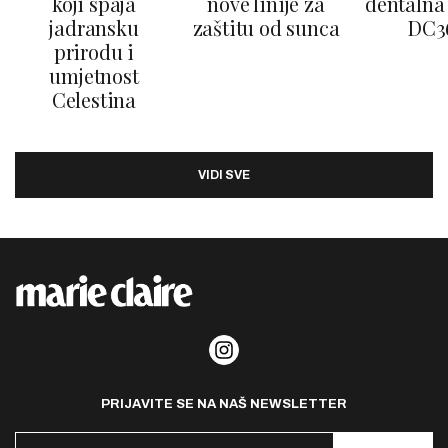
koji spaja
nove linije za
dentalna 
jadransku
zaštitu od sunca
DC3
prirodu i
umjetnost
Celestina
VIDI SVE
PRIJAVITE SE NA NAŠ NEWSLETTER