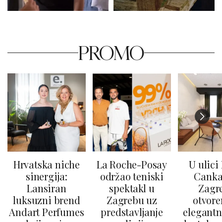
PROMO
Hrvatska niche
La Roche-Posay
U ulici
sinergija:
održao teniski
Canka
Lansiran
spektakl u
Zagr
luksuzni brend
Zagrebu uz
otvore
Andart Perfumes
predstavljanje
elegantn