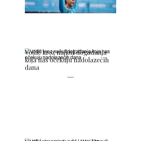
Vodič kroz najkul događanja
koja nas očekuju nadolazećih
dana