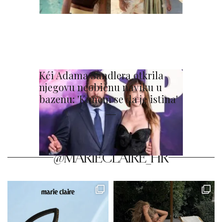
Kći Adama Sandlera otkrila
njegovu neobičnu naviku u
bazenu: 'Kunem se da je istina'
@MARIECLAIRE_HR