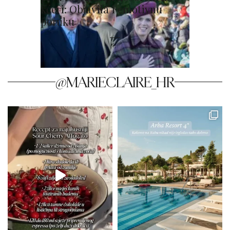
kćeri: Objavila i emotivnu
poruku
@MARIECLAIRE_HR