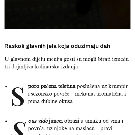
Raskoš glavnih jela koja oduzimaju dah
U glavnom dijelu menija gosti su mogli birati između
tri dojmljiva kulinarska izdanja:
S
poro pečena teletina
poslužena uz krumpir
i sezonsko povrće – mekana, aromatična i
puna dubine okusa
S
ous vide
juneći obrazi
u umaku od vina i
povrća, uz njoke na maslacu – pravi