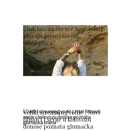
Pink tax: za što sve žene i dalje
plaćaju puno više od
muškaraca?
Veliki streaming vodič | Novi
filmovi i serije u kolovozu
donose poznata glumačka