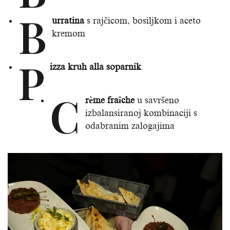
B
urratina
s rajčicom, bosiljkom i aceto
kremom
P
izza kruh alla soparnik
C
rème fraîche
u savršeno
izbalansiranoj kombinaciji s
odabranim zalogajima