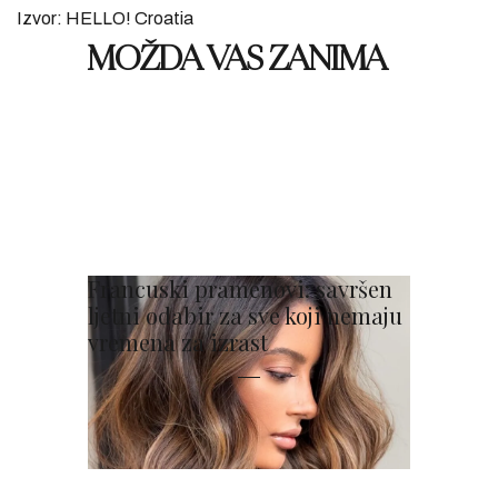
Izvor: HELLO! Croatia
MOŽDA VAS ZANIMA
Francuski pramenovi: savršen
ljetni odabir za sve koji nemaju
vremena za izrast