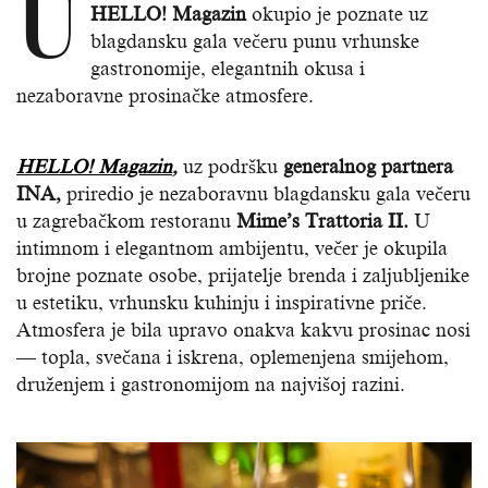
U
HELLO! Magazin
okupio je poznate uz
blagdansku gala večeru punu vrhunske
gastronomije, elegantnih okusa i
nezaboravne prosinačke atmosfere.
HELLO! Magazin
,
uz podršku
generalnog partnera
INA,
priredio je nezaboravnu blagdansku gala večeru
u zagrebačkom restoranu
Mime’s Trattoria II.
U
intimnom i elegantnom ambijentu, večer je okupila
brojne poznate osobe, prijatelje brenda i zaljubljenike
u estetiku, vrhunsku kuhinju i inspirativne priče.
Atmosfera je bila upravo onakva kakvu prosinac nosi
— topla, svečana i iskrena, oplemenjena smijehom,
druženjem i gastronomijom na najvišoj razini.