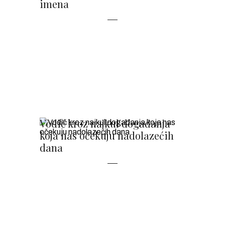
imena
Vodič kroz najkul događanja
koja nas očekuju nadolazećih
dana