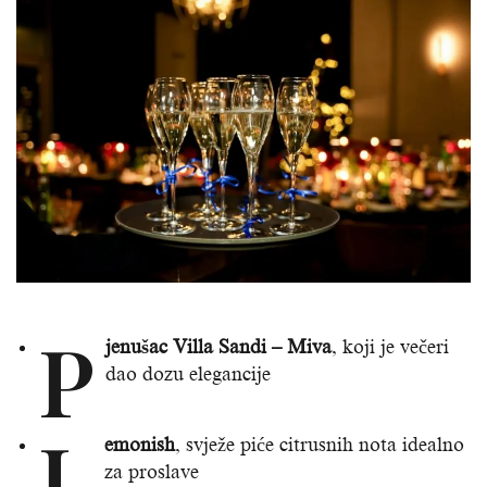
P
jenušac Villa Sandi – Miva
, koji je večeri
dao dozu elegancije
L
emonish
, svježe piće citrusnih nota idealno
za proslave