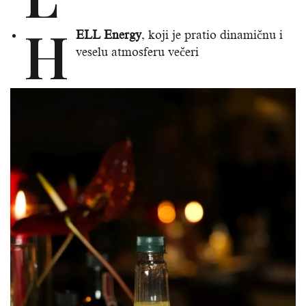
H
ELL Energy
, koji je pratio dinamičnu i
veselu atmosferu večeri