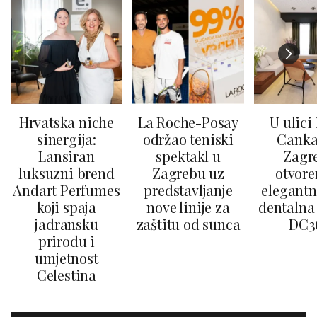
Hrvatska niche
La Roche-Posay
U ulici
sinergija:
održao teniski
Canka
Lansiran
spektakl u
Zagr
luksuzni brend
Zagrebu uz
otvore
Andart Perfumes
predstavljanje
elegantn
koji spaja
nove linije za
dentalna 
jadransku
zaštitu od sunca
DC3
prirodu i
umjetnost
Celestina