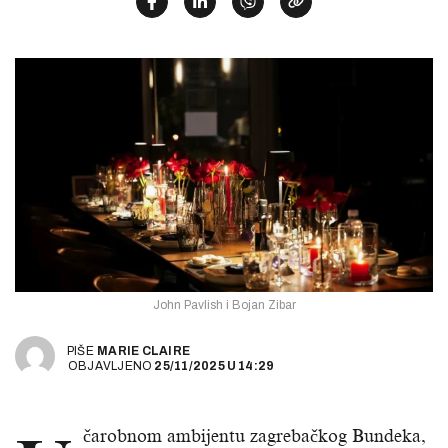
John Pavlish i Bojan Zibar
PIŠE
MARIE CLAIRE
OBJAVLJENO
25/11/2025
U
14:29
čarobnom ambijentu zagrebačkog Bundeka,