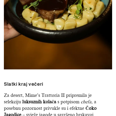
Slatki kraj večeri
Za desert, Mime’s Trattoria II pripremila je
selekciju
luksuznih kolača
s potpisom
chefa,
a
posebnu pozornost privukle su i efektne
Čoko
Jagodice
– svježe jagode u savršeno hrskavoj