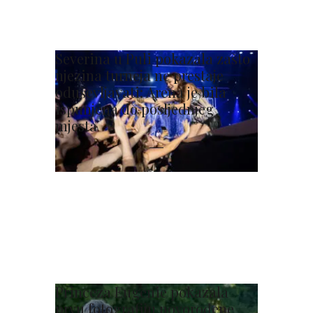
Severina u Puli pokazala zašto
njezina turneja ne prestaje
oduševljavati: Arena je bila
ispunjena do posljednjeg
mjesta
Princeza Eugenie pokazala
prvu fotografiju novorođene