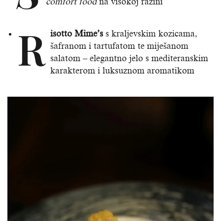
comfort food
na visokoj razini
R
isotto Mime’s
s kraljevskim kozicama,
šafranom i tartufatom te miješanom
salatom – elegantno jelo s mediteranskim
karakterom i luksuznom aromatikom