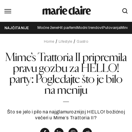
Moćne žene
Hit parfemi
Modni trendovi
Putovanja
Mindfu
NAJČITANIJE
Home
Lifestyle
Gastro
Mime’s Trattoria II pripremila
pravu gozbu za HELLO!
party: Pogledajte što je bilo
na meniju
Što se jelo i pilo na najglamuroznijoj HELLO! božićnoj
večeri u Mime’s Trattoria II?