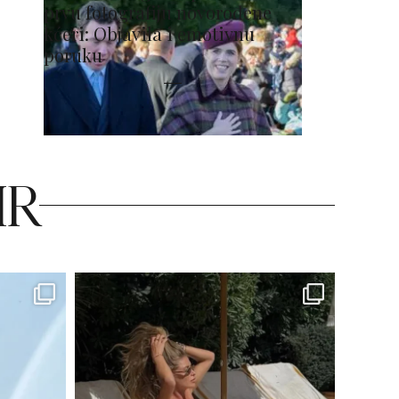
prvu fotografiju novorođene
kćeri: Objavila i emotivnu
poruku
HR