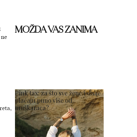
MOŽDA VAS ZANIMA
g
 ne
Pink tax: za što sve žene i dalje
plaćaju puno više od
muškaraca?
reta,