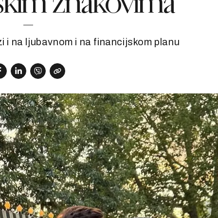
skim znakovima
i na ljubavnom i na financijskom planu