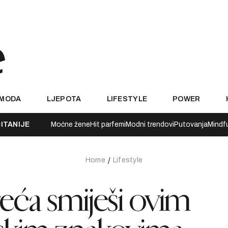
MODA
LJEPOTA
LIFESTYLE
POWER
ITANIJE
Moćne žene
Hit parfemi
Modni trendovi
Putovanja
Mindf
Home
Lifestyle
eća smiješi ovim