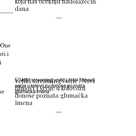
koja nas očekuju nadolazećih
dana
. One
ti i
i
Veliki streaming vodič | Novi
filmovi i serije u kolovozu
se
donose poznata glumačka
imena