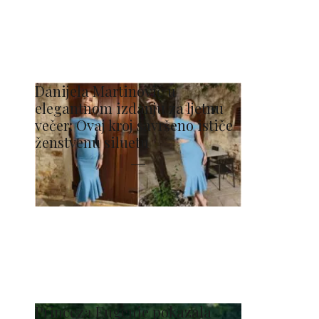
Danijela Martinović u
elegantnom izdanju za ljetnu
večer: Ovaj kroj savršeno ističe
ženstvenu siluetu
Princeza Eugenie pokazala