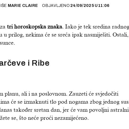
PIŠE
MARIE CLAIRE
OBJAVLJENO
24/09/2025
U
11:06
za
tri horoskopska znaka
. Iako je tek sredina radno
u u prilog, nekima će se sreća ipak nasmiješiti. Ostali,
 sunce.
arčeve i Ribe
 planu, ali i na poslovnom. Zauzeti će svjedočiti
nima će se izmaknuti tlo pod nogama zbog jednog sus
anas također sretan dan, jer će vam povoljni astralni
ete se, što neće proći nezamijećeno.