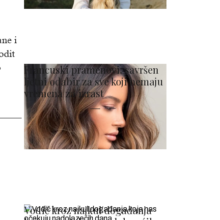
ane i
odit
o
Francuski pramenovi: savršen
ljetni odabir za sve koji nemaju
vremena za izrast
Vodič kroz najkul događanja