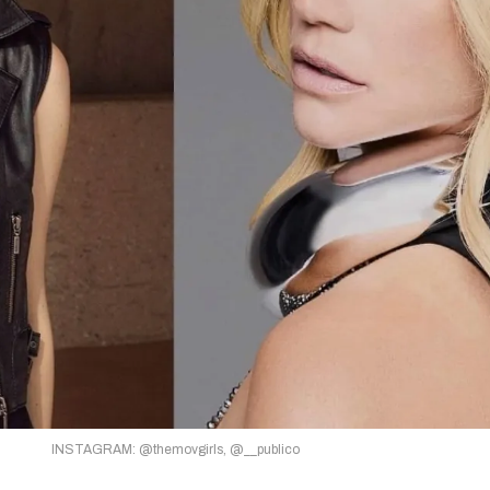
INSTAGRAM: @themovgirls, @__publico