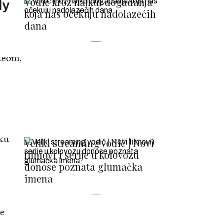
Vodič kroz najkul događanja
dy
koja nas očekuju nadolazećih
dana
keom,
aku
Veliki streaming vodič | Novi
filmovi i serije u kolovozu
donose poznata glumačka
imena
je