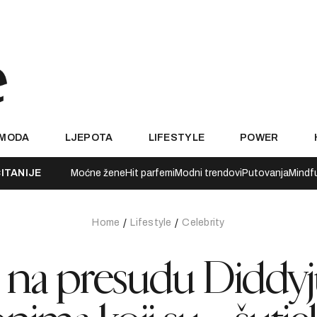
MODA
LJEPOTA
LIFESTYLE
POWER
ITANIJE
Moćne žene
Hit parfemi
Modni trendovi
Putovanja
Mindf
Home
Lifestyle
Celebrity
h na presudu Diddy