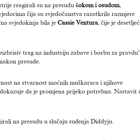
strije reagirali su na presudu
šokom i osudom
,
vjedocima čija su svjedočanstva razotkrila razmjere
a svjedokinja bila je
Cassie Ventura
, čije je desetlje
neizbrisiv trag na industriju zabave i borbu za pravdu
 nakon presude.
rnost na stvarnost moćnih muškaraca i njihove
dokazuje da je promjena prijeko potrebna. Nastavit
irali na presudu u slučaju suđenja Diddyju.