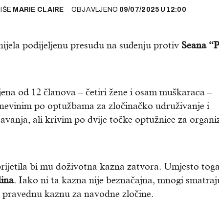
PIŠE
MARIE CLAIRE
OBJAVLJENO
09/07/2025
U
12:00
onijela podijeljenu presudu na suđenju protiv
Seana “
ena od 12 članova – četiri žene i osam muškaraca –
nevinim po optužbama za zločinačko udruživanje i
avanja, ali krivim po dvije točke optužnice za organi
ijetila bi mu doživotna kazna zatvora. Umjesto toga
ina
. Iako ni ta kazna nije beznačajna, mnogi smatraj
o pravednu kaznu za navodne zločine.