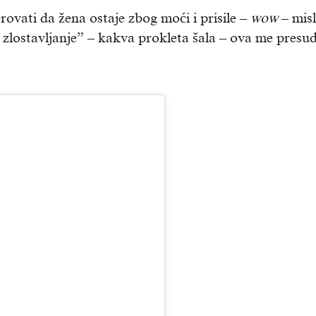
rovati da žena ostaje zbog moći i prisile –
wow
– misl
 zlostavljanje” – kakva prokleta šala – ova me presu