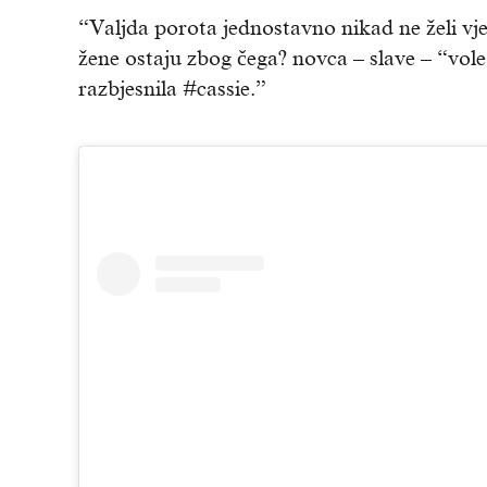
“Valjda porota jednostavno nikad ne želi vje
žene ostaju zbog čega? novca – slave – “vole
razbjesnila #cassie.”