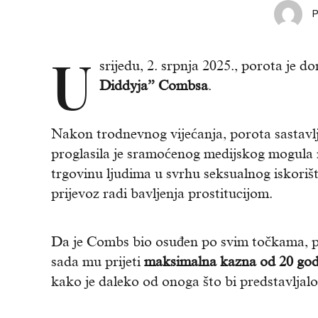
U
srijedu, 2. srpnja 2025., porota je d
Diddyja” Combsa
.
Nakon trodnevnog vijećanja, porota sastavlj
proglasila je sramoćenog medijskog mogula 
trgovinu ljudima u svrhu seksualnog iskorišt
prijevoz radi bavljenja prostitucijom.
Da je Combs bio osuđen po svim točkama, pr
sada mu prijeti
maksimalna kazna od 20 god
kako je daleko od onoga što bi predstavljal