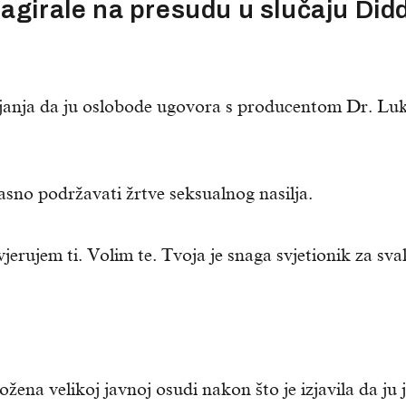
agirale na presudu u slučaju Did
janja da ju oslobode ugovora s producentom Dr. Lu
glasno podržavati žrtve seksualnog nasilja.
jerujem ti. Volim te. Tvoja je snaga svjetionik za sv
ena velikoj javnoj osudi nakon što je izjavila da ju 