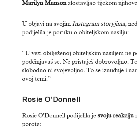
Marilyn Manson
zlostavljao tijekom njihove
U objavi na svojim
Instagram storyjima,
ned
podijelila je poruku o obiteljskom nasilju:
“U vezi obilježenoj obiteljskim nasiljem ne p
podčinjavaš se. Ne pristaješ dobrovoljno. To
slobodno ni svojevoljno. To se iznuđuje i na
ovoj temi.”
Rosie O’Donnell
Rosie O’Donnell podijelila je
svoju reakciju
n
porote: