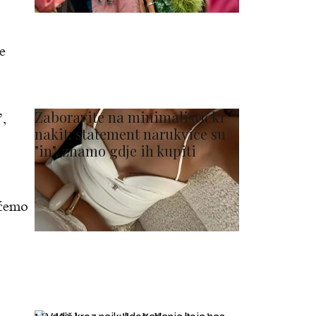
će
Zaboravite na minimalistički
”,
nakit: statement narukvice su
"in", znamo gdje ih kupiti
 ćemo