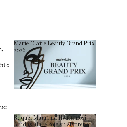
Marie Claire Beauty Grand Prix
m,
2026
ti o
luci
Raquel Mauri na Hvaru nosi
Adidas hlače koje su stvorene