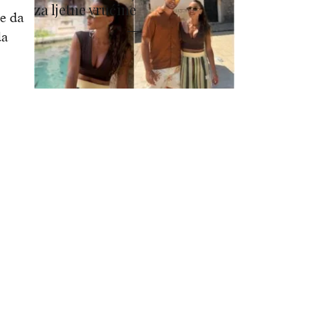
za ljetne vrućine
e da
da