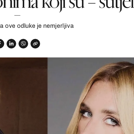
nima koji su – šutjel
a ove odluke je nemjerljiva