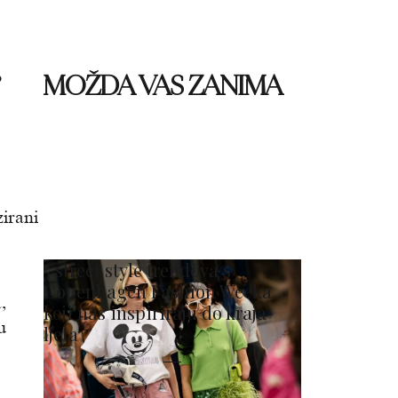
MOŽDA VAS ZANIMA
P
zirani
5 street style trendova s
Copenhagen Fashion Weeka
,
koji nas inspiriraju do kraja
u
ljeta