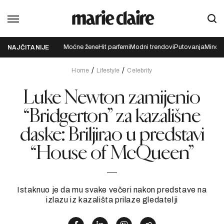
Moćne žene
Hit parfemi
Modni trendovi
Putovanja
Mindfu
NAJČITANIJE
Home
Lifestyle
Celebrity
Luke Newton zamijenio
“Bridgerton” za kazališne
daske: Briljirao u predstavi
“House of McQueen”
Istaknuo je da mu svake večeri nakon predstave na
izlazu iz kazališta prilaze gledatelji