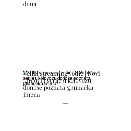
dana
Veliki streaming vodič | Novi
filmovi i serije u kolovozu
donose poznata glumačka
imena