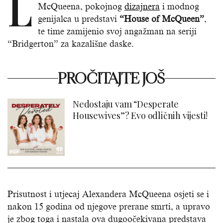
L
McQueena, pokojnog
dizajnera
i modnog
genijalca u predstavi
“House of McQueen”
,
te time zamijenio svoj angažman na seriji
“Bridgerton” za kazališne daske.
PROČITAJTE JOŠ
Nedostaju vam “Desperate
Housewives”? Evo odličnih vijesti!
Prisutnost i utjecaj Alexandera McQueena osjeti se i
nakon 15 godina od njegove prerane smrti, a upravo
je zbog toga i nastala ova dugoočekivana predstava