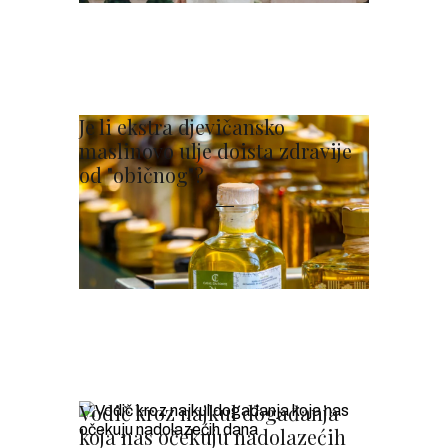
Je li ekstra djevičansko
maslinovo ulje doista zdravije
od "običnog"?
Vodič kroz najkul događanja
koja nas očekuju nadolazećih