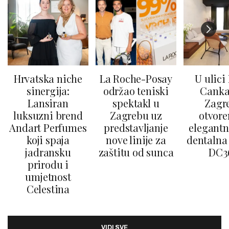
Hrvatska niche
La Roche-Posay
U ulici
sinergija:
održao teniski
Canka
Lansiran
spektakl u
Zagr
luksuzni brend
Zagrebu uz
otvore
Andart Perfumes
predstavljanje
elegantn
koji spaja
nove linije za
dentalna 
jadransku
zaštitu od sunca
DC3
prirodu i
umjetnost
Celestina
VIDI SVE