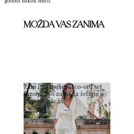
godina nakon smrti.
MOŽDA VAS ZANIMA
Zara ima najljepši co-ord set
sezone, evo zašto ga želimo u
svojoj kolekciji