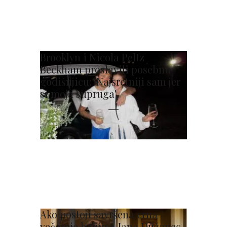
Brooklyn i Nicola Peltz
Beckham proslavili posebnu
godišnjicu: 'Najsretniji sam jer
si moja supruga'
Ako postoji savršena crna
večernja haljina, Jana Dužanec