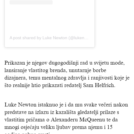
A post shared by Luke Newton (@lukenewtonuk)
Prikazan je njegov dugogodišnji rad u svijetu mode,
lansiranje vlastitog brenda, unutarnje borbe
dizajnera, temu mentalnog zdravlja i ranjivosti koje je
što realnije htio prikazati redatelj Sam Helfrich.
Luke Newton istaknuo je i da mu svake večeri nakon
predstave na izlazu iz kazališta gledatelji prilaze s
vlastitim pričama o Alexanderu McQueenu te da
mnogi osjećaju veliku ljubav prema njemu i 15